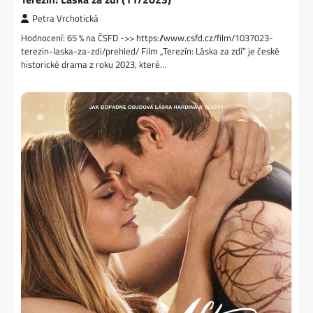
Petra Vrchotická
Hodnocení: 65 % na ČSFD ->> https://www.csfd.cz/film/1037023-
terezin-laska-za-zdi/prehled/ Film „Terezín: Láska za zdí“ je české
historické drama z roku 2023, které…