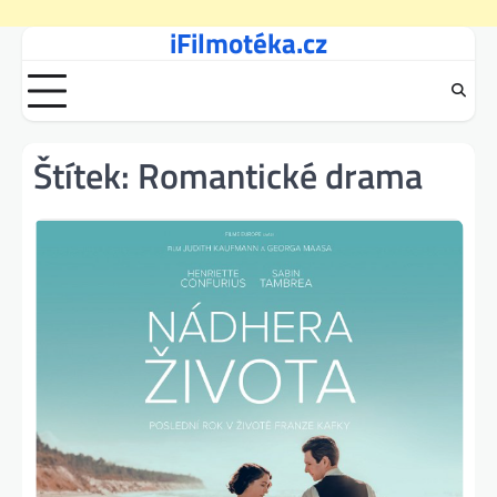
iFilmotéka.cz
Skip
to
content
Štítek:
Romantické drama