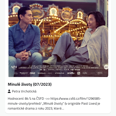
Minulé životy (07/2023)
Petra Vrchotická
Hodnocení: 84 % na ČSFD ->> https://www.csfd.cz/film/1296585-
minule-zivoty/prehled/ „Minulé životy“ (v originále Past Lives) je
romantické drama z roku 2023, které…