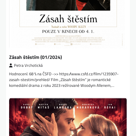
Zásah štěstím (01/2024)
Petra Vrchotická
Hodnocení: 68 % na ČSFD ->> https://www.csfd.cz/film/1235907-
zasah-stestim/prehled/ Film „Zásah štěstím“ je romantické
komediální drama z roku 2023 režírované Woodym Allenem,…