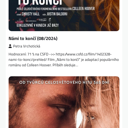
Námi to končí (08/2024)
Petra Vrchotická
Hodnocení: 71 % na CSFD ->> https://www.csfd.cz/film/1402328-
nami-to-konci/prehled/ Film „Námi to končí“ je adaptací populárního
románu od Colleen Hoover. Příběh sleduje…