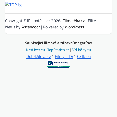
Copyright © iFilmotéka.cz 2026
iFilmotéka.cz
| Elite
News by
Ascendoor
| Powered by
WordPress
.
Související filmové a zábavní magazíny:
Netflixer.eu
|
TopStories.cz
|
SPříběhy.eu
DotekSlova.cz
*
Filmy a TV
*
CZIN.eu