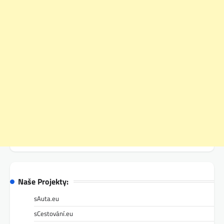
Naše Projekty:
sAuta.eu
sCestování.eu