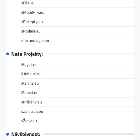
sDěti.eu
sMobilHry.eu
sRecepty.eu
sRodina.eu
sTechnologie.eu
Naše Projekty:
iEgypt.eu
iHubnutí.eu
iKáhira.eu
iZdraví.eu
sPříběhy.eu
sZahrada.eu
sŽeny.eu
Návštěvnost: