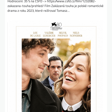
Hodnocení: 35 % na CSFD -> https://www.csfd.cz/film/1232082-
zakazana-touha/prehled/ Film Zakázaná touha je polské romantické
drama z roku 2023, které režíroval Tomasz…