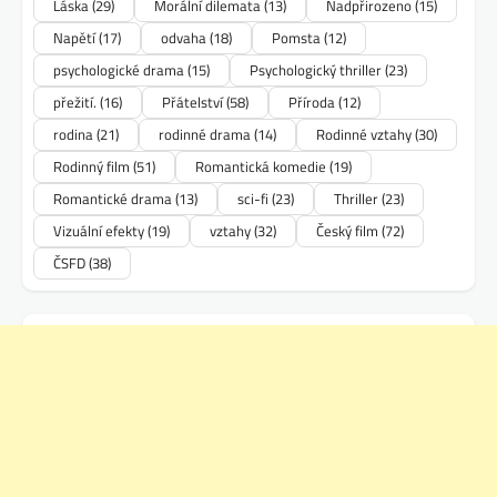
Láska
(29)
Morální dilemata
(13)
Nadpřirozeno
(15)
Napětí
(17)
odvaha
(18)
Pomsta
(12)
psychologické drama
(15)
Psychologický thriller
(23)
přežití.
(16)
Přátelství
(58)
Příroda
(12)
rodina
(21)
rodinné drama
(14)
Rodinné vztahy
(30)
Rodinný film
(51)
Romantická komedie
(19)
Romantické drama
(13)
sci-fi
(23)
Thriller
(23)
Vizuální efekty
(19)
vztahy
(32)
Český film
(72)
ČSFD
(38)