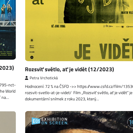
/2023)
Rozsviť světlo, ať je vidět (12/2023)
Petra Vrchotická
8795-nct-
Hodnocení: 72 % na ČSFD ->> https://www.csfd.cz/film/135
the World
rozsvit-svetlo-at-je-videt/ Film „Rozsviť světlo, ať je vidět“ je
T na…
dokumentární snímek z roku 2023, který…