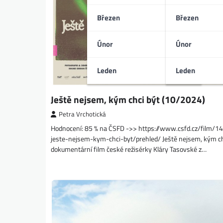
Březen
Březen
Únor
Únor
Leden
Leden
Ještě nejsem, kým chci být (10/2024)
Petra Vrchotická
Hodnocení: 85 % na ČSFD ->> https://www.csfd.cz/film/
jeste-nejsem-kym-chci-byt/prehled/ Ještě nejsem, kým chc
dokumentární film české režisérky Kláry Tasovské z…