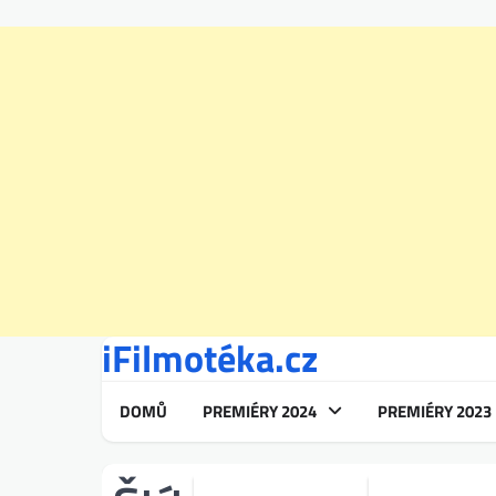
iFilmotéka.cz
Skip
to
content
DOMŮ
PREMIÉRY 2024
PREMIÉRY 2023