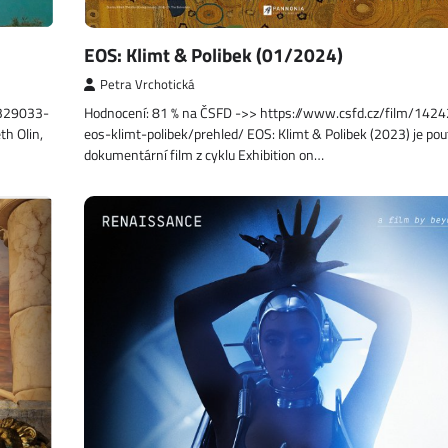
EOS: Klimt & Polibek (01/2024)
Petra Vrchotická
1329033-
Hodnocení: 81 % na ČSFD ->> https://www.csfd.cz/film/142
th Olin,
eos-klimt-polibek/prehled/ EOS: Klimt & Polibek (2023) je po
dokumentární film z cyklu Exhibition on…