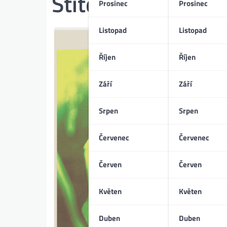
Štítek:
dokument
Prosinec
Prosinec
Listopad
Listopad
Říjen
Říjen
Září
Září
Srpen
Srpen
Červenec
Červenec
Červen
Červen
Květen
Květen
Duben
Duben