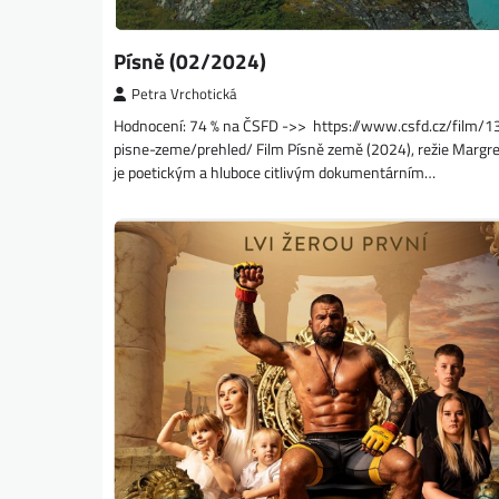
Písně (02/2024)
Petra Vrchotická
Hodnocení: 74 % na ČSFD ->> https://www.csfd.cz/film/
pisne-zeme/prehled/ Film Písně země (2024), režie Margre
je poetickým a hluboce citlivým dokumentárním…