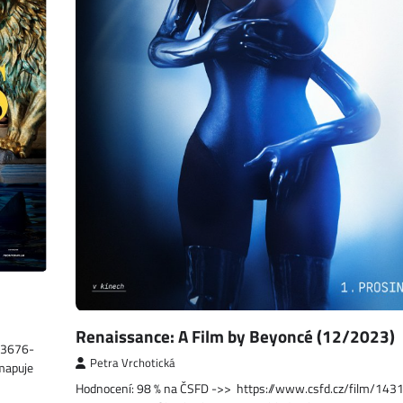
Renaissance: A Film by Beyoncé (12/2023)
03676-
Petra Vrchotická
 mapuje
Hodnocení: 98 % na ČSFD ->> https://www.csfd.cz/film/143