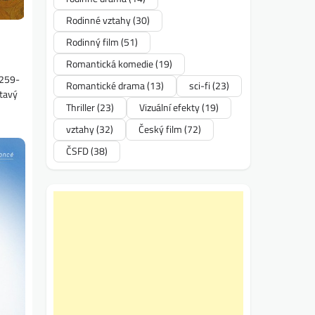
Rodinné vztahy
(30)
Rodinný film
(51)
Romantická komedie
(19)
4259-
Romantické drama
(13)
sci-fi
(23)
utavý
Thriller
(23)
Vizuální efekty
(19)
vztahy
(32)
Český film
(72)
ČSFD
(38)