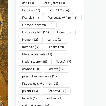
děti
(13)
Dětský film
(13)
Fantasy
(22)
Film 2024
(34)
Francie
(11)
Francouzský film
(15)
Historické drama
(15)
Historický film
(14)
Horor
(30)
Humor
(32)
Identita
(21)
Komedie
(51)
Láska
(29)
Morální dilemata
(13)
Nadpřirozeno
(15)
Napětí
(17)
odvaha
(18)
Pomsta
(12)
psychologické drama
(15)
Psychologický thriller
(23)
přežití.
(16)
Přátelství
(58)
Příroda
(12)
rodina
(21)
rodinné drama
(14)