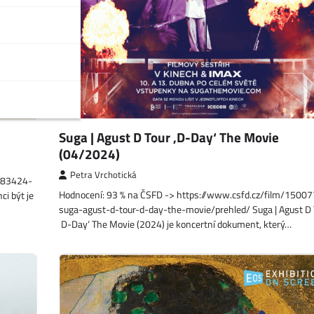
Suga | Agust D Tour ‚D-Day‘ The Movie
(04/2024)
Petra Vrchotická
1483424-
Hodnocení: 93 % na ČSFD -> https://www.csfd.cz/film/1500
i být je
suga-agust-d-tour-d-day-the-movie/prehled/ Suga | Agust D 
‚D-Day‘ The Movie (2024) je koncertní dokument, který…