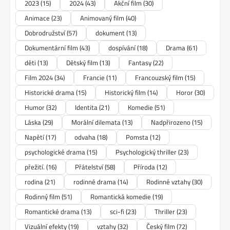
2023
(15)
2024
(43)
Akční film
(30)
Animace
(23)
Animovaný film
(40)
Dobrodružství
(57)
dokument
(13)
Dokumentární film
(43)
dospívání
(18)
Drama
(61)
děti
(13)
Dětský film
(13)
Fantasy
(22)
Film 2024
(34)
Francie
(11)
Francouzský film
(15)
Historické drama
(15)
Historický film
(14)
Horor
(30)
Humor
(32)
Identita
(21)
Komedie
(51)
Láska
(29)
Morální dilemata
(13)
Nadpřirozeno
(15)
Napětí
(17)
odvaha
(18)
Pomsta
(12)
psychologické drama
(15)
Psychologický thriller
(23)
přežití.
(16)
Přátelství
(58)
Příroda
(12)
rodina
(21)
rodinné drama
(14)
Rodinné vztahy
(30)
Rodinný film
(51)
Romantická komedie
(19)
Romantické drama
(13)
sci-fi
(23)
Thriller
(23)
Vizuální efekty
(19)
vztahy
(32)
Český film
(72)