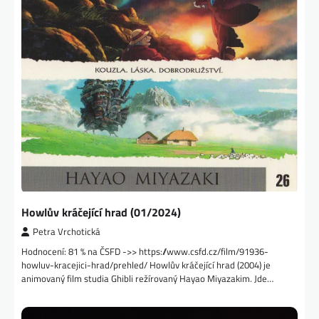
Howlův kráčející hrad (01/2024)
Petra Vrchotická
Hodnocení: 81 % na ČSFD ->> https://www.csfd.cz/film/91936-
howluv-kracejici-hrad/prehled/ Howlův kráčející hrad (2004) je
animovaný film studia Ghibli režírovaný Hayao Miyazakim. Jde…