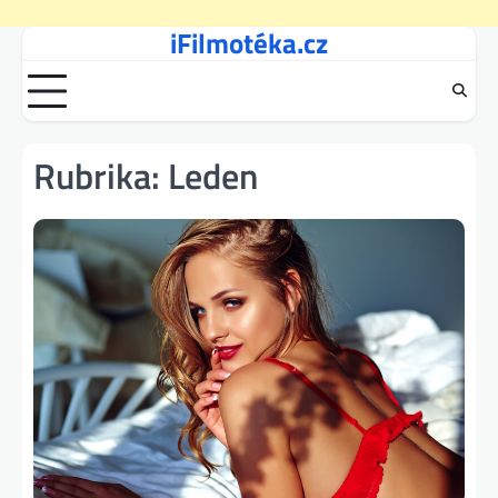
iFilmotéka.cz
Skip
to
content
Rubrika:
Leden