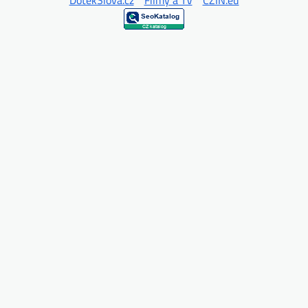
DotekSlova.cz
*
Filmy a TV
*
CZIN.eu