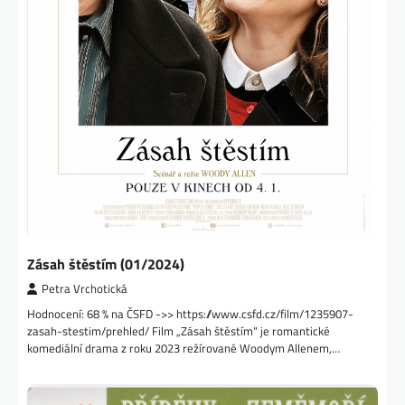
Zásah štěstím (01/2024)
Petra Vrchotická
Hodnocení: 68 % na ČSFD ->> https://www.csfd.cz/film/1235907-
zasah-stestim/prehled/ Film „Zásah štěstím“ je romantické
komediální drama z roku 2023 režírované Woodym Allenem,…