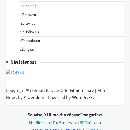
iHubnutí.eu
iKáhira.eu
iZdraví.eu
sPříběhy.eu
sZahrada.eu
sŽeny.eu
Návštěvnost:
Copyright © iFilmotéka.cz 2026
iFilmotéka.cz
| Elite
News by
Ascendoor
| Powered by
WordPress
.
Související filmové a zábavní magazíny:
Netflixer.eu
|
TopStories.cz
|
SPříběhy.eu