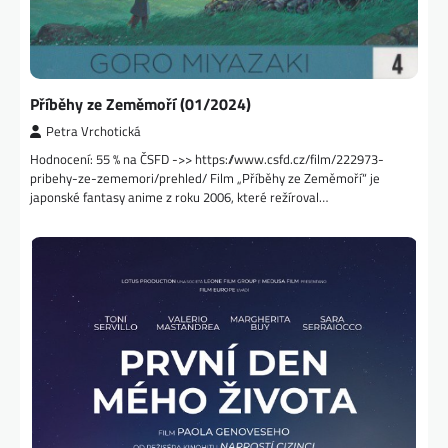
Příběhy ze Zeměmoří (01/2024)
Petra Vrchotická
Hodnocení: 55 % na ČSFD ->> https://www.csfd.cz/film/222973-
pribehy-ze-zememori/prehled/ Film „Příběhy ze Zeměmoří“ je
japonské fantasy anime z roku 2006, které režíroval…