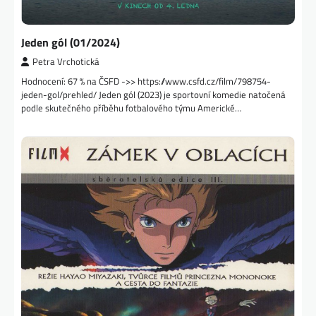
Jeden gól (01/2024)
Petra Vrchotická
Hodnocení: 67 % na ČSFD ->> https://www.csfd.cz/film/798754-
jeden-gol/prehled/ Jeden gól (2023) je sportovní komedie natočená
podle skutečného příběhu fotbalového týmu Americké…