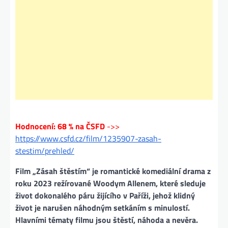
Hodnocení: 68 % na ČSFD
->>
https://www.csfd.cz/film/1235907-zasah-
stestim/prehled/
Film „Zásah štěstím“ je romantické komediální drama z
roku 2023 režírované Woodym Allenem, které sleduje
život dokonalého páru žijícího v Paříži, jehož klidný
život je narušen náhodným setkáním s minulostí.
Hlavními tématy filmu jsou štěstí, náhoda a nevěra.