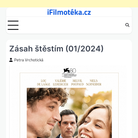
iFilmotéka.cz
Skip
to
content
Zásah štěstím (01/2024)
Petra Vrchotická