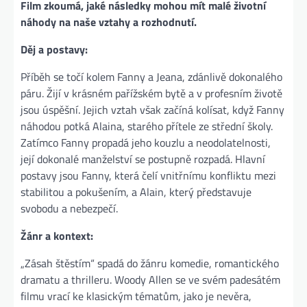
Film zkoumá, jaké následky mohou mít malé životní
náhody na naše vztahy a rozhodnutí.
Děj a postavy:
Příběh se točí kolem Fanny a Jeana, zdánlivě dokonalého
páru. Žijí v krásném pařížském bytě a v profesním životě
jsou úspěšní. Jejich vztah však začíná kolísat, když Fanny
náhodou potká Alaina, starého přítele ze střední školy.
Zatímco Fanny propadá jeho kouzlu a neodolatelnosti,
její dokonalé manželství se postupně rozpadá. Hlavní
postavy jsou Fanny, která čelí vnitřnímu konfliktu mezi
stabilitou a pokušením, a Alain, který představuje
svobodu a nebezpečí.
Žánr a kontext:
„Zásah štěstím“ spadá do žánru komedie, romantického
dramatu a thrilleru. Woody Allen se ve svém padesátém
filmu vrací ke klasickým tématům, jako je nevěra,