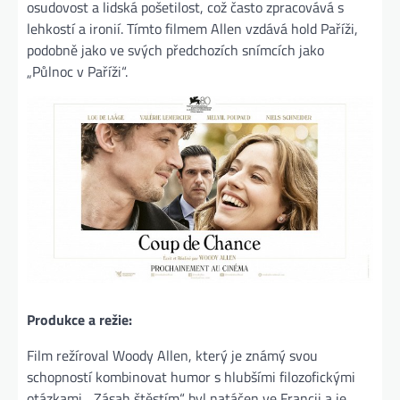
osudovost a lidská pošetilost, což často zpracovává s
lehkostí a ironií. Tímto filmem Allen vzdává hold Paříži,
podobně jako ve svých předchozích snímcích jako
„Půlnoc v Paříži“​.
Produkce a režie:
Film režíroval Woody Allen, který je známý svou
schopností kombinovat humor s hlubšími filozofickými
otázkami. „Zásah štěstím“ byl natáčen ve Francii a je