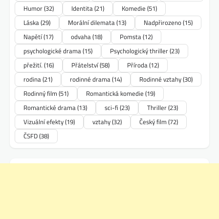
Humor
(32)
Identita
(21)
Komedie
(51)
Láska
(29)
Morální dilemata
(13)
Nadpřirozeno
(15)
Napětí
(17)
odvaha
(18)
Pomsta
(12)
psychologické drama
(15)
Psychologický thriller
(23)
přežití.
(16)
Přátelství
(58)
Příroda
(12)
rodina
(21)
rodinné drama
(14)
Rodinné vztahy
(30)
Rodinný film
(51)
Romantická komedie
(19)
Romantické drama
(13)
sci-fi
(23)
Thriller
(23)
Vizuální efekty
(19)
vztahy
(32)
Český film
(72)
ČSFD
(38)