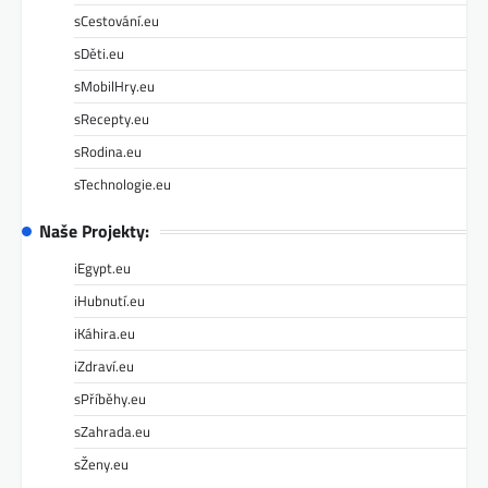
sCestování.eu
sDěti.eu
sMobilHry.eu
sRecepty.eu
sRodina.eu
sTechnologie.eu
Naše Projekty:
iEgypt.eu
iHubnutí.eu
iKáhira.eu
iZdraví.eu
sPříběhy.eu
sZahrada.eu
sŽeny.eu