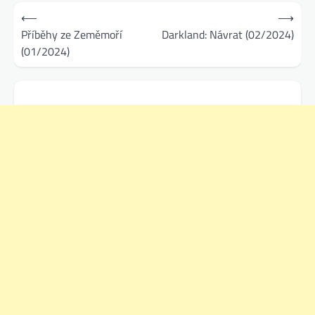
Navigace
⟵
⟶
pro
Příběhy ze Zeměmoří
Darkland: Návrat (02/2024)
(01/2024)
příspěvek