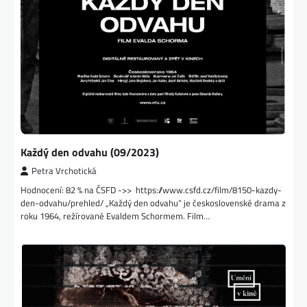
Každý den odvahu (09/2023)
Petra Vrchotická
Hodnocení: 82 % na ČSFD ->> https://www.csfd.cz/film/8150-kazdy-
den-odvahu/prehled/ „Každý den odvahu“ je československé drama z
roku 1964, režírované Evaldem Schormem. Film…