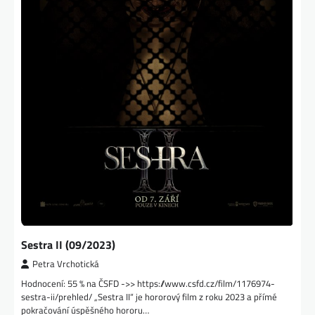
Sestra II (09/2023)
Petra Vrchotická
Hodnocení: 55 % na ČSFD ->> https://www.csfd.cz/film/1176974-
sestra-ii/prehled/ „Sestra II“ je hororový film z roku 2023 a přímé
pokračování úspěšného hororu…