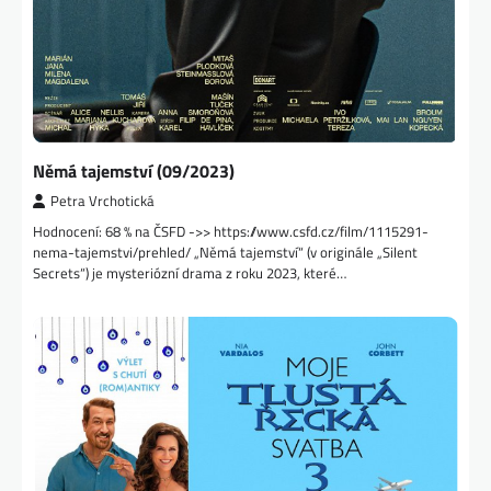
Němá tajemství (09/2023)
Petra Vrchotická
Hodnocení: 68 % na ČSFD ->> https://www.csfd.cz/film/1115291-
nema-tajemstvi/prehled/ „Němá tajemství“ (v originále „Silent
Secrets“) je mysteriózní drama z roku 2023, které…