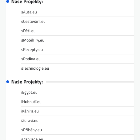
Naše Projekty:
sAuta.eu
sCestování.eu
sDěti.eu
sMobilHry.eu
sRecepty.eu
sRodina.eu
sTechnologie.eu
Naše Projekty:
iEgypt.eu
iHubnutí.eu
iKáhira.eu
iZdraví.eu
sPříběhy.eu
sZahrada.eu