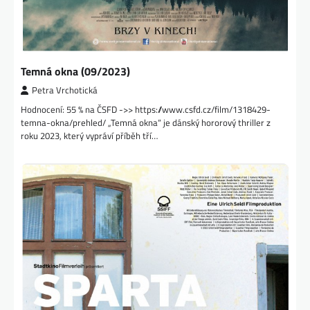
Temná okna (09/2023)
Petra Vrchotická
Hodnocení: 55 % na ČSFD ->> https://www.csfd.cz/film/1318429-
temna-okna/prehled/ „Temná okna“ je dánský hororový thriller z
roku 2023, který vypráví příběh tří…