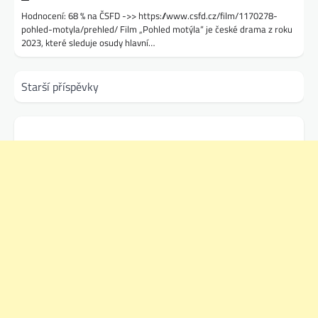
Hodnocení: 68 % na ČSFD ->> https://www.csfd.cz/film/1170278-
pohled-motyla/prehled/ Film „Pohled motýla“ je české drama z roku
2023, které sleduje osudy hlavní…
Navigace
Starší příspěvky
pro
příspěvky