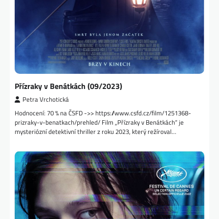
Přízraky v Benátkách (09/2023)
Petra Vrchotická
Hodnocení: 70 % na ČSFD ->> https://www.csfd.cz/film/1251368-
prizraky-v-benatkach/prehled/ Film „Přízraky v Benátkách“ je
mysteriózní detektivní thriller z roku 2023, který režíroval…