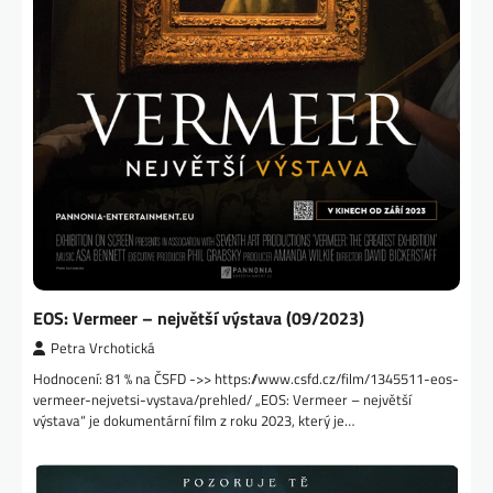
EOS: Vermeer – největší výstava (09/2023)
Petra Vrchotická
Hodnocení: 81 % na ČSFD ->> https://www.csfd.cz/film/1345511-eos-
vermeer-nejvetsi-vystava/prehled/ „EOS: Vermeer – největší
výstava“ je dokumentární film z roku 2023, který je…