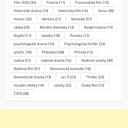
Film 2024
(34)
Francie
(11)
Francouzský film
(15)
Historické drama
(15)
Historický film
(14)
Horor
(30)
Humor
(32)
Identita
(21)
Komedie
(51)
Láska
(29)
Morální dilemata
(13)
Nadpřirozeno
(15)
Napětí
(17)
odvaha
(18)
Pomsta
(12)
psychologické drama
(15)
Psychologický thriller
(23)
přežití.
(16)
Přátelství
(58)
Příroda
(12)
rodina
(21)
rodinné drama
(14)
Rodinné vztahy
(30)
Rodinný film
(51)
Romantická komedie
(19)
Romantické drama
(13)
sci-fi
(23)
Thriller
(23)
Vizuální efekty
(19)
vztahy
(32)
Český film
(72)
ČSFD
(38)