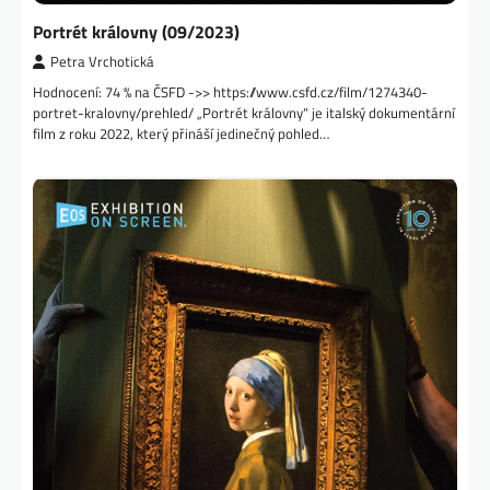
Portrét královny (09/2023)
Petra Vrchotická
Hodnocení: 74 % na ČSFD ->> https://www.csfd.cz/film/1274340-
portret-kralovny/prehled/ „Portrét královny“ je italský dokumentární
film z roku 2022, který přináší jedinečný pohled…