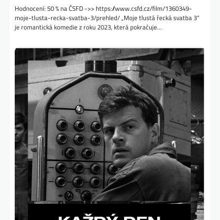
Hodnocení: 50 % na ČSFD ->> https://www.csfd.cz/film/1360349-
moje-tlusta-recka-svatba-3/prehled/ „Moje tlustá řecká svatba 3“
je romantická komedie z roku 2023, která pokračuje…