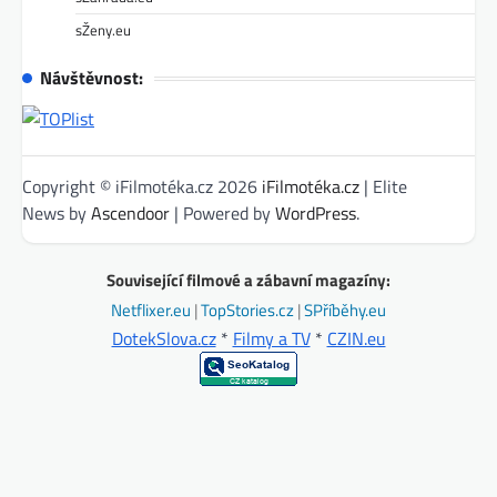
sŽeny.eu
Návštěvnost:
Copyright © iFilmotéka.cz 2026
iFilmotéka.cz
| Elite
News by
Ascendoor
| Powered by
WordPress
.
Související filmové a zábavní magazíny:
Netflixer.eu
|
TopStories.cz
|
SPříběhy.eu
DotekSlova.cz
*
Filmy a TV
*
CZIN.eu