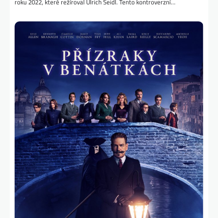
roku 2022, které režíroval Ulrich Seidl. Tento kontroverzní…