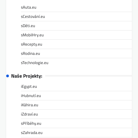
sAuta.eu
sCestování.eu
sDěti.eu
sMobilHry.eu
sRecepty.eu
sRodina.eu
sTechnologie.eu
Naše Projekty:
iEgypt.eu
iHubnutí.eu
iKáhira.eu
iZdraví.eu
sPříběhy.eu
sZahrada.eu