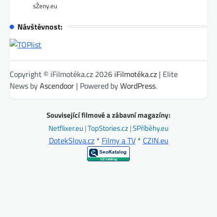
sŽeny.eu
Návštěvnost:
Copyright © iFilmotéka.cz 2026
iFilmotéka.cz
| Elite
News by
Ascendoor
| Powered by
WordPress
.
Související filmové a zábavní magazíny:
Netflixer.eu
|
TopStories.cz
|
SPříběhy.eu
DotekSlova.cz
*
Filmy a TV
*
CZIN.eu