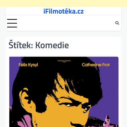
iFilmotéka.cz
Skip
to
content
Štítek:
Komedie