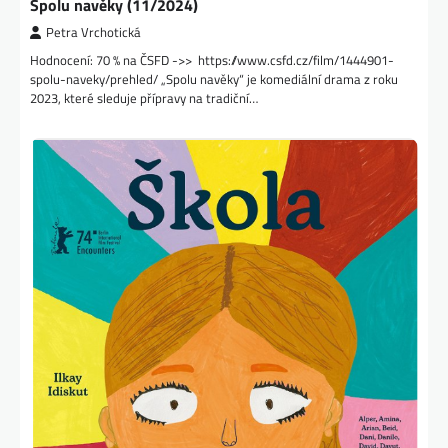
Spolu navěky (11/2024)
Petra Vrchotická
Hodnocení: 70 % na ČSFD ->> https://www.csfd.cz/film/1444901-
spolu-naveky/prehled/ „Spolu navěky“ je komediální drama z roku
2023, které sleduje přípravy na tradiční…