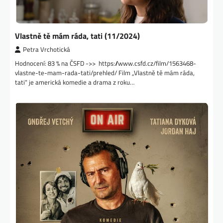
Vlastně tě mám ráda, tati (11/2024)
Petra Vrchotická
Hodnocení: 83 % na ČSFD ->> https://www.csfd.cz/film/1563468-
vlastne-te-mam-rada-tati/prehled/ Film „Vlastně tě mám ráda,
tati“ je americká komedie a drama z roku…