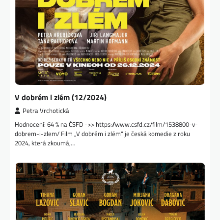
V dobrém i zlém (12/2024)
Petra Vrchotická
Hodnocení: 64 % na ČSFD ->> https://www.csfd.cz/film/1538800-v-
dobrem-i-zlem/ Film „V dobrém i zlém“ je česká komedie z roku
2024, která zkoumá,…