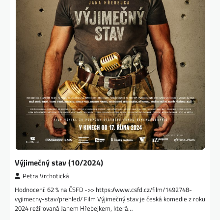
Výjimečný stav (10/2024)
Petra Vrchotická
Hodnocení: 62 % na ČSFD ->> https://www.csfd.cz/film/1492748-
vyjimecny-stav/prehled/ Film Výjimečný stav je česká komedie z roku
2024 režírovaná Janem Hřebejkem, která…