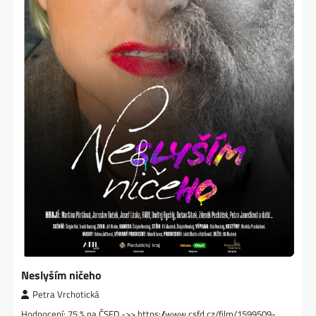
Neslyším ničeho
Petra Vrchotická
Hodnocení: 75 % na ČSFD ->> https://www.csfd.cz/film/1599509-