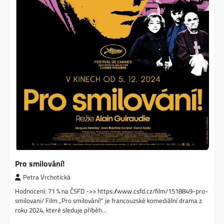
Pro smilování!
Petra Vrchotická
Hodnocení: 71 % na ČSFD ->> https://www.csfd.cz/film/1518849-pro-
smilovani/ Film „Pro smilování!“ je francouzské komediální drama z
roku 2024, které sleduje příběh…