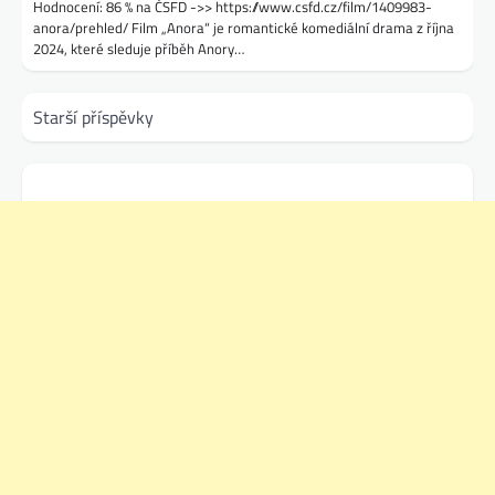
Hodnocení: 86 % na ČSFD ->> https://www.csfd.cz/film/1409983-
anora/prehled/ Film „Anora“ je romantické komediální drama z října
2024, které sleduje příběh Anory…
Navigace
Starší příspěvky
pro
příspěvky