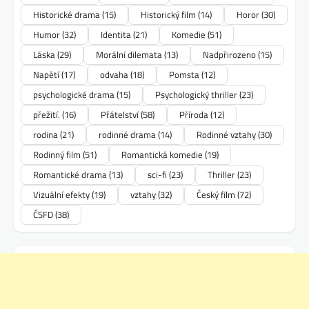
Historické drama
(15)
Historický film
(14)
Horor
(30)
Humor
(32)
Identita
(21)
Komedie
(51)
Láska
(29)
Morální dilemata
(13)
Nadpřirozeno
(15)
Napětí
(17)
odvaha
(18)
Pomsta
(12)
psychologické drama
(15)
Psychologický thriller
(23)
přežití.
(16)
Přátelství
(58)
Příroda
(12)
rodina
(21)
rodinné drama
(14)
Rodinné vztahy
(30)
Rodinný film
(51)
Romantická komedie
(19)
Romantické drama
(13)
sci-fi
(23)
Thriller
(23)
Vizuální efekty
(19)
vztahy
(32)
Český film
(72)
ČSFD
(38)