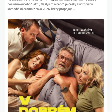
neslysim-niceho/ Film „Neslyším ničeho“ je český životopisný
komediální drama z roku 2024, který propojuje…