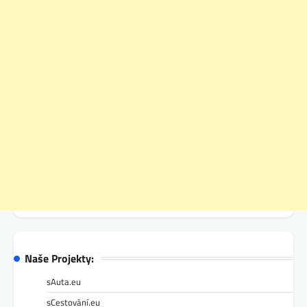
Naše Projekty:
sAuta.eu
sCestování.eu