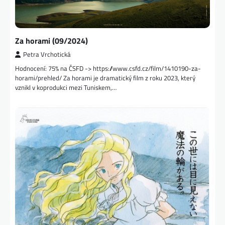
Za horami (09/2024)
Petra Vrchotická
Hodnocení: 75% na ČSFD -> https://www.csfd.cz/film/1410190-za-
horami/prehled/ Za horami je dramatický film z roku 2023, který
vznikl v koprodukci mezi Tuniskem,…