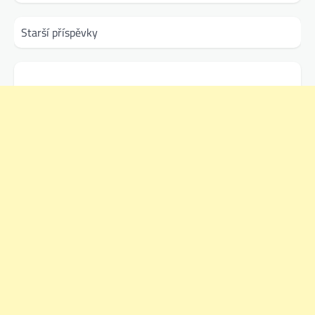
Navigace
Starší příspěvky
pro
příspěvky