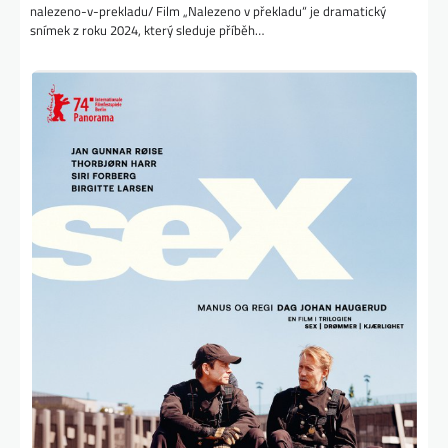
nalezeno-v-prekladu/ Film „Nalezeno v překladu“ je dramatický
snímek z roku 2024, který sleduje příběh…