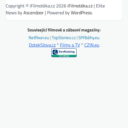
Copyright © iFilmotéka.cz 2026
iFilmotéka.cz
| Elite
News by
Ascendoor
| Powered by
WordPress
.
Související filmové a zábavní magazíny:
Netflixer.eu
|
TopStories.cz
|
SPříběhy.eu
DotekSlova.cz
*
Filmy a TV
*
CZIN.eu