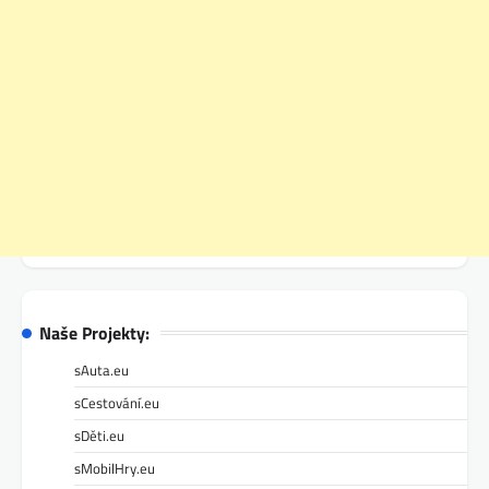
Naše Projekty:
sAuta.eu
sCestování.eu
sDěti.eu
sMobilHry.eu