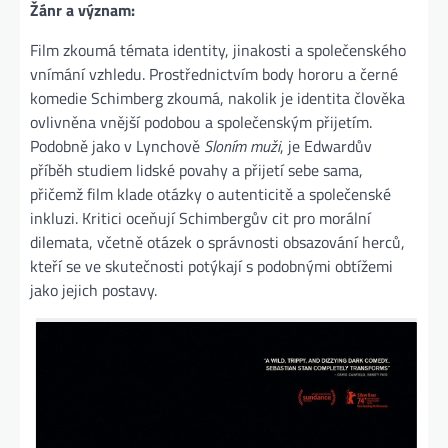
Žánr a význam:
Film zkoumá témata identity, jinakosti a společenského
vnímání vzhledu. Prostřednictvím body hororu a černé
komedie Schimberg zkoumá, nakolik je identita člověka
ovlivněna vnější podobou a společenským přijetím.
Podobně jako v Lynchově
Sloním muži
, je Edwardův
příběh studiem lidské povahy a přijetí sebe sama,
přičemž film klade otázky o autenticitě a společenské
inkluzi. Kritici oceňují Schimbergův cit pro morální
dilemata, včetně otázek o správnosti obsazování herců,
kteří se ve skutečnosti potýkají s podobnými obtížemi
jako jejich postavy​.