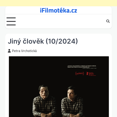
iFilmotéka.cz
Skip
to
content
Jiný člověk (10/2024)
Petra Vrchotická