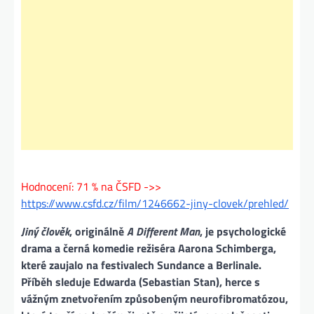
Hodnocení: 71 % na ČSFD ->>
https://www.csfd.cz/film/1246662-jiny-clovek/prehled/
Jiný člověk
, originálně
A Different Man
, je psychologické
drama a černá komedie režiséra Aarona Schimberga,
které zaujalo na festivalech Sundance a Berlinale.
Příběh sleduje Edwarda (Sebastian Stan), herce s
vážným znetvořením způsobeným neurofibromatózou,