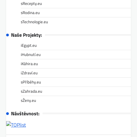
sRecepty.eu
sRodina.eu
sTechnologie.eu
Naše Projekty:
iEgypt.eu
iHubnutí.eu
iKáhira.eu
iZdraví.eu
sPříběhy.eu
sZahrada.eu
sŽeny.eu
Návštěvnost: