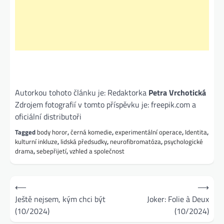
Autorkou tohoto článku je: Redaktorka
Petra Vrchotická
Zdrojem fotografií v tomto příspěvku je: freepik.com a
oficiální distributoři
Tagged
body horor
,
černá komedie
,
experimentální operace
,
Identita
,
kulturní inkluze
,
lidská předsudky
,
neurofibromatóza
,
psychologické
drama
,
sebepřijetí
,
vzhled a společnost
Navigace
⟵
⟶
pro
Ještě nejsem, kým chci být
Joker: Folie à Deux
(10/2024)
(10/2024)
příspěvek