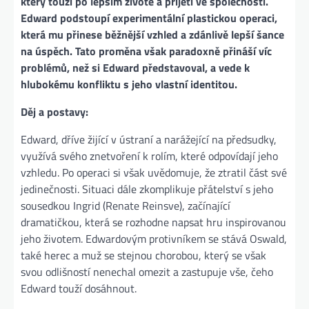
který touží po lepším životě a přijetí ve společnosti.
Edward podstoupí experimentální plastickou operaci,
která mu přinese běžnější vzhled a zdánlivě lepší šance
na úspěch. Tato proměna však paradoxně přináší víc
problémů, než si Edward představoval, a vede k
hlubokému konfliktu s jeho vlastní identitou​.
Děj a postavy:
Edward, dříve žijící v ústraní a narážející na předsudky,
využívá svého znetvoření k rolím, které odpovídají jeho
vzhledu. Po operaci si však uvědomuje, že ztratil část své
jedinečnosti. Situaci dále zkomplikuje přátelství s jeho
sousedkou Ingrid (Renate Reinsve), začínající
dramatičkou, která se rozhodne napsat hru inspirovanou
jeho životem. Edwardovým protivníkem se stává Oswald,
také herec a muž se stejnou chorobou, který se však
svou odlišností nenechal omezit a zastupuje vše, čeho
Edward touží dosáhnout​.