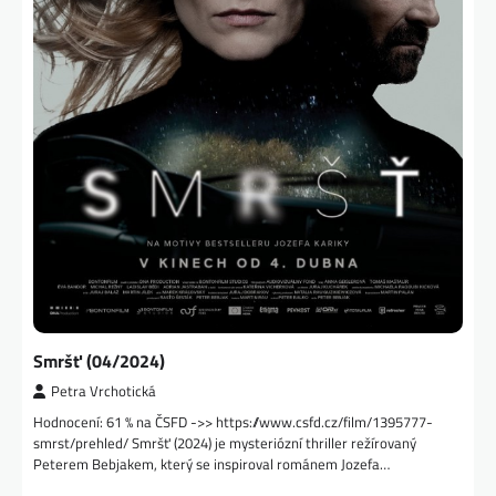
Smršť (04/2024)
Petra Vrchotická
Hodnocení: 61 % na ČSFD ->> https://www.csfd.cz/film/1395777-
smrst/prehled/ Smršť (2024) je mysteriózní thriller režírovaný
Peterem Bebjakem, který se inspiroval románem Jozefa…