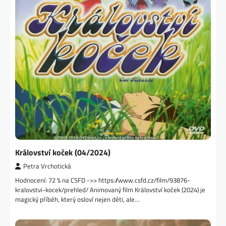
Království koček (04/2024)
Petra Vrchotická
Hodnocení: 72 % na CSFD ->> https://www.csfd.cz/film/93876-
kralovstvi-kocek/prehled/ Animovaný film Království koček (2024) je
magický příběh, který osloví nejen děti, ale…