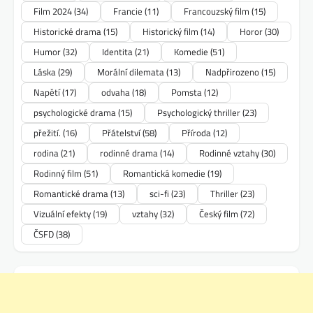
Film 2024
(34)
Francie
(11)
Francouzský film
(15)
Historické drama
(15)
Historický film
(14)
Horor
(30)
Humor
(32)
Identita
(21)
Komedie
(51)
Láska
(29)
Morální dilemata
(13)
Nadpřirozeno
(15)
Napětí
(17)
odvaha
(18)
Pomsta
(12)
psychologické drama
(15)
Psychologický thriller
(23)
přežití.
(16)
Přátelství
(58)
Příroda
(12)
rodina
(21)
rodinné drama
(14)
Rodinné vztahy
(30)
Rodinný film
(51)
Romantická komedie
(19)
Romantické drama
(13)
sci-fi
(23)
Thriller
(23)
Vizuální efekty
(19)
vztahy
(32)
Český film
(72)
ČSFD
(38)