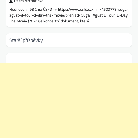
Petra Vrchotická
Hodnocení: 93 % na ČSFD -> https://www.csfd.cz/film/1500778-suga-
agust-d-tour-d-day-the-movie/prehled/ Suga | Agust D Tour ‚D-Day‘
The Movie (2024) je koncertní dokument, který…
Navigace
Starší příspěvky
pro
příspěvky