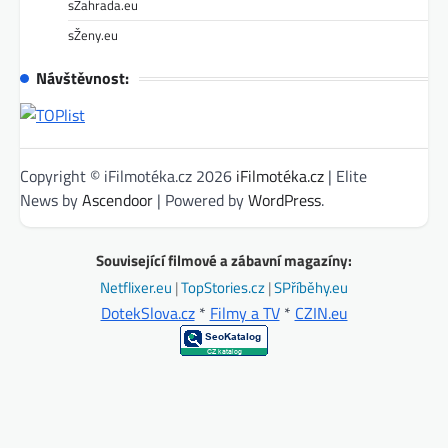
sZahrada.eu
sŽeny.eu
Návštěvnost:
Copyright © iFilmotéka.cz 2026
iFilmotéka.cz
| Elite
News by
Ascendoor
| Powered by
WordPress
.
Související filmové a zábavní magazíny:
Netflixer.eu
|
TopStories.cz
|
SPříběhy.eu
DotekSlova.cz
*
Filmy a TV
*
CZIN.eu