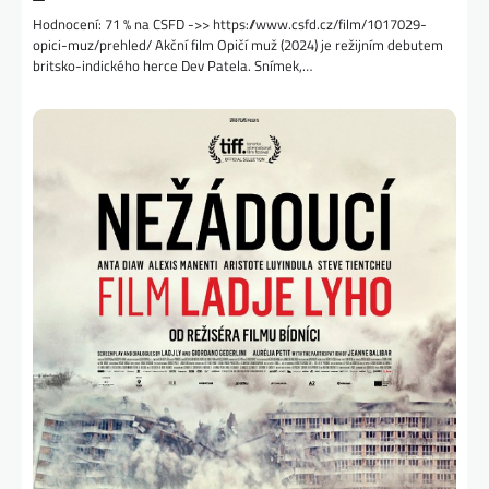
Hodnocení: 71 % na CSFD ->> https://www.csfd.cz/film/1017029-
opici-muz/prehled/ Akční film Opičí muž (2024) je režijním debutem
britsko-indického herce Dev Patela. Snímek,…