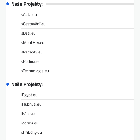
Naše Projekty:
sAuta.eu
sCestování.eu
sDěti.eu
sMobilHry.eu
sRecepty.eu
sRodina.eu
sTechnologie.eu
Naše Projekty:
iEgypt.eu
iHubnutí.eu
iKáhira.eu
iZdraví.eu
sPříběhy.eu