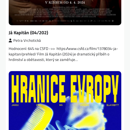
Já Kapitán (04/202)
Petra Vrchotická
Hodnocení: 64% na CSFD ->> https://www.csfd.cz/film/1378034-ja-
kapitan/prehled/ Film Já Kapitán (2024) je dramatický příběh o
hrdinství a obětavosti, který se zaměřuje…