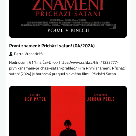
První znamení: Přichází satan! (04/2024)
Petra Vrchotická
Hodnocení: 61 % na ČSFD ->> https://www.csfd.cz/film/1333777-
prvni-znameni-prichazi-satan/prehled/ Film První znamení: Přichází
satan! (2024) je hororový prequel slavného filmu Přichází Satan…