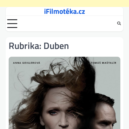
iFilmotéka.cz
Skip
to
content
Rubrika:
Duben