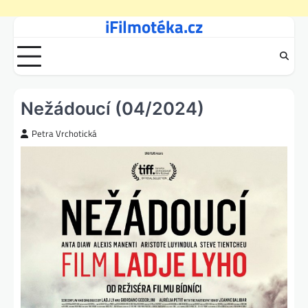
iFilmotéka.cz
Skip
to
content
Nežádoucí (04/2024)
Petra Vrchotická