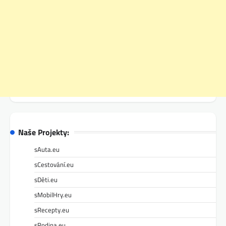
Naše Projekty:
sAuta.eu
sCestování.eu
sDěti.eu
sMobilHry.eu
sRecepty.eu
sRodina.eu