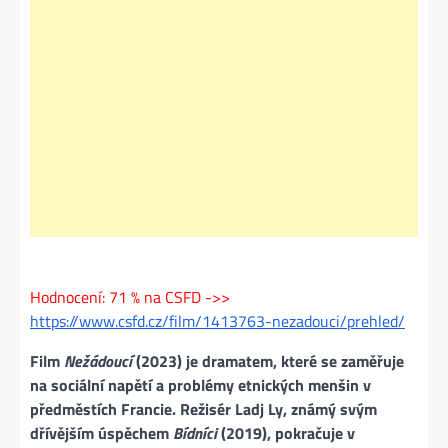
Hodnocení: 71 % na CSFD ->>
https://www.csfd.cz/film/1413763-nezadouci/prehled/
Film
Nežádoucí
(2023) je dramatem, které se zaměřuje
na sociální napětí a problémy etnických menšin v
předměstích Francie. Režisér Ladj Ly, známý svým
dřívějším úspěchem
Bídníci
(2019), pokračuje v