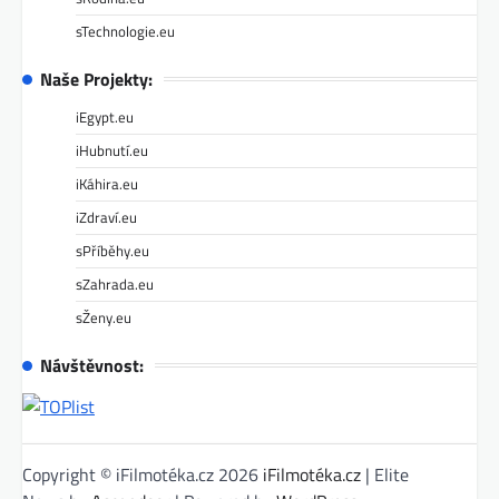
sTechnologie.eu
Naše Projekty:
iEgypt.eu
iHubnutí.eu
iKáhira.eu
iZdraví.eu
sPříběhy.eu
sZahrada.eu
sŽeny.eu
Návštěvnost:
Copyright © iFilmotéka.cz 2026
iFilmotéka.cz
| Elite