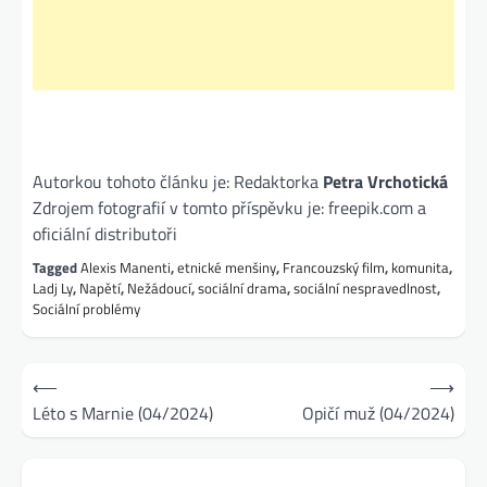
Autorkou tohoto článku je: Redaktorka
Petra Vrchotická
Zdrojem fotografií v tomto příspěvku je: freepik.com a
oficiální distributoři
Tagged
Alexis Manenti
,
etnické menšiny
,
Francouzský film
,
komunita
,
Ladj Ly
,
Napětí
,
Nežádoucí
,
sociální drama
,
sociální nespravedlnost
,
Sociální problémy
Navigace
⟵
⟶
pro
Léto s Marnie (04/2024)
Opičí muž (04/2024)
příspěvek