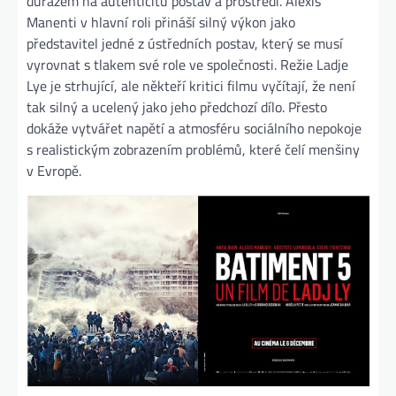
důrazem na autenticitu postav a prostředí. Alexis
Manenti v hlavní roli přináší silný výkon jako
představitel jedné z ústředních postav, který se musí
vyrovnat s tlakem své role ve společnosti. Režie Ladje
Lye je strhující, ale někteří kritici filmu vyčítají, že není
tak silný a ucelený jako jeho předchozí dílo. Přesto
dokáže vytvářet napětí a atmosféru sociálního nepokoje
s realistickým zobrazením problémů, které čelí menšiny
v Evropě​.