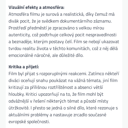
Vizuální efekty a atmosféra:
Atmosféra filmu je surová a realistická, díky čemuž má
divák pocit, že je svědkem dokumentárního záznamu.
Prostředí předměstí je zpracováno s velkou mírou
autenticity, což podtrhuje celkový pocit nespravedlnosti
a beznaděje, kterým postavy čelí. Film se nebojí ukazovat
tvrdou realitu života v těchto komunitách, což z něj dělá
emocionálně náročné, ale důležité dílo.
Kritika a přijetí:
Film byl přijat s rozporuplnými reakcemi. Zatímco někteří
diváci oceňují snahu poukázat na vážná témata, jiní film
kritizují za přílišnou roztříštěnost a absenci větší
hloubky. Kritici upozorňují na to, že film mohl být
odvážnější v řešení některých témat a působí místy
útržkovitě. I přesto se jedná o silné dílo, které rezonuje s
aktuálními problémy a nastavuje zrcadlo současné
evropské společnosti​.