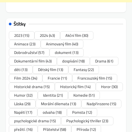
Štítky
2023
(15)
2024
(43)
Akční film
(30)
Animace
(23)
Animovaný film
(40)
Dobrodružství
(57)
dokument
(13)
Dokumentární film
(43)
dospívání
(18)
Drama
(61)
děti
(13)
Dětský film
(13)
Fantasy
(22)
Film 2024
(34)
Francie
(11)
Francouzský film
(15)
Historické drama
(15)
Historický film
(14)
Horor
(30)
Humor
(32)
Identita
(21)
Komedie
(51)
Láska
(29)
Morální dilemata
(13)
Nadpřirozeno
(15)
Napětí
(17)
odvaha
(18)
Pomsta
(12)
psychologické drama
(15)
Psychologický thriller
(23)
přežití.
(16)
Přátelství
(58)
Příroda
(12)