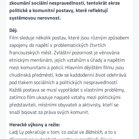
zkoumání sociální nespravedlnosti, tentokrát skrze
politické a komunitní postavy, které reflektují
systémovou nerovnost.
Děj:
Film sleduje několik postav, které jsou různým způsobem
zapojeny do napětí v problematických čtvrtích
francouzských měst. Zvláštní pozornost je věnována
etnickým menšinám, jejich vztahům s úřady a napětím
mezi komunitami a policií. Hlavním dějištěm filmu jsou
chudinská předměstí, kde se každodenní život odehrává
pod tlakem sociálních a politických nespravedlností.
Každá postava se musí vypořádat s vlastními problémy,
zatímco film ukazuje napjaté vztahy mezi politickými
představiteli, místními obyvateli a aktivisty, kteří se
snaží bojovat za práva svých komunit.
Herecké výkony a režie:
Ladj Ly pokračuje v tom, co začal ve
Bídnících
, a to s