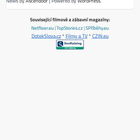
News by
Ascendoor
| Powered by
WordPress
.
Související filmové a zábavní magazíny:
Netflixer.eu
|
TopStories.cz
|
SPříběhy.eu
DotekSlova.cz
*
Filmy a TV
*
CZIN.eu