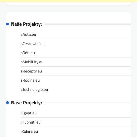
Naše Projekty:
sAuta.eu
sCestování.eu
sDěti.eu
sMobilHry.eu
sRecepty.eu
sRodina.eu
sTechnologie.eu
Naše Projekty:
iEgypt.eu
iHubnutí.eu
iKáhira.eu