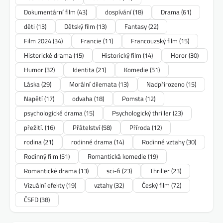
Dokumentární film
(43)
dospívání
(18)
Drama
(61)
děti
(13)
Dětský film
(13)
Fantasy
(22)
Film 2024
(34)
Francie
(11)
Francouzský film
(15)
Historické drama
(15)
Historický film
(14)
Horor
(30)
Humor
(32)
Identita
(21)
Komedie
(51)
Láska
(29)
Morální dilemata
(13)
Nadpřirozeno
(15)
Napětí
(17)
odvaha
(18)
Pomsta
(12)
psychologické drama
(15)
Psychologický thriller
(23)
přežití.
(16)
Přátelství
(58)
Příroda
(12)
rodina
(21)
rodinné drama
(14)
Rodinné vztahy
(30)
Rodinný film
(51)
Romantická komedie
(19)
Romantické drama
(13)
sci-fi
(23)
Thriller
(23)
Vizuální efekty
(19)
vztahy
(32)
Český film
(72)
ČSFD
(38)