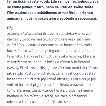
fantastickém světě koček, kde se musí rozhodnout, zda
se stane jednou z nich, nebo se vrátí do svého světa.
Film zaujme svou pohádkovou atmosférou, krásnou
animací a hlubším poselstvím o svobodě a sebeurčení.
Děj:
Království koček
začíná tím, že mladá dívka Hanka žije
obyčejný život ve městě. Jednoho dne však zachrání
zvláštního kocoura a dostane se do kouzelného světa
koček. Tento svět je plný elegance, moudrosti, ale také
tajemství. Hanka je tam uctívána jako hrdinka, která si
zaslouží stát se jednou z koček a zůstat v království
navždy. Přesto však zjišťuje, že všechno není tak růžové,
jak se zdá. Postupně odhaluje, že její rozhodnutí zůstat
by znamenalo ztrátu její lidské identity. Film sleduje její
vnitřní boj mezi přijetím nového života a návratem k
tomu starému. Cesta, kterou Hanka projde, je nejen o
hledání jejího místa ve světě, ale také o přátelství,
odvaze a tom, co znamená být sám sebou.