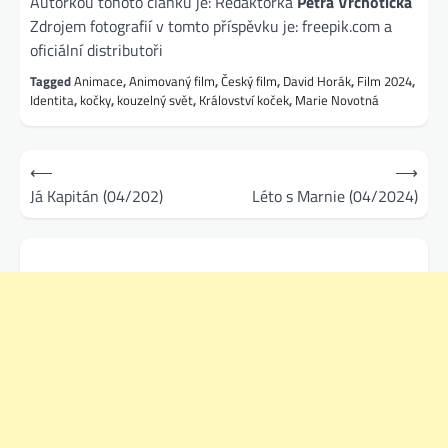
Autorkou tohoto článku je: Redaktorka
Petra Vrchotická
Zdrojem fotografií v tomto příspěvku je: freepik.com a
oficiální distributoři
Tagged
Animace
,
Animovaný film
,
Český film
,
David Horák
,
Film 2024
,
Identita
,
kočky
,
kouzelný svět
,
Království koček
,
Marie Novotná
Navigace
⟵
⟶
pro
Já Kapitán (04/202)
Léto s Marnie (04/2024)
příspěvek