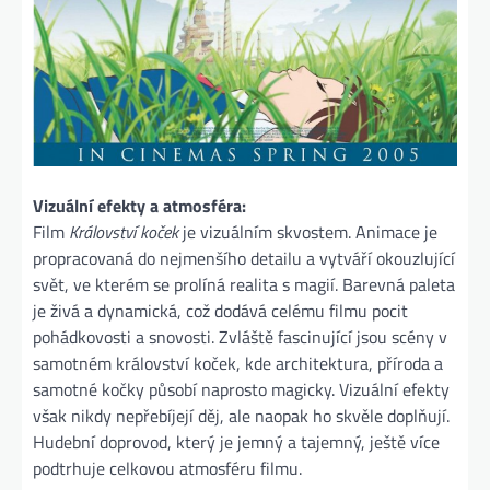
Vizuální efekty a atmosféra:
Film
Království koček
je vizuálním skvostem. Animace je
propracovaná do nejmenšího detailu a vytváří okouzlující
svět, ve kterém se prolíná realita s magií. Barevná paleta
je živá a dynamická, což dodává celému filmu pocit
pohádkovosti a snovosti. Zvláště fascinující jsou scény v
samotném království koček, kde architektura, příroda a
samotné kočky působí naprosto magicky. Vizuální efekty
však nikdy nepřebíjejí děj, ale naopak ho skvěle doplňují.
Hudební doprovod, který je jemný a tajemný, ještě více
podtrhuje celkovou atmosféru filmu.