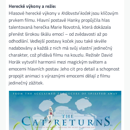
Herecké výkony a režie:
Hlasové herecké výkony v
Království koček
jsou klíčovým
prvkem filmu. Hlavní postavě Hanky propůjčila hlas
talentovaná herečka Marie Novotná, která dokázala
přenést širokou škálu emocí – od zvědavosti až po
odhodlání. Vedlejší postavy koček jsou také skvěle
nadabovány a každá z nich má svůj vlastní jedinečný
charakter, což přidává filmu na kouzlu. Režisér David
Horák vytvořil harmonii mezi magickým světem a
emocemi hlavních postav. Jeho cit pro detail a schopnost
propojit animaci s výraznými emocemi dělají z filmu
jedinečný zážitek.