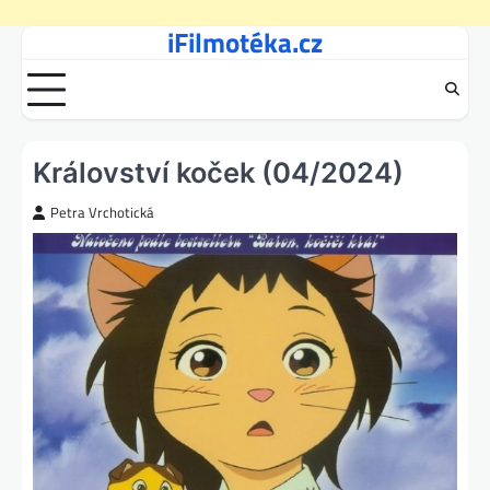
iFilmotéka.cz
Skip
to
content
Království koček (04/2024)
Petra Vrchotická