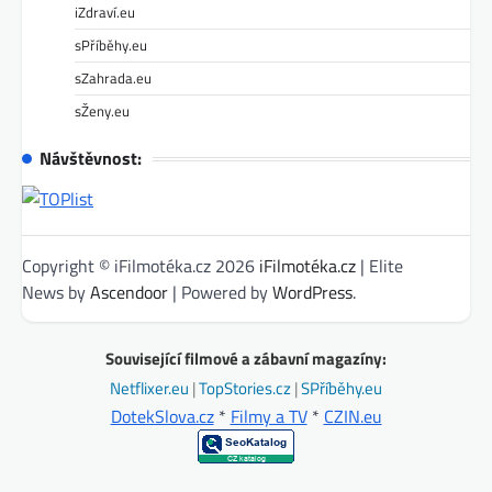
iZdraví.eu
sPříběhy.eu
sZahrada.eu
sŽeny.eu
Návštěvnost:
Copyright © iFilmotéka.cz 2026
iFilmotéka.cz
| Elite
News by
Ascendoor
| Powered by
WordPress
.
Související filmové a zábavní magazíny:
Netflixer.eu
|
TopStories.cz
|
SPříběhy.eu
DotekSlova.cz
*
Filmy a TV
*
CZIN.eu