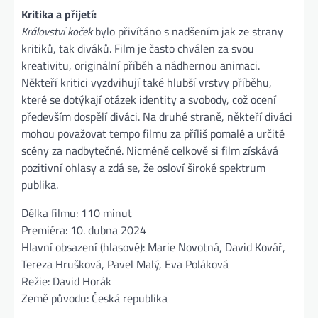
Kritika a přijetí:
Království koček
bylo přivítáno s nadšením jak ze strany
kritiků, tak diváků. Film je často chválen za svou
kreativitu, originální příběh a nádhernou animaci.
Někteří kritici vyzdvihují také hlubší vrstvy příběhu,
které se dotýkají otázek identity a svobody, což ocení
především dospělí diváci. Na druhé straně, někteří diváci
mohou považovat tempo filmu za příliš pomalé a určité
scény za nadbytečné. Nicméně celkově si film získává
pozitivní ohlasy a zdá se, že osloví široké spektrum
publika.
Délka filmu: 110 minut
Premiéra: 10. dubna 2024
Hlavní obsazení (hlasové): Marie Novotná, David Kovář,
Tereza Hrušková, Pavel Malý, Eva Poláková
Režie: David Horák
Země původu: Česká republika