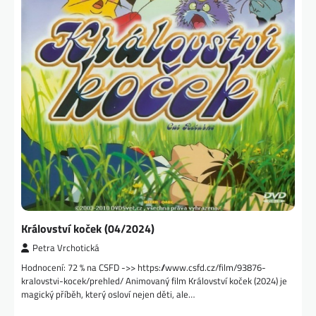
Království koček (04/2024)
Petra Vrchotická
Hodnocení: 72 % na CSFD ->> https://www.csfd.cz/film/93876-
kralovstvi-kocek/prehled/ Animovaný film Království koček (2024) je
magický příběh, který osloví nejen děti, ale…