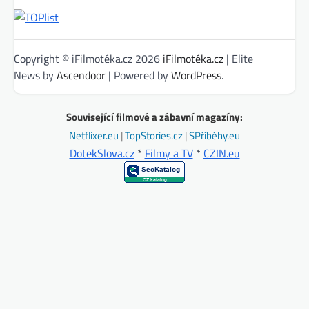
Copyright © iFilmotéka.cz 2026
iFilmotéka.cz
| Elite
News by
Ascendoor
| Powered by
WordPress
.
Související filmové a zábavní magazíny:
Netflixer.eu
|
TopStories.cz
|
SPříběhy.eu
DotekSlova.cz
*
Filmy a TV
*
CZIN.eu