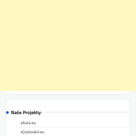
Naše Projekty:
sAuta.eu
sCestování.eu