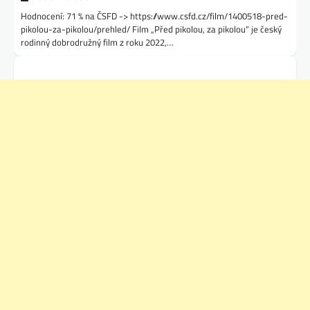
Hodnocení: 71 % na ČSFD -> https://www.csfd.cz/film/1400518-pred-
pikolou-za-pikolou/prehled/ Film „Před pikolou, za pikolou“ je český
rodinný dobrodružný film z roku 2022,…