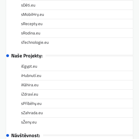
sDěti.eu
sMobilHry.eu
sRecepty.eu
sRodina.eu
sTechnologie.eu
Naše Projekty:
iEgypt.eu
iHubnutí.eu
iKáhira.eu
iZdraví.eu
sPříběhy.eu
sZahrada.eu
sŽeny.eu
Návštěvnost: