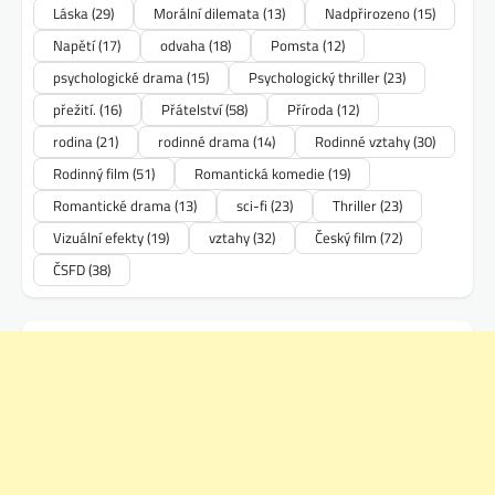
Láska
(29)
Morální dilemata
(13)
Nadpřirozeno
(15)
Napětí
(17)
odvaha
(18)
Pomsta
(12)
psychologické drama
(15)
Psychologický thriller
(23)
přežití.
(16)
Přátelství
(58)
Příroda
(12)
rodina
(21)
rodinné drama
(14)
Rodinné vztahy
(30)
Rodinný film
(51)
Romantická komedie
(19)
Romantické drama
(13)
sci-fi
(23)
Thriller
(23)
Vizuální efekty
(19)
vztahy
(32)
Český film
(72)
ČSFD
(38)