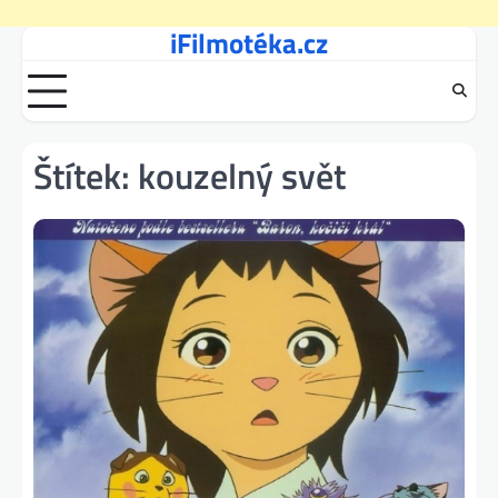
iFilmotéka.cz
Skip
to
content
Štítek:
kouzelný svět