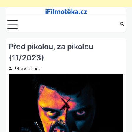
iFilmotéka.cz
Skip
to
content
Před pikolou, za pikolou
(11/2023)
Petra Vrchotická