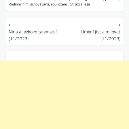
Rodinný film
,
schovávaná
,
sourozenci
,
Strážce lesa
Navigace
⟵
⟶
pro
Nina a ježkovo tajemství
Umění jíst a milovat
(11/2023)
(11/2023)
příspěvek