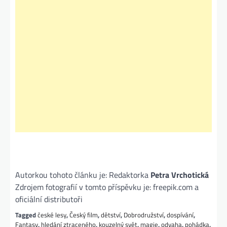
Autorkou tohoto článku je: Redaktorka
Petra Vrchotická
Zdrojem fotografií v tomto příspěvku je: freepik.com a
oficiální distributoři
Tagged
české lesy
,
Český film
,
dětství
,
Dobrodružství
,
dospívání
,
Fantasy
,
hledání ztraceného
,
kouzelný svět
,
magie
,
odvaha
,
pohádka
,