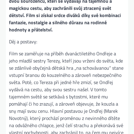
dvou sourozenců, kteří se vydávají na tajemnou a
magickou cestu, aby zachránili svůj ztracený svět
dětství. Film si získal srdce diváků díky své kombinaci
fantazie, nostalgie a silného důrazu na rodinné
hodnoty a přátelství.
Děj a postavy:
Film se zaměřuje na příběh dvanáctiletého Ondřeje a
jeho mladší sestry Terezy, kteří jsou vrženi do světa, kde
se zdánlivě obyčejná dětská hra „na schovávanou“ stane
vstupní branou do kouzelného a zároveň nebezpečného
světa. Poté, co Tereza při jedné hře zmizí, se Ondřej
vydává na cestu, aby svou sestru našel. V tomto
tajemném světě se setkává s bytostmi, které mu
pomáhají či ho zrazují, a zároveň objevuje, že kouzla a
sny mají svou cenu. Hlavní postavou je Ondřej (Marek
Novotný), který prochází proměnou z nevinného dítěte
na odvážného chlapce, jenž čelí strachu a překonává své
vlastní pochybnosti, aby zachránil to, na čem mu nejvíce