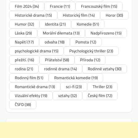
Film 2024
(34)
Francie
(11)
Francouzský film
(15)
Historické drama
(15)
Historický film
(14)
Horor
(30)
Humor
(32)
Identita
(21)
Komedie
(51)
Láska
(29)
Morální dilemata
(13)
Nadpřirozeno
(15)
Napětí
(17)
odvaha
(18)
Pomsta
(12)
psychologické drama
(15)
Psychologický thriller
(23)
přežití.
(16)
Přátelství
(58)
Příroda
(12)
rodina
(21)
rodinné drama
(14)
Rodinné vztahy
(30)
Rodinný film
(51)
Romantická komedie
(19)
Romantické drama
(13)
sci-fi
(23)
Thriller
(23)
Vizuální efekty
(19)
vztahy
(32)
Český film
(72)
ČSFD
(38)