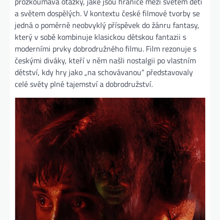
prozkoumává otázky, jaké jsou hranice mezi světem dětí
a světem dospělých. V kontextu české filmové tvorby se
jedná o poměrně neobvyklý příspěvek do žánru fantasy,
který v sobě kombinuje klasickou dětskou fantazii s
moderními prvky dobrodružného filmu. Film rezonuje s
českými diváky, kteří v něm našli nostalgii po vlastním
dětství, kdy hry jako „na schovávanou“ představovaly
celé světy plné tajemství a dobrodružství.