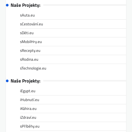
Naše Projekty:
sAuta.eu
sCestování.eu
sDěti.eu
sMobilHry.eu
sRecepty.eu
sRodina.eu
sTechnologie.eu
Naše Projekty:
iEgypt.eu
iHubnutí.eu
iKáhira.eu
iZdraví.eu
sPříběhy.eu