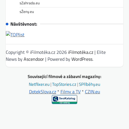
sZahrada.eu
sŽeny.eu
Návštěvnost:
Copyright © iFilmotéka.cz 2026
iFilmotéka.cz
| Elite
News by
Ascendoor
| Powered by
WordPress
.
Související filmové a zábavní magazíny:
Netflixer.eu
|
TopStories.cz
|
SPříběhy.eu
DotekSlova.cz
*
Filmy a TV
*
CZIN.eu