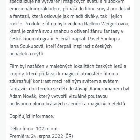
specializuje na vytváření magických světů s hlubokým
emocionálním základem, přináší do filmu smysl pro detail
a fantazii, která oslovuje jak mladé diváky, tak i jejich
rodiče. Produkce filmu byla vedena Radkou Weigertovou,
která je známá svou snahou o oživení žánru fantasy v
české kinematografii. Scénář napsali Pavel Soukup a
Jana Soukupová, kteří čerpali inspiraci z českých
pohádek a mýtů.
Film byl natáčen v malebných lokalitách českých lesů a
krajiny, které přidávají k magické atmosféře filmu a
zdůrazňují kontrast mezi reálným světem a světem
fantazie, do kterého se děti dostávají. Kameramanem byl
Adam Novák, který vytvořil vizuálně poutavou
podívanou plnou krásných scenérií a magických efektů.
Doplňující informace:
Délka filmu: 102 minut
Premiéra: 24. srpna 2022 (ČR)