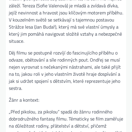
záleží. Tereza (Sofie Valenová) je mladá a zvídavá dívka,
jejíž nevinnost a hravost jsou klíčovým motorem příběhu.
V kouzelném světě se setkávají s tajemnou postavou
Strážce lesa (Jan Budař), který má své vlastní úmysly a
který jim pomáhá navigovat složité vztahy a nebezpečné
situace.
Děj filmu se postupně rozvíjí do fascinujícího příběhu o
odvaze, obětování a síle rodinných pout. Ondřej se musí
nejen vyrovnat s nečekanými nástrahami, ale také přijít
na to, jakou roli v jeho vlastním životě hraje dospívání a
jak si udržet spojení s dětstvím, které reprezentuje jeho
sestra.
Žánr a kontext:
„Před pikolou, za pikolou“ spadá do žánru rodinného
dobrodružného fantasy filmu. Tématicky se film zaměřuje
na důležitost rodiny, přátelství a dětství, přičemž