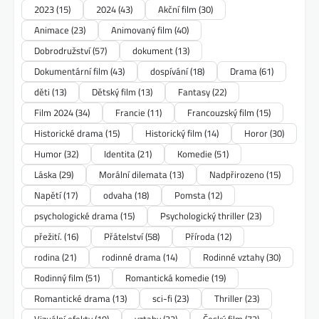
2023
(15)
2024
(43)
Akční film
(30)
Animace
(23)
Animovaný film
(40)
Dobrodružství
(57)
dokument
(13)
Dokumentární film
(43)
dospívání
(18)
Drama
(61)
děti
(13)
Dětský film
(13)
Fantasy
(22)
Film 2024
(34)
Francie
(11)
Francouzský film
(15)
Historické drama
(15)
Historický film
(14)
Horor
(30)
Humor
(32)
Identita
(21)
Komedie
(51)
Láska
(29)
Morální dilemata
(13)
Nadpřirozeno
(15)
Napětí
(17)
odvaha
(18)
Pomsta
(12)
psychologické drama
(15)
Psychologický thriller
(23)
přežití.
(16)
Přátelství
(58)
Příroda
(12)
rodina
(21)
rodinné drama
(14)
Rodinné vztahy
(30)
Rodinný film
(51)
Romantická komedie
(19)
Romantické drama
(13)
sci-fi
(23)
Thriller
(23)