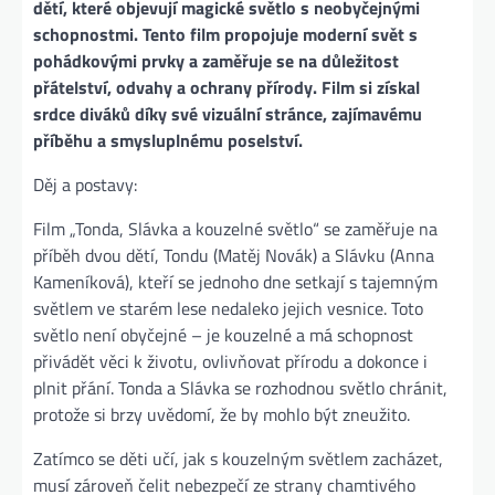
dětí, které objevují magické světlo s neobyčejnými
schopnostmi. Tento film propojuje moderní svět s
pohádkovými prvky a zaměřuje se na důležitost
přátelství, odvahy a ochrany přírody. Film si získal
srdce diváků díky své vizuální stránce, zajímavému
příběhu a smysluplnému poselství.
Děj a postavy:
Film „Tonda, Slávka a kouzelné světlo“ se zaměřuje na
příběh dvou dětí, Tondu (Matěj Novák) a Slávku (Anna
Kameníková), kteří se jednoho dne setkají s tajemným
světlem ve starém lese nedaleko jejich vesnice. Toto
světlo není obyčejné – je kouzelné a má schopnost
přivádět věci k životu, ovlivňovat přírodu a dokonce i
plnit přání. Tonda a Slávka se rozhodnou světlo chránit,
protože si brzy uvědomí, že by mohlo být zneužito.
Zatímco se děti učí, jak s kouzelným světlem zacházet,
musí zároveň čelit nebezpečí ze strany chamtivého