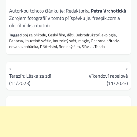
Autorkou tohoto článku je: Redaktorka
Petra Vrchotická
Zdrojem fotografií v tomto příspěvku je: freepik.com a
oficiální distributoři
Tagged
boj za přírodu
,
Český film
,
děti
,
Dobrodružství
,
ekologie
,
Fantasy
,
kouzelné světlo
,
kouzelný svět
,
magie
,
Ochrana přírody
,
odvaha
,
pohádka
,
Přátelství
,
Rodinný film
,
Slávka
,
Tonda
Navigace
⟵
⟶
pro
Terezín: Láska za zdí
Víkendoví rebelové
(11/2023)
(11/2023)
příspěvek