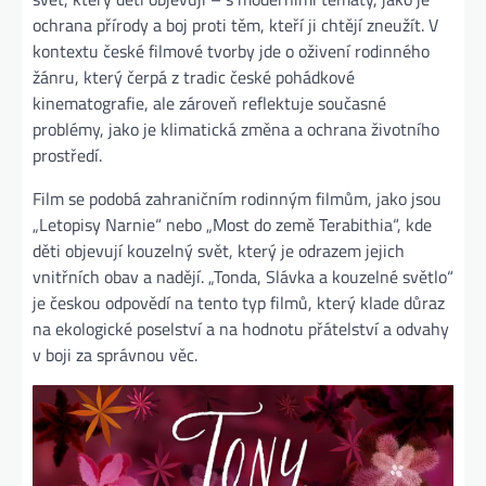
ochrana přírody a boj proti těm, kteří ji chtějí zneužít. V
kontextu české filmové tvorby jde o oživení rodinného
žánru, který čerpá z tradic české pohádkové
kinematografie, ale zároveň reflektuje současné
problémy, jako je klimatická změna a ochrana životního
prostředí.
Film se podobá zahraničním rodinným filmům, jako jsou
„Letopisy Narnie“ nebo „Most do země Terabithia“, kde
děti objevují kouzelný svět, který je odrazem jejich
vnitřních obav a nadějí. „Tonda, Slávka a kouzelné světlo“
je českou odpovědí na tento typ filmů, který klade důraz
na ekologické poselství a na hodnotu přátelství a odvahy
v boji za správnou věc.