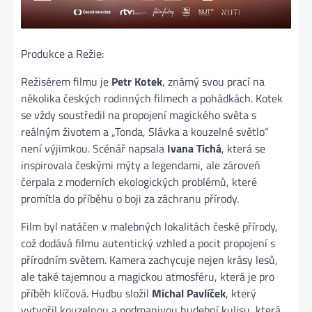
Produkce a Režie:
Režisérem filmu je
Petr Kotek
, známý svou prací na
několika českých rodinných filmech a pohádkách. Kotek
se vždy soustředil na propojení magického světa s
reálným životem a „Tonda, Slávka a kouzelné světlo“
není výjimkou. Scénář napsala
Ivana Tichá
, která se
inspirovala českými mýty a legendami, ale zároveň
čerpala z moderních ekologických problémů, které
promítla do příběhu o boji za záchranu přírody.
Film byl natáčen v malebných lokalitách české přírody,
což dodává filmu autentický vzhled a pocit propojení s
přírodním světem. Kamera zachycuje nejen krásy lesů,
ale také tajemnou a magickou atmosféru, která je pro
příběh klíčová. Hudbu složil
Michal Pavlíček
, který
vytvořil kouzelnou a podmanivou hudební kulisu, která