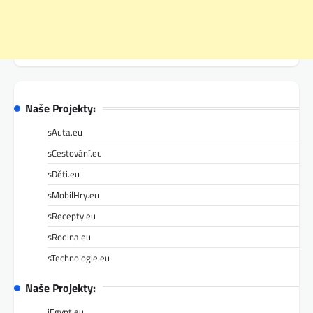
Naše Projekty:
sAuta.eu
sCestování.eu
sDěti.eu
sMobilHry.eu
sRecepty.eu
sRodina.eu
sTechnologie.eu
Naše Projekty:
iEgypt.eu