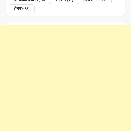
Vizuální efekty
(19)
vztahy
(32)
Český film
(72)
ČSFD
(38)