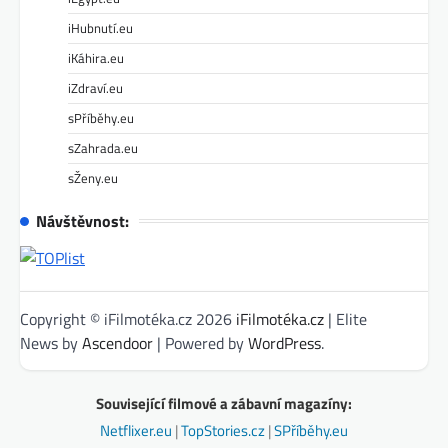
iHubnutí.eu
iKáhira.eu
iZdraví.eu
sPříběhy.eu
sZahrada.eu
sŽeny.eu
Návštěvnost:
Copyright © iFilmotéka.cz 2026
iFilmotéka.cz
| Elite
News by
Ascendoor
| Powered by
WordPress
.
Související filmové a zábavní magazíny:
Netflixer.eu
|
TopStories.cz
|
SPříběhy.eu