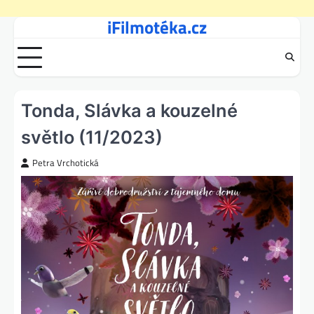
iFilmotéka.cz
Skip
to
content
Tonda, Slávka a kouzelné
světlo (11/2023)
Petra Vrchotická