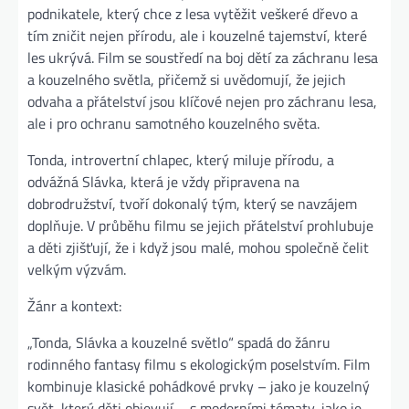
podnikatele, který chce z lesa vytěžit veškeré dřevo a
tím zničit nejen přírodu, ale i kouzelné tajemství, které
les ukrývá. Film se soustředí na boj dětí za záchranu lesa
a kouzelného světla, přičemž si uvědomují, že jejich
odvaha a přátelství jsou klíčové nejen pro záchranu lesa,
ale i pro ochranu samotného kouzelného světa.
Tonda, introvertní chlapec, který miluje přírodu, a
odvážná Slávka, která je vždy připravena na
dobrodružství, tvoří dokonalý tým, který se navzájem
doplňuje. V průběhu filmu se jejich přátelství prohlubuje
a děti zjišťují, že i když jsou malé, mohou společně čelit
velkým výzvám.
Žánr a kontext:
„Tonda, Slávka a kouzelné světlo“ spadá do žánru
rodinného fantasy filmu s ekologickým poselstvím. Film
kombinuje klasické pohádkové prvky – jako je kouzelný
svět, který děti objevují – s moderními tématy, jako je