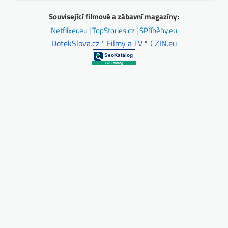
Související filmové a zábavní magazíny:
Netflixer.eu
|
TopStories.cz
|
SPříběhy.eu
DotekSlova.cz
*
Filmy a TV
*
CZIN.eu