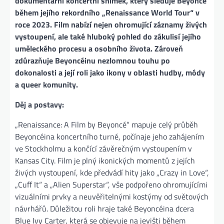
dokumentární koncertní snímek, který sleduje Beyoncé
během jejího rekordního „Renaissance World Tour“ v
roce 2023. Film nabízí nejen ohromující záznamy živých
vystoupení, ale také hluboký pohled do zákulisí jejího
uměleckého procesu a osobního života. Zároveň
zdůrazňuje Beyoncéinu nezlomnou touhu po
dokonalosti a její roli jako ikony v oblasti hudby, módy
a queer komunity.
Děj a postavy:
„Renaissance: A Film by Beyoncé“ mapuje celý průběh
Beyoncéina koncertního turné, počínaje jeho zahájením
ve Stockholmu a končící závěrečným vystoupením v
Kansas City. Film je plný ikonických momentů z jejích
živých vystoupení, kde předvádí hity jako „Crazy in Love“,
„Cuff It“ a „Alien Superstar“, vše podpořeno ohromujícími
vizuálními prvky a neuvěřitelnými kostýmy od světových
návrhářů. Důležitou roli hraje také Beyoncéina dcera
Blue Ivy Carter, která se objevuje na jevišti během