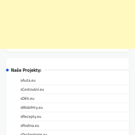
Naše Projekty:
sAuta.eu
sCestování.eu
sDěti.eu
sMobilHry.eu
sRecepty.eu
sRodina.eu
sTechnologie.eu