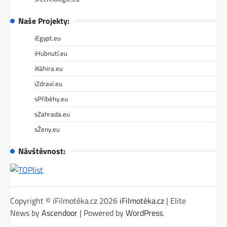
Naše Projekty:
iEgypt.eu
iHubnutí.eu
iKáhira.eu
iZdraví.eu
sPříběhy.eu
sZahrada.eu
sŽeny.eu
Návštěvnost:
Copyright © iFilmotéka.cz 2026
iFilmotéka.cz
| Elite
News by
Ascendoor
| Powered by
WordPress
.