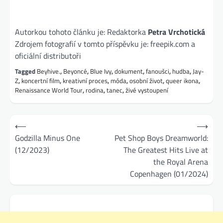
Autorkou tohoto článku je: Redaktorka
Petra Vrchotická
Zdrojem fotografií v tomto příspěvku je: freepik.com a
oficiální distributoři
Tagged
Beyhive.
,
Beyoncé
,
Blue Ivy
,
dokument
,
fanoušci
,
hudba
,
Jay-
Z
,
koncertní film
,
kreativní proces
,
móda
,
osobní život
,
queer ikona
,
Renaissance World Tour
,
rodina
,
tanec
,
živé vystoupení
Navigace
⟵
⟶
pro
Godzilla Minus One
Pet Shop Boys Dreamworld:
(12/2023)
The Greatest Hits Live at
příspěvek
the Royal Arena
Copenhagen (01/2024)