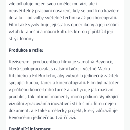
zde odhaluje nejen svou uměleckou vizi, ale i
neuvěřitelný pracovní nasazení, kdy se podílí na každém
detailu – od volby světelné techniky až po choreografii.
Film také vyzdvihuje její status queer ikony a její osobní
vztah k taneční a módní kultuře, kterou jí přiblížil její
strýc Johnny.
Produkce a režie:
Režisérem i producentkou filmu je samotná Beyoncé,
která spolupracovala s dalšími tvůrci, včetně Marka
Ritchieho a Ed Burkeho, aby vytvořila jedinečný zážitek
spojující hudbu, tanec a kinematografii. Film byl natočen
v průběhu koncertního turné a zachycuje jak masivní
produkci, tak intimní momenty mimo pódium. Vynikající
vizuální zpracování a inovativní střih činí z filmu nejen
dokument, ale také umělecký projekt, který zdůrazňuje
Beyoncéinu jedinečnou tvůrčí vizi.
Doplňující informace: