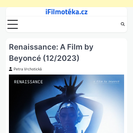
iFilmotéka.cz
Skip
to
content
Renaissance: A Film by
Beyoncé (12/2023)
Petra Vrchotická