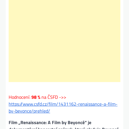
Hodnocení:
98 %
na ČSFD ->>
https://www.csfd.cz/film/1431162-renaissance-a-film-
by-beyonce/prehled/
Film „Renaissance: A Film by Beyoncé“ je