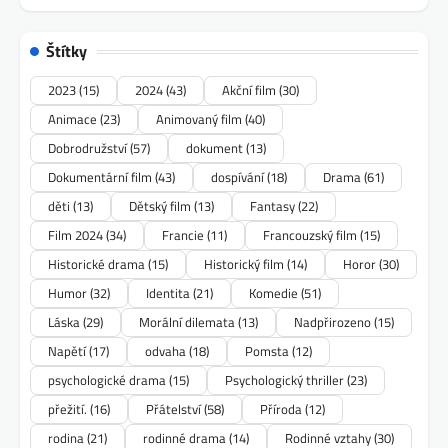
Štítky
2023
(15)
2024
(43)
Akční film
(30)
Animace
(23)
Animovaný film
(40)
Dobrodružství
(57)
dokument
(13)
Dokumentární film
(43)
dospívání
(18)
Drama
(61)
děti
(13)
Dětský film
(13)
Fantasy
(22)
Film 2024
(34)
Francie
(11)
Francouzský film
(15)
Historické drama
(15)
Historický film
(14)
Horor
(30)
Humor
(32)
Identita
(21)
Komedie
(51)
Láska
(29)
Morální dilemata
(13)
Nadpřirozeno
(15)
Napětí
(17)
odvaha
(18)
Pomsta
(12)
psychologické drama
(15)
Psychologický thriller
(23)
přežití.
(16)
Přátelství
(58)
Příroda
(12)
rodina
(21)
rodinné drama
(14)
Rodinné vztahy
(30)