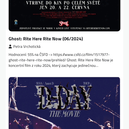
Ghost: Rite Here Rite Now (06/2024)
Petra Vrchotická
Hodnocení: 55% na ČSFD -> https://www.csfd.cz/film/1517977-
ghost-rite-here-rite-now/prehled/ Ghost: Rite Here Rite Now je
koncertní film z roku 2024, který zachycuje jedinečnou…