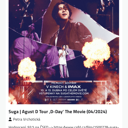
Suga | Agust D Tour ‚D-Day‘ The Movie (04/2024)
Petra Vrchotická
Hodnocení: 93 % na ČSFD -> https://www.csfd.cz/film/1500778-suga-