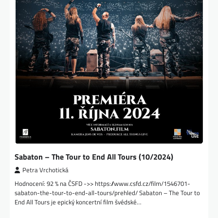
Sabaton – The Tour to End All Tours (10/2024)
Petra Vrchotická
Hodnocení: 92 % na ČSFD ->> https://www.csfd.cz/film/1546701-
sabaton-the-tour-to-end-all-tours/prehled/ Sabaton – The Tour to
End All Tours je epický koncertní film švédské…