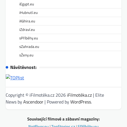
iEgypt.eu
iHubnutí.eu
iKáhira.eu
iZdraví.eu
sPříběhy.eu
sZahrada.eu
sŽeny.eu
Návštěvnost:
Copyright © iFilmotéka.cz 2026
iFilmotéka.cz
| Elite
News by
Ascendoor
| Powered by
WordPress
.
Související filmové a zábavní magazíny:
Netflixer.eu
|
TopStories.cz
|
SPříběhy.eu