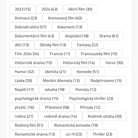
2023
(15)
2024
(43)
Akční film
(30)
Animace
(23)
Animovaný film
(40)
Dobrodružství
(57)
dokument
(13)
Dokumentární film
(43)
dospívání
(18)
Drama
(61)
děti
(13)
Dětský film
(13)
Fantasy
(22)
Film 2024
(34)
Francie
(11)
Francouzský film
(15)
Historické drama
(15)
Historický film
(14)
Horor
(30)
Humor
(32)
Identita
(21)
Komedie
(51)
Láska
(29)
Morální dilemata
(13)
Nadpřirozeno
(15)
Napětí
(17)
odvaha
(18)
Pomsta
(12)
psychologické drama
(15)
Psychologický thriller
(23)
přežití.
(16)
Přátelství
(58)
Příroda
(12)
rodina
(21)
rodinné drama
(14)
Rodinné vztahy
(30)
Rodinný film
(51)
Romantická komedie
(19)
Romantické drama
(13)
sci-fi
(23)
Thriller
(23)