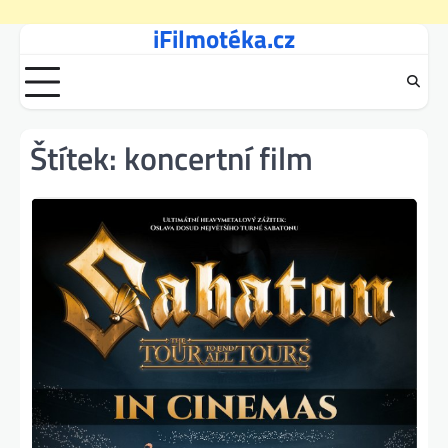
iFilmotéka.cz
Skip
to
content
Štítek:
koncertní film