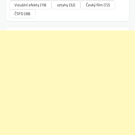
Vizuální efekty
(19)
vztahy
(32)
Český film
(72)
ČSFD
(38)