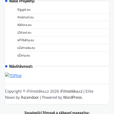
Naše Projekty:
iEgypt.eu
iHubnutí.eu
iKáhira.eu
iZdraví.eu
sPříběhy.eu
sZahrada.eu
sŽeny.eu
Návštěvnost:
Copyright © iFilmotéka.cz 2026
iFilmotéka.cz
| Elite
News by
Ascendoor
| Powered by
WordPress
.
Související filmové a zábavní magazíny: