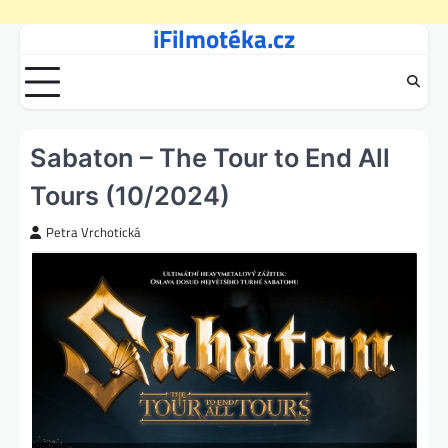
iFilmotéka.cz
Skip
to
content
Sabaton – The Tour to End All
Tours (10/2024)
Petra Vrchotická