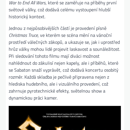
War to End All Wars
, které se zaměřuje na příběhy první
světové války, což dodává celému vystoupení hlubší
historický kontext​.
Jednou z nejpůsobivějších částí je provedení písně
Christmas Truce
, ve kterém se scéna mění na vánoční
prostředí válečných zákopů, a ukazuje se, jak i uprostřed
hrůz války mohou lidé projevit laskavost a sounáležitost.
Při sledování tohoto filmu mají diváci možnost
nahlédnout do zákulisí nejen kapely, ale i příběhů, které
se Sabaton snaží vyprávět, což dodává koncertu osobitý
rozměr. Každá skladba je pečlivě připravena nejen z
hlediska hudebního, ale i vizuálního provedení, což
zahrnuje pyrotechnické efekty, světelnou show a
dynamickou práci kamer​.