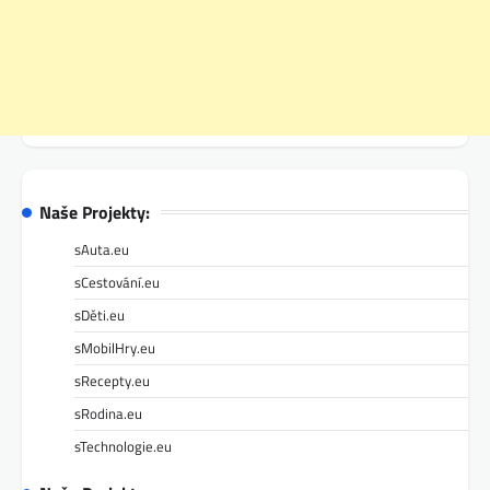
Naše Projekty:
sAuta.eu
sCestování.eu
sDěti.eu
sMobilHry.eu
sRecepty.eu
sRodina.eu
sTechnologie.eu