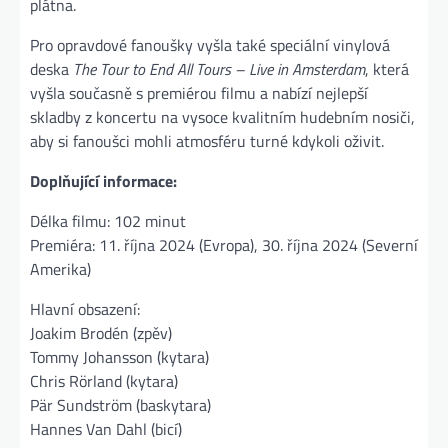
plátna.
Pro opravdové fanoušky vyšla také speciální vinylová
deska
The Tour to End All Tours – Live in Amsterdam
, která
vyšla současně s premiérou filmu a nabízí nejlepší
skladby z koncertu na vysoce kvalitním hudebním nosiči,
aby si fanoušci mohli atmosféru turné kdykoli oživit​.
Doplňující informace:
Délka filmu: 102 minut
Premiéra: 11. října 2024 (Evropa), 30. října 2024 (Severní
Amerika)
Hlavní obsazení:
Joakim Brodén (zpěv)
Tommy Johansson (kytara)
Chris Rörland (kytara)
Pär Sundström (baskytara)
Hannes Van Dahl (bicí)