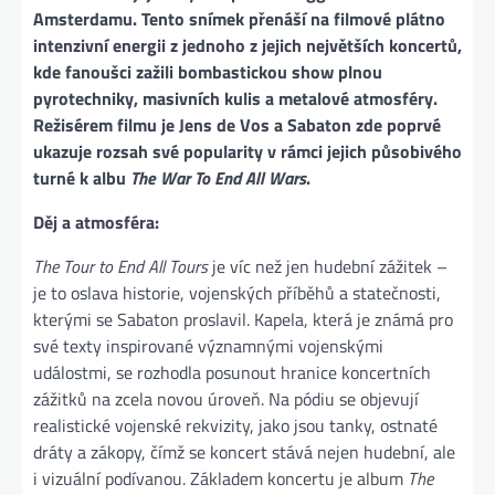
Amsterdamu. Tento snímek přenáší na filmové plátno
intenzivní energii z jednoho z jejich největších koncertů,
kde fanoušci zažili bombastickou show plnou
pyrotechniky, masivních kulis a metalové atmosféry.
Režisérem filmu je Jens de Vos a Sabaton zde poprvé
ukazuje rozsah své popularity v rámci jejich působivého
turné k albu
The War To End All Wars
.
Děj a atmosféra:
The Tour to End All Tours
je víc než jen hudební zážitek –
je to oslava historie, vojenských příběhů a statečnosti,
kterými se Sabaton proslavil. Kapela, která je známá pro
své texty inspirované významnými vojenskými
událostmi, se rozhodla posunout hranice koncertních
zážitků na zcela novou úroveň. Na pódiu se objevují
realistické vojenské rekvizity, jako jsou tanky, ostnaté
dráty a zákopy, čímž se koncert stává nejen hudební, ale
i vizuální podívanou. Základem koncertu je album
The