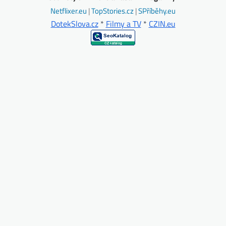
Netflixer.eu
|
TopStories.cz
|
SPříběhy.eu
DotekSlova.cz
*
Filmy a TV
*
CZIN.eu