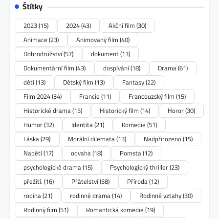
Štítky
2023
(15)
2024
(43)
Akční film
(30)
Animace
(23)
Animovaný film
(40)
Dobrodružství
(57)
dokument
(13)
Dokumentární film
(43)
dospívání
(18)
Drama
(61)
děti
(13)
Dětský film
(13)
Fantasy
(22)
Film 2024
(34)
Francie
(11)
Francouzský film
(15)
Historické drama
(15)
Historický film
(14)
Horor
(30)
Humor
(32)
Identita
(21)
Komedie
(51)
Láska
(29)
Morální dilemata
(13)
Nadpřirozeno
(15)
Napětí
(17)
odvaha
(18)
Pomsta
(12)
psychologické drama
(15)
Psychologický thriller
(23)
přežití.
(16)
Přátelství
(58)
Příroda
(12)
rodina
(21)
rodinné drama
(14)
Rodinné vztahy
(30)
Rodinný film
(51)
Romantická komedie
(19)