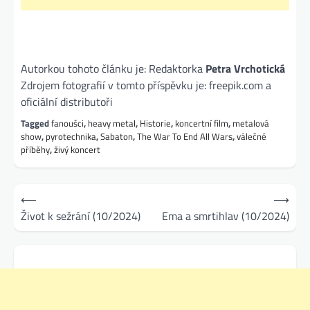
Autorkou tohoto článku je: Redaktorka
Petra Vrchotická
Zdrojem fotografií v tomto příspěvku je: freepik.com a
oficiální distributoři
Tagged
fanoušci
,
heavy metal
,
Historie
,
koncertní film
,
metalová
show
,
pyrotechnika
,
Sabaton
,
The War To End All Wars
,
válečné
příběhy
,
živý koncert
Navigace
⟵
⟶
pro
Život k sežrání (10/2024)
Ema a smrtihlav (10/2024)
příspěvek