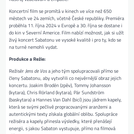
Koncertní film se promítá v kinech ve více než 650
městech ve 24 zemích, včetně České republiky. Premiéra
proběhla 11. října 2024 v Evropě a 30. října se dostane i
do kin v Severní Americe. Film nabízí možnost, jak si užít
živý koncert Sabatonu ve vysoké kvalitě i pro ty, kdo se
na turné nemohli vydat​.
Produkce a Režie:
Režisér
Jens de Vos
a jeho tým spolupracovali přímo se
členy Sabatonu, aby vytvořili co nejvěrnější obraz jejich
koncertu. Joakim Brodén (zpěv), Tommy Johansson
(kytara), Chris Rörland (kytara), Pär Sundström
(baskytara) a Hannes Van Dahl (bicí) jsou jádrem kapely,
která se svými pečlivě propracovanými aranžemi a
autentickými texty získala globální oblibu. Spolupráce
režiséra a kapely přinesla výsledky, které přenášejí
energii, s jakou Sabaton vystupuje, přímo na filmová