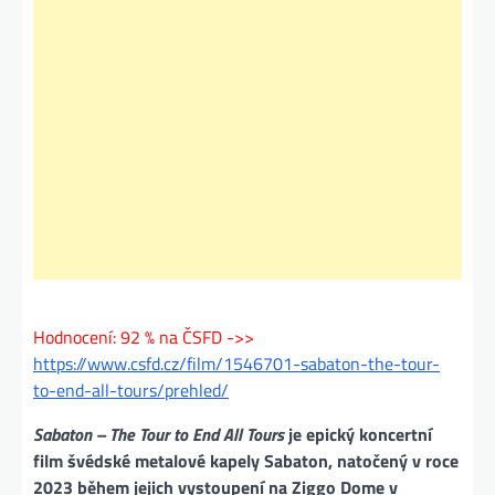
Hodnocení: 92 % na ČSFD ->>
https://www.csfd.cz/film/1546701-sabaton-the-tour-
to-end-all-tours/prehled/
Sabaton – The Tour to End All Tours
je epický koncertní
film švédské metalové kapely Sabaton, natočený v roce
2023 během jejich vystoupení na Ziggo Dome v