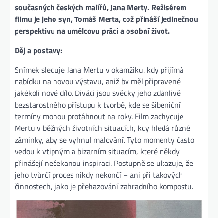
současných českých malířů, Jana Merty. Režisérem
filmu je jeho syn, Tomáš Merta, což přináší jedinečnou
perspektivu na umělcovu práci a osobní život.
Děj a postavy:
Snímek sleduje Jana Mertu v okamžiku, kdy přijímá
nabídku na novou výstavu, aniž by měl připravené
jakékoli nové dílo. Diváci jsou svědky jeho zdánlivě
bezstarostného přístupu k tvorbě, kde se šibeniční
termíny mohou protáhnout na roky. Film zachycuje
Mertu v běžných životních situacích, kdy hledá různé
záminky, aby se vyhnul malování. Tyto momenty často
vedou k vtipným a bizarním situacím, které někdy
přinášejí nečekanou inspiraci. Postupně se ukazuje, že
jeho tvůrčí proces nikdy nekončí – ani při takových
činnostech, jako je přehazování zahradního kompostu.