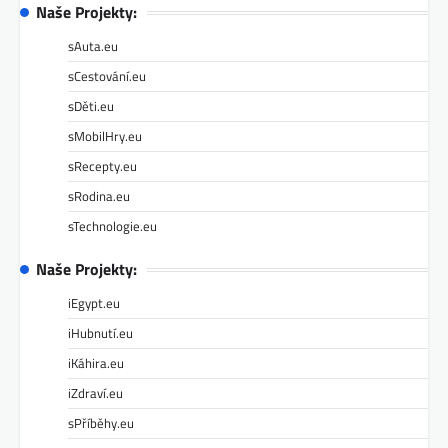
Naše Projekty:
sAuta.eu
sCestování.eu
sDěti.eu
sMobilHry.eu
sRecepty.eu
sRodina.eu
sTechnologie.eu
Naše Projekty:
iEgypt.eu
iHubnutí.eu
iKáhira.eu
iZdraví.eu
sPříběhy.eu