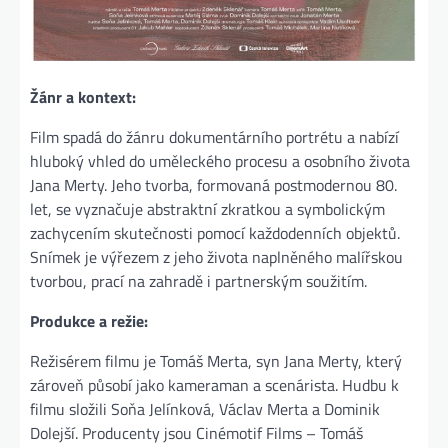
Žánr a kontext:
Film spadá do žánru dokumentárního portrétu a nabízí
hluboký vhled do uměleckého procesu a osobního života
Jana Merty. Jeho tvorba, formovaná postmodernou 80.
let, se vyznačuje abstraktní zkratkou a symbolickým
zachycením skutečnosti pomocí každodenních objektů.
Snímek je výřezem z jeho života naplněného malířskou
tvorbou, prací na zahradě i partnerským soužitím.
Produkce a režie:
Režisérem filmu je Tomáš Merta, syn Jana Merty, který
zároveň působí jako kameraman a scenárista. Hudbu k
filmu složili Soňa Jelínková, Václav Merta a Dominik
Dolejší. Producenty jsou Cinémotif Films – Tomáš