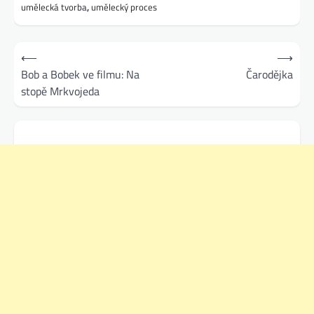
umělecká tvorba
,
umělecký proces
Navigace
⟵
⟶
pro
Bob a Bobek ve filmu: Na
Čarodějka
stopě Mrkvojeda
příspěvek