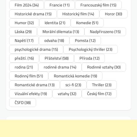
Film 2024
(34)
Francie
(11)
Francouzský film
(15)
Historické drama
(15)
Historický film
(14)
Horor
(30)
Humor
(32)
Identita
(21)
Komedie
(51)
Láska
(29)
Morální dilemata
(13)
Nadpřirozeno
(15)
Napětí
(17)
odvaha
(18)
Pomsta
(12)
psychologické drama
(15)
Psychologický thriller
(23)
přežití.
(16)
Přátelství
(58)
Příroda
(12)
rodina
(21)
rodinné drama
(14)
Rodinné vztahy
(30)
Rodinný film
(51)
Romantická komedie
(19)
Romantické drama
(13)
sci-fi
(23)
Thriller
(23)
Vizuální efekty
(19)
vztahy
(32)
Český film
(72)
ČSFD
(38)