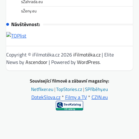
sZahrada.eu
sŽeny.eu
Návštěvnost:
Copyright © iFilmotéka.cz 2026
iFilmotéka.cz
| Elite
News by
Ascendoor
| Powered by
WordPress
.
Související filmové a zábavní magazíny:
Netflixer.eu
|
TopStories.cz
|
SPříběhy.eu
DotekSlova.cz
*
Filmy a TV
*
CZIN.eu