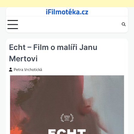
iFilmotéka.cz
Skip
to
content
Echt – Film o malíři Janu
Mertovi
Petra Vrchotická