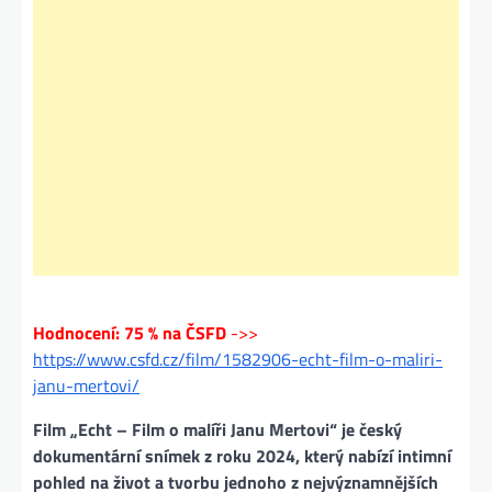
Hodnocení: 75 % na ČSFD
->>
https://www.csfd.cz/film/1582906-echt-film-o-maliri-
janu-mertovi/
Film „Echt – Film o malíři Janu Mertovi“ je český
dokumentární snímek z roku 2024, který nabízí intimní
pohled na život a tvorbu jednoho z nejvýznamnějších