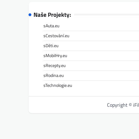
Naše Projekty:
sAuta.eu
sCestování.eu
sDěti.eu
sMobilHry.eu
sRecepty.eu
sRodina.eu
sTechnologie.eu
Copyright © iF