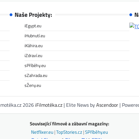
Naše Projekty:
N
iEgypt.eu
iHubnutí.eu
iKáhira.eu
iZdraví.eu
sPříběhy.eu
sZahrada.eu
sŽeny.eu
ilmotéka.cz 2026
iFilmotéka.cz
| Elite News by
Ascendoor
| Powere
Související filmové a zábavní magazíny:
Netflixer.eu
|
TopStories.cz
|
SPříběhy.eu