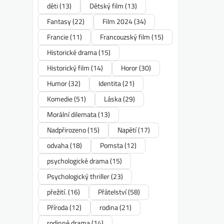
děti
(13)
Dětský film
(13)
Fantasy
(22)
Film 2024
(34)
Francie
(11)
Francouzský film
(15)
Historické drama
(15)
Historický film
(14)
Horor
(30)
Humor
(32)
Identita
(21)
Komedie
(51)
Láska
(29)
Morální dilemata
(13)
Nadpřirozeno
(15)
Napětí
(17)
odvaha
(18)
Pomsta
(12)
psychologické drama
(15)
Psychologický thriller
(23)
přežití.
(16)
Přátelství
(58)
Příroda
(12)
rodina
(21)
rodinné drama
(14)