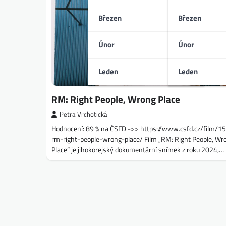
Březen
Březen
Únor
Únor
Leden
Leden
RM: Right People, Wrong Place
Petra Vrchotická
Hodnocení: 89 % na ČSFD ->> https://www.csfd.cz/film/
rm-right-people-wrong-place/ Film „RM: Right People, Wr
Place“ je jihokorejský dokumentární snímek z roku 2024,…