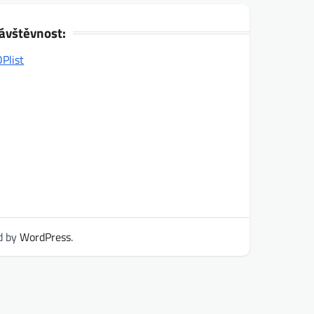
ávštěvnost:
d by
WordPress
.