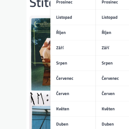
Štítek:
umělecký 
Prosinec
Prosinec
Listopad
Listopad
Říjen
Říjen
Září
Září
Srpen
Srpen
Červenec
Červenec
Červen
Červen
Květen
Květen
Duben
Duben