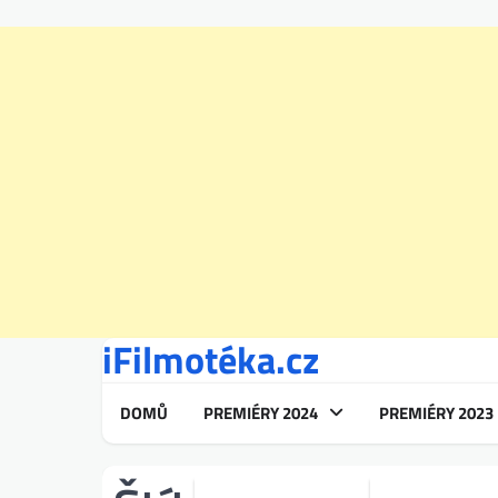
iFilmotéka.cz
Skip
to
content
DOMŮ
PREMIÉRY 2024
PREMIÉRY 2023