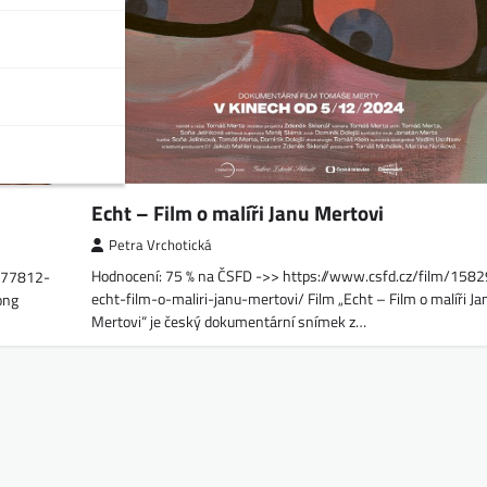
Echt – Film o malíři Janu Mertovi
Petra Vrchotická
Hodnocení: 75 % na ČSFD ->> https://www.csfd.cz/film/158
1577812-
echt-film-o-maliri-janu-mertovi/ Film „Echt – Film o malíři Ja
ong
Mertovi“ je český dokumentární snímek z…