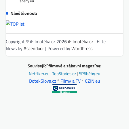
sŽeny.eu
Návštěvnost:
Copyright © iFilmotéka.cz 2026
iFilmotéka.cz
| Elite
News by
Ascendoor
| Powered by
WordPress
.
Související filmové a zábavní magazíny:
Netflixer.eu
|
TopStories.cz
|
SPříběhy.eu
DotekSlova.cz
*
Filmy a TV
*
CZIN.eu