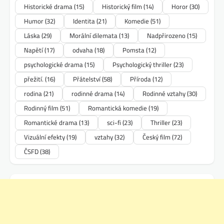
Historické drama
(15)
Historický film
(14)
Horor
(30)
Humor
(32)
Identita
(21)
Komedie
(51)
Láska
(29)
Morální dilemata
(13)
Nadpřirozeno
(15)
Napětí
(17)
odvaha
(18)
Pomsta
(12)
psychologické drama
(15)
Psychologický thriller
(23)
přežití.
(16)
Přátelství
(58)
Příroda
(12)
rodina
(21)
rodinné drama
(14)
Rodinné vztahy
(30)
Rodinný film
(51)
Romantická komedie
(19)
Romantické drama
(13)
sci-fi
(23)
Thriller
(23)
Vizuální efekty
(19)
vztahy
(32)
Český film
(72)
ČSFD
(38)