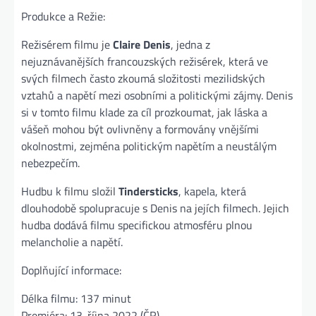
Produkce a Režie:
Režisérem filmu je
Claire Denis
, jedna z
nejuznávanějších francouzských režisérek, která ve
svých filmech často zkoumá složitosti mezilidských
vztahů a napětí mezi osobními a politickými zájmy. Denis
si v tomto filmu klade za cíl prozkoumat, jak láska a
vášeň mohou být ovlivněny a formovány vnějšími
okolnostmi, zejména politickým napětím a neustálým
nebezpečím.
Hudbu k filmu složil
Tindersticks
, kapela, která
dlouhodobě spolupracuje s Denis na jejích filmech. Jejich
hudba dodává filmu specifickou atmosféru plnou
melancholie a napětí.
Doplňující informace:
Délka filmu: 137 minut
Premiéra: 13. října 2022 (ČR)