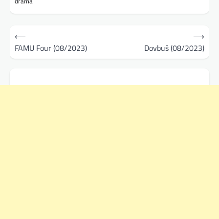
drama
Navigace
⟵
⟶
pro
FAMU Four (08/2023)
Dovbuš (08/2023)
příspěvek