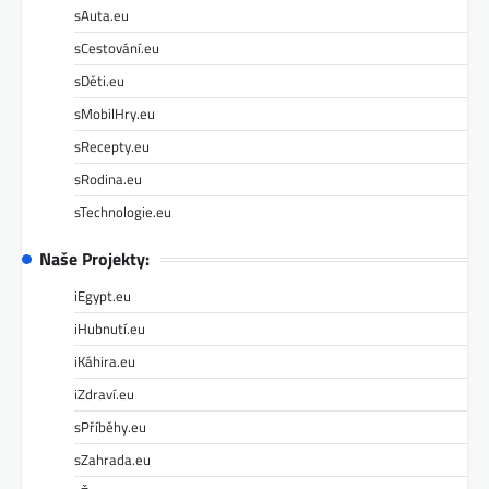
sAuta.eu
sCestování.eu
sDěti.eu
sMobilHry.eu
sRecepty.eu
sRodina.eu
sTechnologie.eu
Naše Projekty:
iEgypt.eu
iHubnutí.eu
iKáhira.eu
iZdraví.eu
sPříběhy.eu
sZahrada.eu