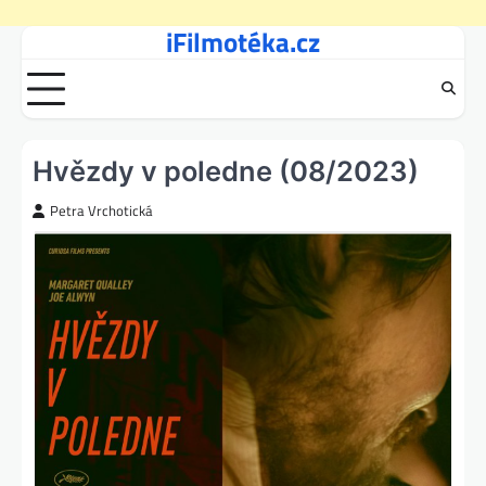
iFilmotéka.cz
Skip
to
content
Hvězdy v poledne (08/2023)
Petra Vrchotická