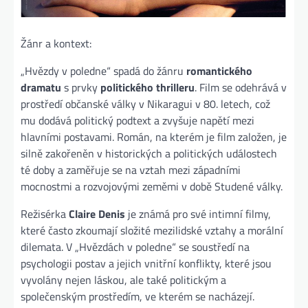
Žánr a kontext:
„Hvězdy v poledne“ spadá do žánru
romantického
dramatu
s prvky
politického thrilleru
. Film se odehrává v
prostředí občanské války v Nikaragui v 80. letech, což
mu dodává politický podtext a zvyšuje napětí mezi
hlavními postavami. Román, na kterém je film založen, je
silně zakořeněn v historických a politických událostech
té doby a zaměřuje se na vztah mezi západními
mocnostmi a rozvojovými zeměmi v době Studené války.
Režisérka
Claire Denis
je známá pro své intimní filmy,
které často zkoumají složité mezilidské vztahy a morální
dilemata. V „Hvězdách v poledne“ se soustředí na
psychologii postav a jejich vnitřní konflikty, které jsou
vyvolány nejen láskou, ale také politickým a
společenským prostředím, ve kterém se nacházejí.