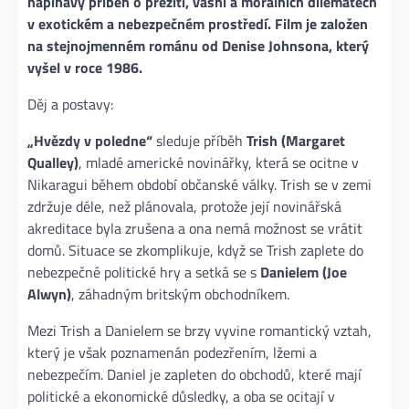
napínavý příběh o přežití, vášni a morálních dilematech
v exotickém a nebezpečném prostředí. Film je založen
na stejnojmenném románu od Denise Johnsona, který
vyšel v roce 1986.
Děj a postavy:
„Hvězdy v poledne“
sleduje příběh
Trish (Margaret
Qualley)
, mladé americké novinářky, která se ocitne v
Nikaragui během období občanské války. Trish se v zemi
zdržuje déle, než plánovala, protože její novinářská
akreditace byla zrušena a ona nemá možnost se vrátit
domů. Situace se zkomplikuje, když se Trish zaplete do
nebezpečné politické hry a setká se s
Danielem (Joe
Alwyn)
, záhadným britským obchodníkem.
Mezi Trish a Danielem se brzy vyvine romantický vztah,
který je však poznamenán podezřením, lžemi a
nebezpečím. Daniel je zapleten do obchodů, které mají
politické a ekonomické důsledky, a oba se ocitají v