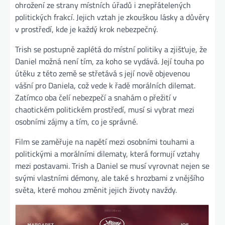
ohrožení ze strany místních úřadů i znepřátelených
politických frakcí. Jejich vztah je zkouškou lásky a důvěry
v prostředí, kde je každý krok nebezpečný.
Trish se postupně zaplétá do místní politiky a zjišťuje, že
Daniel možná není tím, za koho se vydává. Její touha po
útěku z této země se střetává s její nově objevenou
vášní pro Daniela, což vede k řadě morálních dilemat.
Zatímco oba čelí nebezpečí a snahám o přežití v
chaotickém politickém prostředí, musí si vybrat mezi
osobními zájmy a tím, co je správné.
Film se zaměřuje na napětí mezi osobními touhami a
politickými a morálními dilematy, která formují vztahy
mezi postavami. Trish a Daniel se musí vyrovnat nejen se
svými vlastními démony, ale také s hrozbami z vnějšího
světa, které mohou změnit jejich životy navždy.