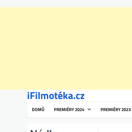
iFilmotéka.cz
Skip
to
content
DOMŮ
PREMIÉRY 2024
PREMIÉRY 2023