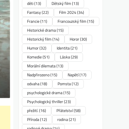
děti
(13)
Dětský film
(13)
Fantasy
(22)
Film 2024
(34)
Francie
(11)
Francouzský film
(15)
Historické drama
(15)
Historický film
(14)
Horor
(30)
Humor
(32)
Identita
(21)
Komedie
(51)
Láska
(29)
Morální dilemata
(13)
Nadpřirozeno
(15)
Napětí
(17)
odvaha
(18)
Pomsta
(12)
psychologické drama
(15)
Psychologický thriller
(23)
přežití.
(16)
Přátelství
(58)
Příroda
(12)
rodina
(21)
rodinné drama
(14)