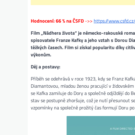
Hodnocení: 66 % na ČSFD
->>
https://www.csfd.c
Film „Nádhera života“ je německo-rakouské roman
spisovatele Franze Kafky a jeho vztah s Dorou Di
těžkých časech. Film si získal popularitu díky ci
výkonům.
Děj a postavy:
Příběh se odehrává v roce 1923, kdy se Franz Kafk
Diamantovou, mladou ženou pracující v židovské
se Kafka zamiluje do Dory a společně odjíždějí do B
stav se postupně zhoršuje, což je nutí přesunout se
vzpomínky na společně prožitý čas formují Doru po 