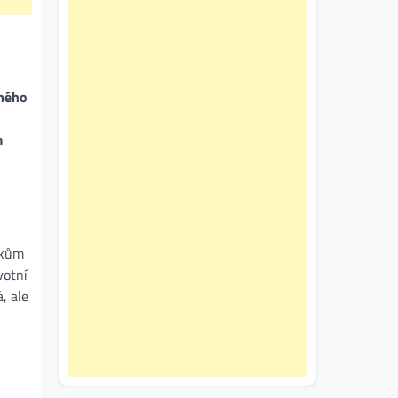
vného
m
zkům
votní
, ale