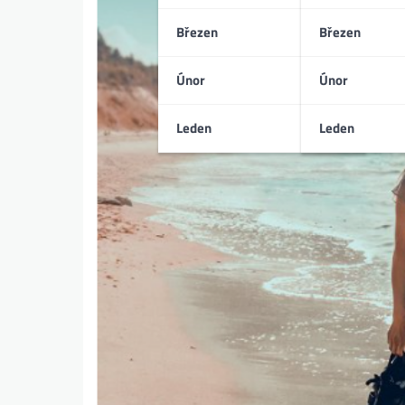
Březen
Březen
Únor
Únor
Leden
Leden