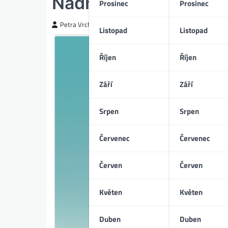
Nádhera života
Prosinec
Prosinec
Petra Vrchotická
Listopad
Listopad
Říjen
Říjen
Září
Září
Srpen
Srpen
Červenec
Červenec
Červen
Červen
Květen
Květen
Duben
Duben