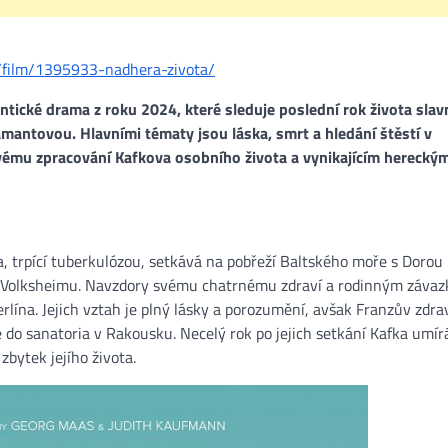
z/film/1395933-nadhera-zivota/
tické drama z roku 2024, které sleduje poslední rok života sla
amantovou. Hlavními tématy jsou láska, smrt a hledání štěstí v
tlivému zpracování Kafkova osobního života a vynikajícím herecký
a, trpící tuberkulózou, setkává na pobřeží Baltského moře s Dorou
m Volksheimu. Navzdory svému chatrnému zdraví a rodinným záva
erlína. Jejich vztah je plný lásky a porozumění, avšak Franzův zdra
 do sanatoria v Rakousku. Necelý rok po jejich setkání Kafka umírá
zbytek jejího života.