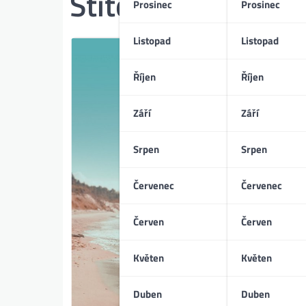
Štítek:
Dora Diam
Prosinec
Prosinec
Listopad
Listopad
Říjen
Říjen
Září
Září
Srpen
Srpen
Červenec
Červenec
Červen
Červen
Květen
Květen
Duben
Duben