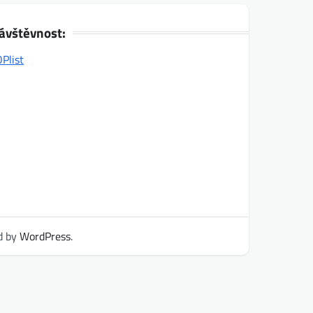
ávštěvnost:
d by
WordPress
.