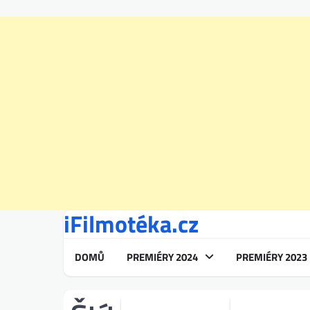
iFilmotéka.cz
Skip
to
content
DOMŮ
PREMIÉRY 2024
PREMIÉRY 2023