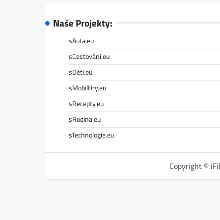
Naše Projekty:
sAuta.eu
sCestování.eu
sDěti.eu
sMobilHry.eu
sRecepty.eu
sRodina.eu
sTechnologie.eu
Copyright © iF