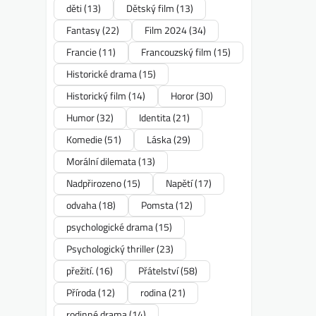
děti
(13)
Dětský film
(13)
Fantasy
(22)
Film 2024
(34)
Francie
(11)
Francouzský film
(15)
Historické drama
(15)
Historický film
(14)
Horor
(30)
Humor
(32)
Identita
(21)
Komedie
(51)
Láska
(29)
Morální dilemata
(13)
Nadpřirozeno
(15)
Napětí
(17)
odvaha
(18)
Pomsta
(12)
psychologické drama
(15)
Psychologický thriller
(23)
přežití.
(16)
Přátelství
(58)
Příroda
(12)
rodina
(21)
rodinné drama
(14)