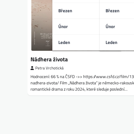
Březen
Březen
Únor
Únor
Leden
Leden
Nádhera života
Petra Vrchotická
Hodnocení: 66 % na ČSFD ->> https://www.csfd.cz/film/
nadhera-zivota/ Film „Nádhera života“ je německo-rakous
romantické drama z roku 2024, které sleduje poslední…