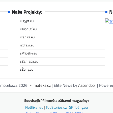
Naše Projekty:
N
iEgypt.eu
iHubnutí.eu
iKáhira.eu
iZdraví.eu
sPříběhy.eu
sZahrada.eu
sŽeny.eu
ilmotéka.cz 2026
iFilmotéka.cz
| Elite News by
Ascendoor
| Powere
Související filmové a zábavní magazíny:
Netflixer.eu
|
TopStories.cz
|
SPříběhy.eu