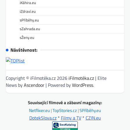
iKáhira.eu
iZdraví.eu
sPříběhy.eu
sZahrada.eu
sŽeny.eu
Návštěvnost:
Copyright © iFilmotéka.cz 2026
iFilmotéka.cz
| Elite
News by
Ascendoor
| Powered by
WordPress
.
Související filmové a zábavní magazíny:
Netflixer.eu
|
TopStories.cz
|
SPříběhy.eu
DotekSlova.cz
*
Filmy a TV
*
CZIN.eu