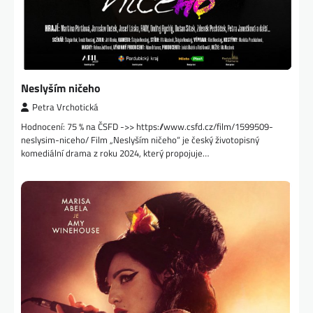
Neslyším ničeho
Petra Vrchotická
Hodnocení: 75 % na ČSFD ->> https://www.csfd.cz/film/1599509-
neslysim-niceho/ Film „Neslyším ničeho“ je český životopisný
komediální drama z roku 2024, který propojuje…