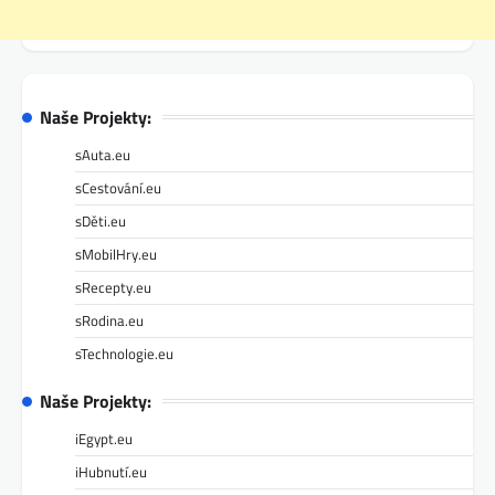
Naše Projekty:
sAuta.eu
sCestování.eu
sDěti.eu
sMobilHry.eu
sRecepty.eu
sRodina.eu
sTechnologie.eu
Naše Projekty:
iEgypt.eu
iHubnutí.eu