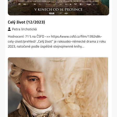
Celý život (12/2023)
Petra Vrchotická
Hodnocení: 71 % na ČSFD ->> https://www.csfd.cz/film/1392484-
cely-zivot/prehled/ „Celý život“ je rakousko-německé drama z roku
2023, natočené podle úspěšné stejnojmenné knihy…