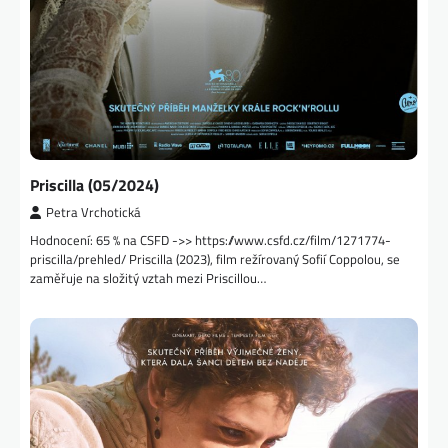
Priscilla (05/2024)
Petra Vrchotická
Hodnocení: 65 % na CSFD ->> https://www.csfd.cz/film/1271774-
priscilla/prehled/ Priscilla (2023), film režírovaný Sofií Coppolou, se
zaměřuje na složitý vztah mezi Priscillou…