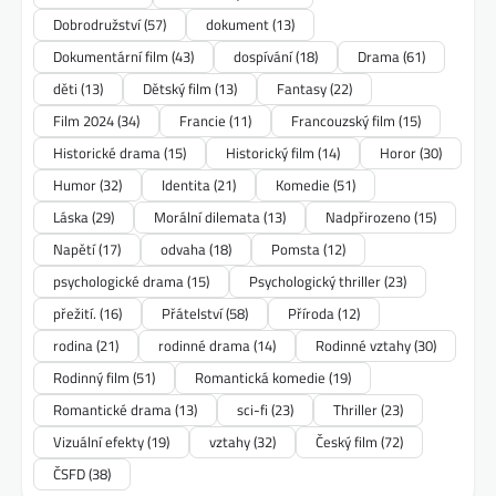
Dobrodružství
(57)
dokument
(13)
Dokumentární film
(43)
dospívání
(18)
Drama
(61)
děti
(13)
Dětský film
(13)
Fantasy
(22)
Film 2024
(34)
Francie
(11)
Francouzský film
(15)
Historické drama
(15)
Historický film
(14)
Horor
(30)
Humor
(32)
Identita
(21)
Komedie
(51)
Láska
(29)
Morální dilemata
(13)
Nadpřirozeno
(15)
Napětí
(17)
odvaha
(18)
Pomsta
(12)
psychologické drama
(15)
Psychologický thriller
(23)
přežití.
(16)
Přátelství
(58)
Příroda
(12)
rodina
(21)
rodinné drama
(14)
Rodinné vztahy
(30)
Rodinný film
(51)
Romantická komedie
(19)
Romantické drama
(13)
sci-fi
(23)
Thriller
(23)
Vizuální efekty
(19)
vztahy
(32)
Český film
(72)
ČSFD
(38)