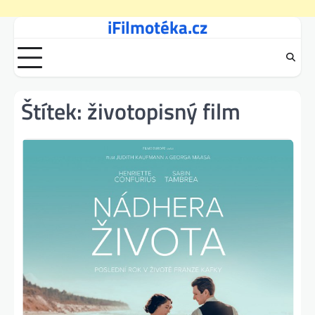
iFilmotéka.cz
Skip
to
content
Štítek:
životopisný film