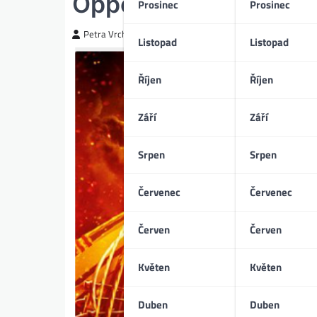
Oppenheimer (07/20
Prosinec
Prosinec
Petra Vrchotická
Listopad
Listopad
Říjen
Říjen
Září
Září
Srpen
Srpen
Červenec
Červenec
Červen
Červen
Květen
Květen
Duben
Duben