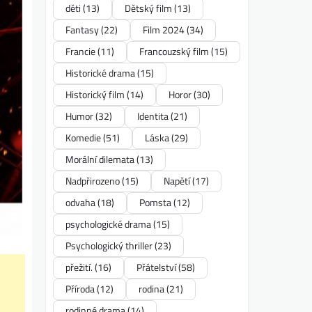
děti
(13)
Dětský film
(13)
Fantasy
(22)
Film 2024
(34)
Francie
(11)
Francouzský film
(15)
Historické drama
(15)
Historický film
(14)
Horor
(30)
Humor
(32)
Identita
(21)
Komedie
(51)
Láska
(29)
Morální dilemata
(13)
Nadpřirozeno
(15)
Napětí
(17)
odvaha
(18)
Pomsta
(12)
psychologické drama
(15)
Psychologický thriller
(23)
přežití.
(16)
Přátelství
(58)
Příroda
(12)
rodina
(21)
rodinné drama
(14)