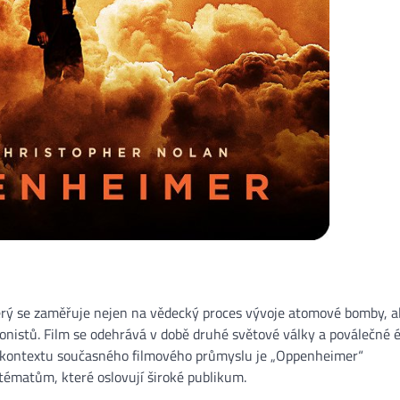
terý se zaměřuje nejen na vědecký proces vývoje atomové bomby, a
gonistů. Film se odehrává v době druhé světové války a poválečné é
 V kontextu současného filmového průmyslu je „Oppenheimer“
tématům, které oslovují široké publikum.