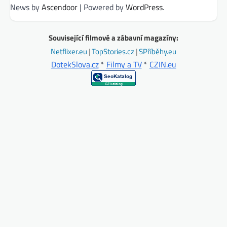
News by
Ascendoor
| Powered by
WordPress
.
Související filmové a zábavní magazíny:
Netflixer.eu
|
TopStories.cz
|
SPříběhy.eu
DotekSlova.cz
*
Filmy a TV
*
CZIN.eu