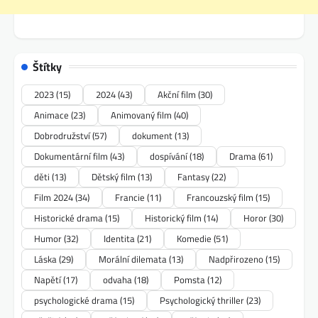
Štítky
2023
(15)
2024
(43)
Akční film
(30)
Animace
(23)
Animovaný film
(40)
Dobrodružství
(57)
dokument
(13)
Dokumentární film
(43)
dospívání
(18)
Drama
(61)
děti
(13)
Dětský film
(13)
Fantasy
(22)
Film 2024
(34)
Francie
(11)
Francouzský film
(15)
Historické drama
(15)
Historický film
(14)
Horor
(30)
Humor
(32)
Identita
(21)
Komedie
(51)
Láska
(29)
Morální dilemata
(13)
Nadpřirozeno
(15)
Napětí
(17)
odvaha
(18)
Pomsta
(12)
psychologické drama
(15)
Psychologický thriller
(23)