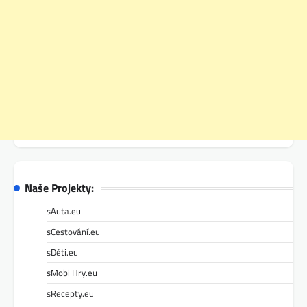
Naše Projekty:
sAuta.eu
sCestování.eu
sDěti.eu
sMobilHry.eu
sRecepty.eu