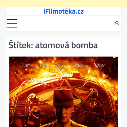
iFilmotéka.cz
Skip
to
content
Štítek:
atomová bomba