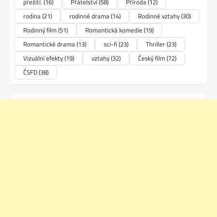
přežití.
(16)
Přátelství
(58)
Příroda
(12)
rodina
(21)
rodinné drama
(14)
Rodinné vztahy
(30)
Rodinný film
(51)
Romantická komedie
(19)
Romantické drama
(13)
sci-fi
(23)
Thriller
(23)
Vizuální efekty
(19)
vztahy
(32)
Český film
(72)
ČSFD
(38)