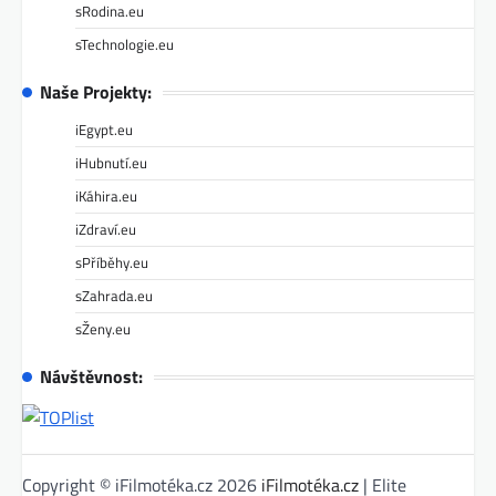
sRodina.eu
sTechnologie.eu
Naše Projekty:
iEgypt.eu
iHubnutí.eu
iKáhira.eu
iZdraví.eu
sPříběhy.eu
sZahrada.eu
sŽeny.eu
Návštěvnost:
Copyright © iFilmotéka.cz 2026
iFilmotéka.cz
| Elite