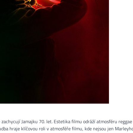
ě zachycují Jamajku 70. let. Estetika filmu odráží atmosféru reggae
dba hraje klíčovou roli v atmosféře filmu, kde nejsou jen Marleyh