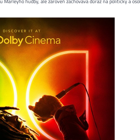
u Marleyho hudby, ale zároveň zachovává důraz na politický a oso