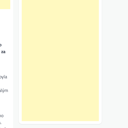
o
 za
byla
tálým
ho
.