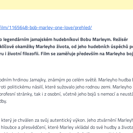
/film/1165648-bob-marley-one-love/prehled/
 o legendárním jamajském hudebníkovi Bobu Marleym. Režisér
 klíčové okamžiky Marleyho života, od jeho hudebních úspěchů p
éru i životní filozofii. Film se zaměřuje především na Marleyho boj
národním hrdinou Jamajky, známým po celém světě. Marleyho hudba 
 proti politickému násilí, které sužovalo jeho rodnou zemi. Marleyho
profesní stránky, tak i z osobní, včetně jeho bojů s nemocí a neus
by​.
, který je chválen za svůj autentický výkon. Jeho ztvárnění Marley
 hloubce a přesvědčení, které Marley vkládal do své hudby a života