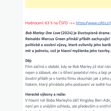
Hodnocení: 63 % na ČSFD ->>
https://www.csfd.cz
Bob Marley: One Love
(2024) je životopisné drama
Reinaldo Marcus Green přináší příběh zachycující
politické a osobní výzvy, které ovlivnily jeho kari
mír a jednotu, což je hlavní myšlenka jeho tvorby.
Děj:
Film začíná v období, kdy se Bob Marley již stal 
nejen o zábavě, ale i o šíření poselství míru a boji
životní příběh je v tomto filmu zkoumán jak z jeho 
tlakem, který přinášelo jeho postavení ve světě hud
Herecké výkony a režie:
V hlavní roli Boba Marleyho září Kingsley Ben-Adir
není jen o vnějším vzhledu, ale především o vnitřní