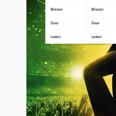
Březen
Březen
Únor
Únor
Leden
Leden