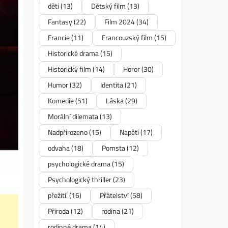
děti
(13)
Dětský film
(13)
Fantasy
(22)
Film 2024
(34)
Francie
(11)
Francouzský film
(15)
Historické drama
(15)
Historický film
(14)
Horor
(30)
Humor
(32)
Identita
(21)
Komedie
(51)
Láska
(29)
Morální dilemata
(13)
Nadpřirozeno
(15)
Napětí
(17)
odvaha
(18)
Pomsta
(12)
psychologické drama
(15)
Psychologický thriller
(23)
přežití.
(16)
Přátelství
(58)
Příroda
(12)
rodina
(21)
rodinné drama
(14)