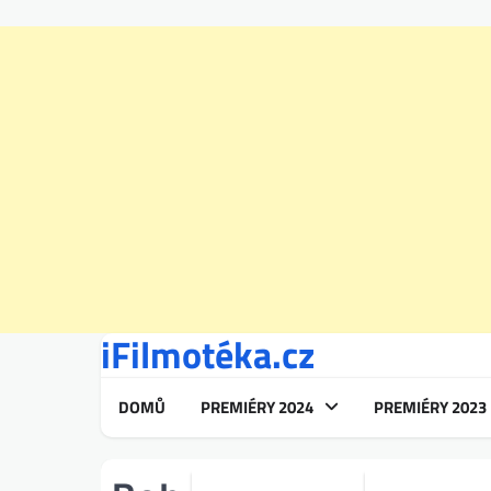
iFilmotéka.cz
Skip
to
content
DOMŮ
PREMIÉRY 2024
PREMIÉRY 2023