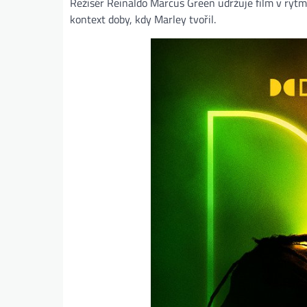
Režisér Reinaldo Marcus Green udržuje film v rytm
kontext doby, kdy Marley tvořil​.