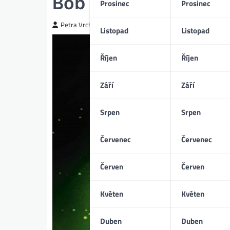
Bob Marley: One Lov
Prosinec
Prosinec
Petra Vrchotická
Listopad
Listopad
Říjen
Říjen
Září
Září
Srpen
Srpen
Červenec
Červenec
Červen
Červen
Květen
Květen
Duben
Duben