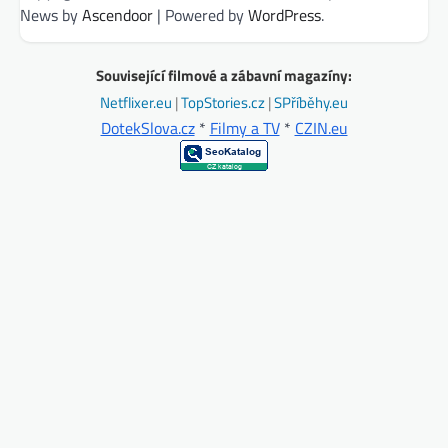
News by
Ascendoor
| Powered by
WordPress
.
Související filmové a zábavní magazíny:
Netflixer.eu
|
TopStories.cz
|
SPříběhy.eu
DotekSlova.cz
*
Filmy a TV
*
CZIN.eu