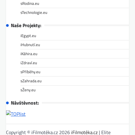
sRodina.eu
sTechnologie.eu
Naše Projekty:
iEgypt.eu
iHubnutí.eu
iKáhira.eu
iZdraví.eu
sPříběhy.eu
sZahrada.eu
sŽeny.eu
Návštěvnost:
Copyright © iFilmotéka.cz 2026
iFilmotéka.cz
| Elite