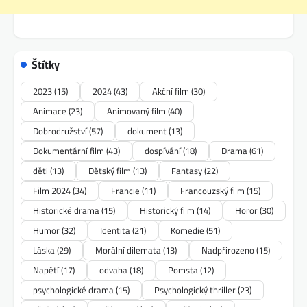
Štítky
2023
(15)
2024
(43)
Akční film
(30)
Animace
(23)
Animovaný film
(40)
Dobrodružství
(57)
dokument
(13)
Dokumentární film
(43)
dospívání
(18)
Drama
(61)
děti
(13)
Dětský film
(13)
Fantasy
(22)
Film 2024
(34)
Francie
(11)
Francouzský film
(15)
Historické drama
(15)
Historický film
(14)
Horor
(30)
Humor
(32)
Identita
(21)
Komedie
(51)
Láska
(29)
Morální dilemata
(13)
Nadpřirozeno
(15)
Napětí
(17)
odvaha
(18)
Pomsta
(12)
psychologické drama
(15)
Psychologický thriller
(23)