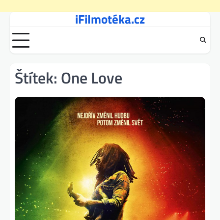
iFilmotéka.cz
Skip
to
content
Štítek:
One Love