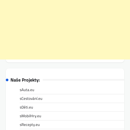
Naše Projekty:
sAuta.eu
sCestování.eu
sDěti.eu
sMobilHry.eu
sRecepty.eu