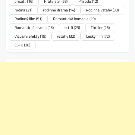
přežití.
(16)
Přátelství
(58)
Příroda
(12)
rodina
(21)
rodinné drama
(14)
Rodinné vztahy
(30)
Rodinný film
(51)
Romantická komedie
(19)
Romantické drama
(13)
sci-fi
(23)
Thriller
(23)
Vizuální efekty
(19)
vztahy
(32)
Český film
(72)
ČSFD
(38)