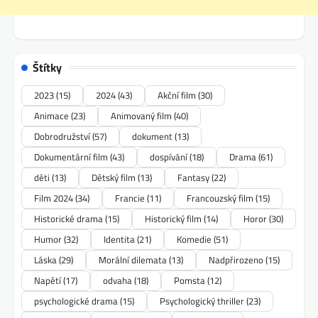
Štítky
2023
(15)
2024
(43)
Akční film
(30)
Animace
(23)
Animovaný film
(40)
Dobrodružství
(57)
dokument
(13)
Dokumentární film
(43)
dospívání
(18)
Drama
(61)
děti
(13)
Dětský film
(13)
Fantasy
(22)
Film 2024
(34)
Francie
(11)
Francouzský film
(15)
Historické drama
(15)
Historický film
(14)
Horor
(30)
Humor
(32)
Identita
(21)
Komedie
(51)
Láska
(29)
Morální dilemata
(13)
Nadpřirozeno
(15)
Napětí
(17)
odvaha
(18)
Pomsta
(12)
psychologické drama
(15)
Psychologický thriller
(23)