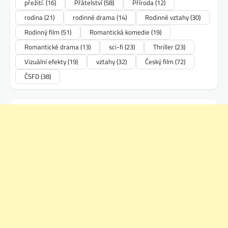
přežití.
(16)
Přátelství
(58)
Příroda
(12)
rodina
(21)
rodinné drama
(14)
Rodinné vztahy
(30)
Rodinný film
(51)
Romantická komedie
(19)
Romantické drama
(13)
sci-fi
(23)
Thriller
(23)
Vizuální efekty
(19)
vztahy
(32)
Český film
(72)
ČSFD
(38)