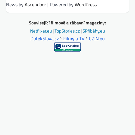
News by
Ascendoor
| Powered by
WordPress
.
Související filmové a zábavní magazíny:
Netflixer.eu
|
TopStories.cz
|
SPříběhy.eu
DotekSlova.cz
*
Filmy a TV
*
CZIN.eu