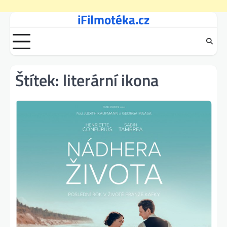
iFilmotéka.cz
Skip
to
content
Štítek:
literární ikona