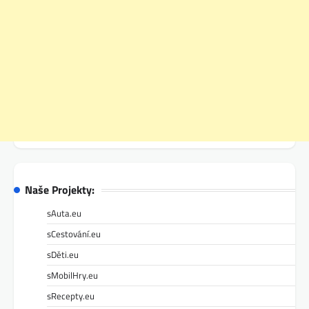
Naše Projekty:
sAuta.eu
sCestování.eu
sDěti.eu
sMobilHry.eu
sRecepty.eu