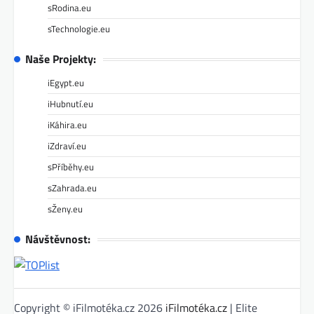
sRodina.eu
sTechnologie.eu
Naše Projekty:
iEgypt.eu
iHubnutí.eu
iKáhira.eu
iZdraví.eu
sPříběhy.eu
sZahrada.eu
sŽeny.eu
Návštěvnost:
Copyright © iFilmotéka.cz 2026
iFilmotéka.cz
| Elite