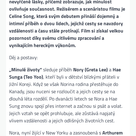
nevyřčené lásky, přičemž zobrazuje, jak minulost
ovlivňuje současnost. Režisérem a scenáristou filmu je
Celine Song, která svým debutem přináší dojemný a
intimní příběh o dvou lidech, jejichž cesty se navzdory
vzdálenosti a času stále protínají. Film si získal velkou
pozornost díky svému citlivému zpracování a
vynikajícím hereckým výkonům.
Děj a postavy:
„Minulé životy“
sleduje příběh
Nory (Greta Lee)
a
Hae
Sunga (Teo Yoo)
, kteří byli v dětství blízkými přáteli v
Jižní Koreji. Když se však Norina rodina přestěhuje do
Kanady, jsou nuceni se rozloučit a jejich cesty se na
dlouhá léta rozdělí. Po dvanácti letech se Nora a Hae
Sung znovu spojí přes internet a začnou si psát a volat.
Jejich vztah se opět prohlubuje, ale zůstává napjatý
vlivem vzdálenosti a jejich odlišných životních cest.
Nora, nyní žijící v New Yorku a zasnoubená s
Arthurem