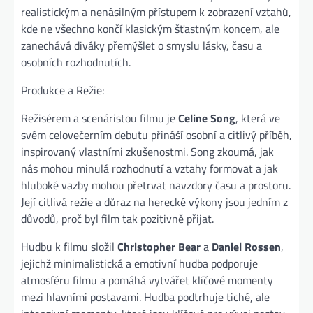
realistickým a nenásilným přístupem k zobrazení vztahů,
kde ne všechno končí klasickým šťastným koncem, ale
zanechává diváky přemýšlet o smyslu lásky, času a
osobních rozhodnutích.
Produkce a Režie:
Režisérem a scenáristou filmu je
Celine Song
, která ve
svém celovečerním debutu přináší osobní a citlivý příběh,
inspirovaný vlastními zkušenostmi. Song zkoumá, jak
nás mohou minulá rozhodnutí a vztahy formovat a jak
hluboké vazby mohou přetrvat navzdory času a prostoru.
Její citlivá režie a důraz na herecké výkony jsou jedním z
důvodů, proč byl film tak pozitivně přijat.
Hudbu k filmu složil
Christopher Bear
a
Daniel Rossen
,
jejichž minimalistická a emotivní hudba podporuje
atmosféru filmu a pomáhá vytvářet klíčové momenty
mezi hlavními postavami. Hudba podtrhuje tiché, ale