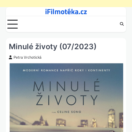
iFilmotéka.cz
Skip
to
content
Minulé životy (07/2023)
Petra Vrchotická