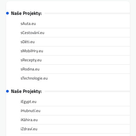
Naše Projekty:
sAuta.eu
sCestování.eu
sDěti.eu
sMobilHry.eu
sRecepty.eu
sRodina.eu
sTechnologie.eu
Naše Projekty:
iEgypt.eu
iHubnutí.eu
iKáhira.eu
iZdraví.eu