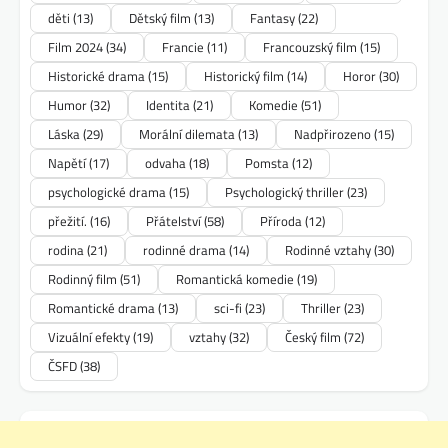
děti
(13)
Dětský film
(13)
Fantasy
(22)
Film 2024
(34)
Francie
(11)
Francouzský film
(15)
Historické drama
(15)
Historický film
(14)
Horor
(30)
Humor
(32)
Identita
(21)
Komedie
(51)
Láska
(29)
Morální dilemata
(13)
Nadpřirozeno
(15)
Napětí
(17)
odvaha
(18)
Pomsta
(12)
psychologické drama
(15)
Psychologický thriller
(23)
přežití.
(16)
Přátelství
(58)
Příroda
(12)
rodina
(21)
rodinné drama
(14)
Rodinné vztahy
(30)
Rodinný film
(51)
Romantická komedie
(19)
Romantické drama
(13)
sci-fi
(23)
Thriller
(23)
Vizuální efekty
(19)
vztahy
(32)
Český film
(72)
ČSFD
(38)