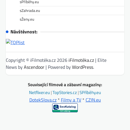
sPříběhy.eu
sZahrada.eu
sŽeny.eu
Návštěvnost:
Copyright © iFilmotéka.cz 2026
iFilmotéka.cz
| Elite
News by
Ascendoor
| Powered by
WordPress
.
Související filmové a zábavní magazíny:
Netflixer.eu
|
TopStories.cz
|
SPříběhy.eu
DotekSlova.cz
*
Filmy a TV
*
CZIN.eu