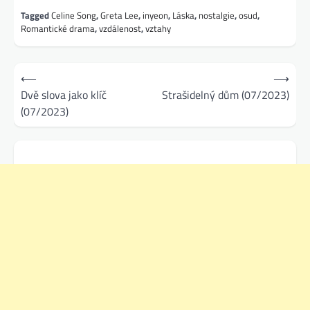
Tagged
Celine Song
,
Greta Lee
,
inyeon
,
Láska
,
nostalgie
,
osud
,
Romantické drama
,
vzdálenost
,
vztahy
Navigace
⟵
⟶
pro
Dvě slova jako klíč
Strašidelný dům (07/2023)
(07/2023)
příspěvek