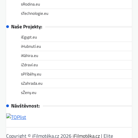
sRodina.eu
sTechnologie.eu
Naše Projekty:
iEgypt.eu
iHubnutí.eu
iKáhira.eu
iZdraví.eu
sPříběhy.eu
sZahrada.eu
sŽeny.eu
Návštěvnost:
Copyright © iFilmotéka.cz 2026
iFilmotéka.cz
| Elite