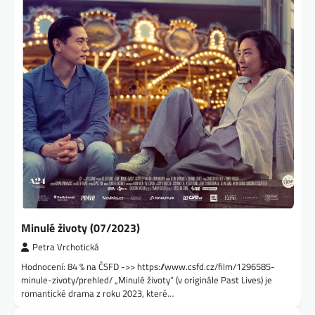
Minulé životy (07/2023)
Petra Vrchotická
Hodnocení: 84 % na ČSFD ->> https://www.csfd.cz/film/1296585-
minule-zivoty/prehled/ „Minulé životy“ (v originále Past Lives) je
romantické drama z roku 2023, které…