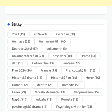
Štítky
2023
(15)
2024
(43)
Akční film
(30)
Animace
(23)
Animovaný film
(40)
Dobrodružství
(57)
dokument
(13)
Dokumentární film
(43)
dospívání
(18)
Drama
(61)
děti
(13)
Dětský film
(13)
Fantasy
(22)
Film 2024
(34)
Francie
(11)
Francouzský film
(15)
Historické drama
(15)
Historický film
(14)
Horor
(30)
Humor
(32)
Identita
(21)
Komedie
(51)
Láska
(29)
Morální dilemata
(13)
Nadpřirozeno
(15)
Napětí
(17)
odvaha
(18)
Pomsta
(12)
psychologické drama
(15)
Psychologický thriller
(23)