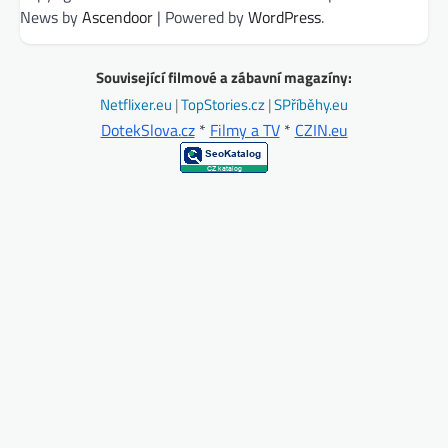
News by
Ascendoor
| Powered by
WordPress
.
Související filmové a zábavní magazíny:
Netflixer.eu
|
TopStories.cz
|
SPříběhy.eu
DotekSlova.cz
*
Filmy a TV
*
CZIN.eu