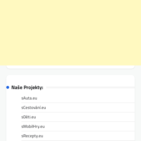
Naše Projekty:
sAuta.eu
sCestování.eu
sDěti.eu
sMobilHry.eu
sRecepty.eu