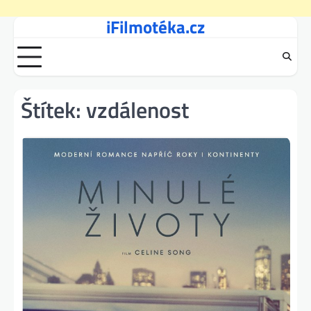
iFilmotéka.cz
Skip
to
content
Štítek:
vzdálenost