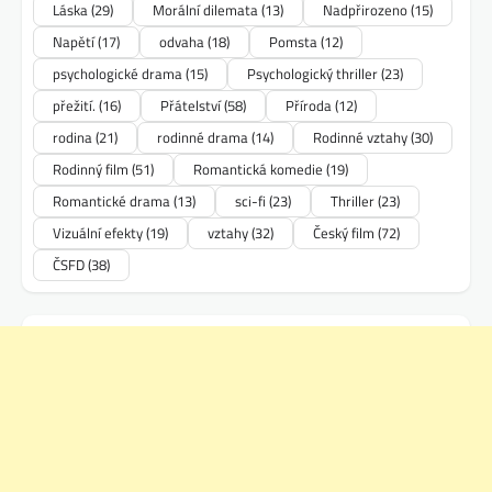
Láska
(29)
Morální dilemata
(13)
Nadpřirozeno
(15)
Napětí
(17)
odvaha
(18)
Pomsta
(12)
psychologické drama
(15)
Psychologický thriller
(23)
přežití.
(16)
Přátelství
(58)
Příroda
(12)
rodina
(21)
rodinné drama
(14)
Rodinné vztahy
(30)
Rodinný film
(51)
Romantická komedie
(19)
Romantické drama
(13)
sci-fi
(23)
Thriller
(23)
Vizuální efekty
(19)
vztahy
(32)
Český film
(72)
ČSFD
(38)