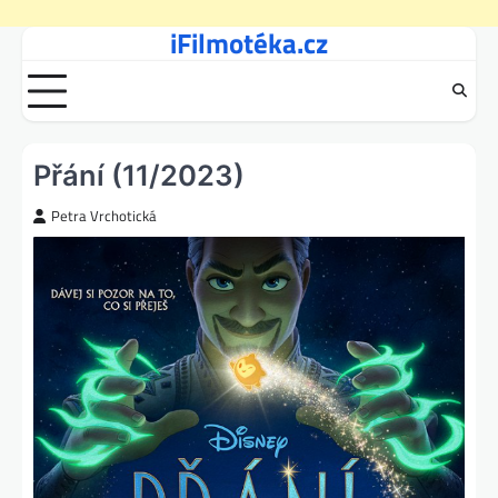
iFilmotéka.cz
Skip
to
content
Přání (11/2023)
Petra Vrchotická