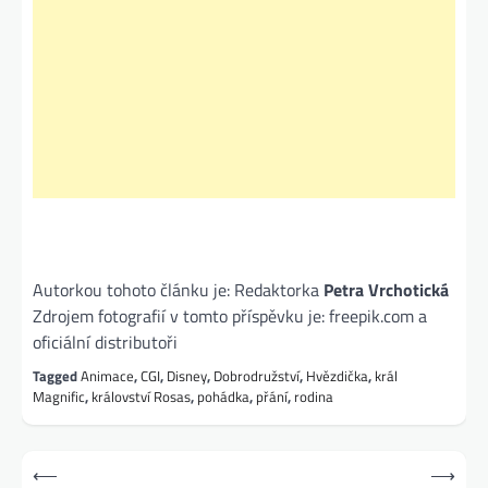
Autorkou tohoto článku je: Redaktorka
Petra Vrchotická
Zdrojem fotografií v tomto příspěvku je: freepik.com a
oficiální distributoři
Tagged
Animace
,
CGI
,
Disney
,
Dobrodružství
,
Hvězdička
,
král
Magnific
,
království Rosas
,
pohádka
,
přání
,
rodina
Navigace
⟵
⟶