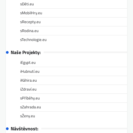
sDěti.eu
sMobilHry.eu
sRecepty.eu
sRodina.eu
sTechnologie.eu
Naše Projekty:
iEgypt.eu
iHubnutí.eu
iKáhira.eu
iZdraví.eu
sPříběhy.eu
sZahrada.eu
sŽeny.eu
Návštěvnost: