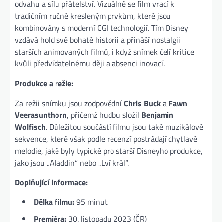
odvahu a sílu přátelství. Vizuálně se film vrací k
tradičním ručně kresleným prvkům, které jsou
kombinovány s moderní CGI technologií. Tím Disney
vzdává hold své bohaté historii a přináší nostalgii
starších animovaných filmů, i když snímek čelí kritice
kvůli předvídatelnému ději a absenci inovací​.
Produkce a režie:
Za režii snímku jsou zodpovědní
Chris Buck
a
Fawn
Veerasunthorn
, přičemž hudbu složil
Benjamin
Wolfisch
. Důležitou součástí filmu jsou také muzikálové
sekvence, které však podle recenzí postrádají chytlavé
melodie, jaké byly typické pro starší Disneyho produkce,
jako jsou „Aladdin“ nebo „Lví král“​.
Doplňující informace:
Délka filmu:
95 minut
Premiéra:
30. listopadu 2023 (ČR)