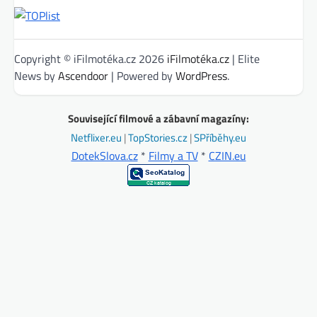
Copyright © iFilmotéka.cz 2026
iFilmotéka.cz
| Elite
News by
Ascendoor
| Powered by
WordPress
.
Související filmové a zábavní magazíny:
Netflixer.eu
|
TopStories.cz
|
SPříběhy.eu
DotekSlova.cz
*
Filmy a TV
*
CZIN.eu