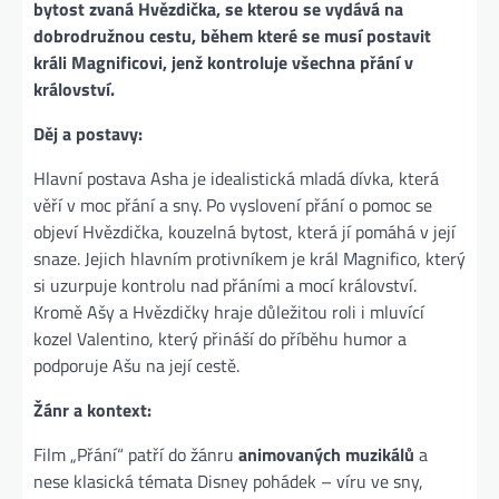
bytost zvaná Hvězdička, se kterou se vydává na
dobrodružnou cestu, během které se musí postavit
králi Magnificovi, jenž kontroluje všechna přání v
království​.
Děj a postavy:
Hlavní postava Asha je idealistická mladá dívka, která
věří v moc přání a sny. Po vyslovení přání o pomoc se
objeví Hvězdička, kouzelná bytost, která jí pomáhá v její
snaze. Jejich hlavním protivníkem je král Magnifico, který
si uzurpuje kontrolu nad přáními a mocí království.
Kromě Ašy a Hvězdičky hraje důležitou roli i mluvící
kozel Valentino, který přináší do příběhu humor a
podporuje Ašu na její cestě​.
Žánr a kontext:
Film „Přání“ patří do žánru
animovaných muzikálů
a
nese klasická témata Disney pohádek – víru ve sny,