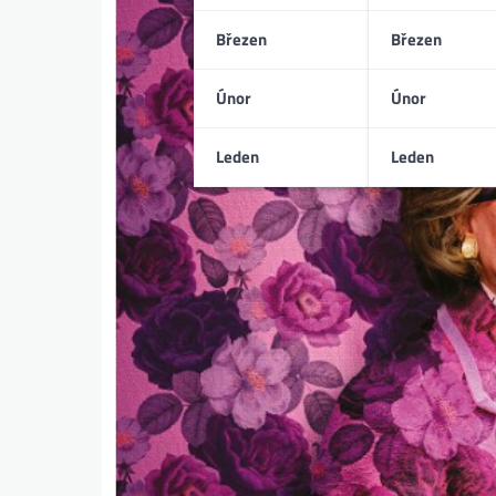
Březen
Březen
Únor
Únor
Leden
Leden