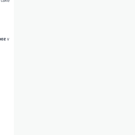
moz
v