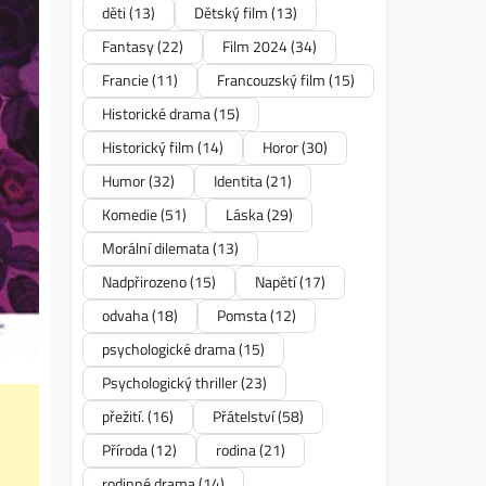
děti
(13)
Dětský film
(13)
Fantasy
(22)
Film 2024
(34)
Francie
(11)
Francouzský film
(15)
Historické drama
(15)
Historický film
(14)
Horor
(30)
Humor
(32)
Identita
(21)
Komedie
(51)
Láska
(29)
Morální dilemata
(13)
Nadpřirozeno
(15)
Napětí
(17)
odvaha
(18)
Pomsta
(12)
psychologické drama
(15)
Psychologický thriller
(23)
přežití.
(16)
Přátelství
(58)
Příroda
(12)
rodina
(21)
rodinné drama
(14)