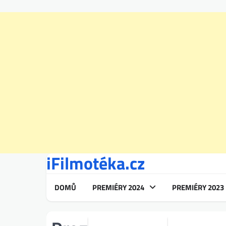
iFilmotéka.cz
Skip
to
content
DOMŮ
PREMIÉRY 2024
PREMIÉRY 2023