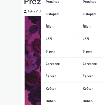
Prezidentova žena (1
Prosinec
Prosinec
Petra Vrchotická
Listopad
Listopad
Říjen
Říjen
Září
Září
Srpen
Srpen
Červenec
Červenec
Červen
Červen
Květen
Květen
Duben
Duben