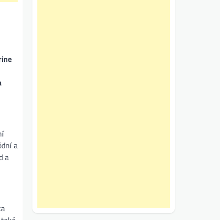
rine
a
ní
ódní a
d a
ka
 také