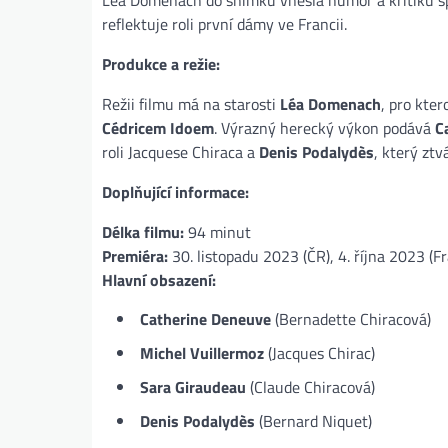
reflektuje roli první dámy ve Francii​.
Produkce a režie:
Režii filmu má na starosti
Léa Domenach
, pro kte
Cédricem Idoem
. Výrazný herecký výkon podává
C
roli Jacquese Chiraca a
Denis Podalydès
, který zt
Doplňující informace:
Délka filmu:
94 minut
Premiéra:
30. listopadu 2023 (ČR), 4. října 2023 (Fr
Hlavní obsazení:
Catherine Deneuve
(Bernadette Chiracová)
Michel Vuillermoz
(Jacques Chirac)
Sara Giraudeau
(Claude Chiracová)
Denis Podalydès
(Bernard Niquet)