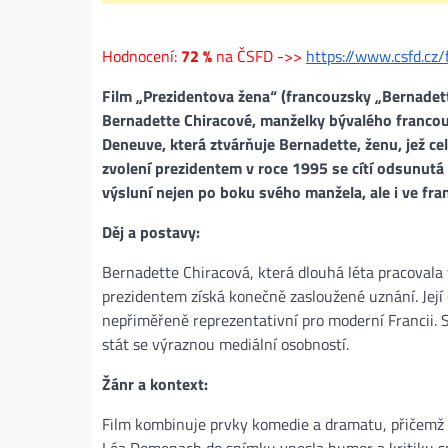
Hodnocení:
72 %
na ČSFD ->>
https://www.csfd.cz
Film „Prezidentova žena“ (francouzsky „Bernadett
Bernadette Chiracové, manželky bývalého francouz
Deneuve, která ztvárňuje Bernadette, ženu, jež ce
zvolení prezidentem v roce 1995 se cítí odsunutá 
výsluní nejen po boku svého manžela, ale i ve fra
Děj a postavy:
Bernadette Chiracová, která dlouhá léta pracovala 
prezidentem získá konečně zasloužené uznání. Její
nepřiměřeně reprezentativní pro moderní Francii.
stát se výraznou mediální osobností​.
Žánr a kontext:
Film kombinuje prvky komedie a dramatu, přičemž 
Léa Domenach do snímku vnesla humor a kritiku spo