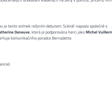
rou je tento snímek režijním debutem. Scénář napsala společně s
atherine Deneuve
, která je podporována herci jako
Michel Vuiller
várňuje komunikačního poradce Bernadette​.
ancie)