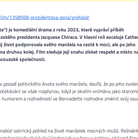
/film/1358568-prezidentova-zena/prehled/
e“) je komediální drama z roku 2023, které vypráví příběh
ského prezidenta Jacquese Chiraca. V hlavní roli exceluje Cathe
lý život podporovala svého manžela na cestě k moci, ale po jeho
na druhou kolej. Film sleduje její snahu získat respekt a místo n
ncouzské společnosti​.
v pozadí politického života svého manžela, doufá, že po jeho zvole
 očekávání se však rozplynou, když je okolím vnímána jako starom
 S humorem a rozhodností se Bernadette rozhodne změnit svůj osu
nabízí satirický pohled na život manželek mocných mužů. Režisér
lečenských očekávání kladených na ženy v politice, přičemž film