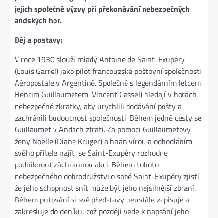
jejich společné výzvy při překonávání nebezpečných
andských hor.
Děj a postavy:
V roce 1930 slouží mladý Antoine de Saint-Exupéry
(Louis Garrel) jako pilot francouzské poštovní společnosti
Aéropostale v Argentině. Společně s legendárním letcem
Henrim Guillaumetem (Vincent Cassel) hledají v horách
nebezpečné zkratky, aby urychlili dodávání pošty a
zachránili budoucnost společnosti. Během jedné cesty se
Guillaumet v Andách ztratí. Za pomoci Guillaumetovy
ženy Noëlle (Diane Kruger) a hnán vírou a odhodláním
svého přítele najít, se Saint-Exupéry rozhodne
podniknout záchrannou akci. Během tohoto
nebezpečného dobrodružství o sobě Saint-Exupéry zjistí,
že jeho schopnost snít může být jeho nejsilnější zbraní.
Během putování si své představy neustále zapisuje a
zakresluje do deníku, což později vede k napsání jeho