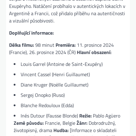
Exupéryho. Natáčení probíhalo v autentických lokacích v
Argentině a Francii, což přidalo příběhu na autentičnosti
a vizuální působivosti.
Doplňující informace:
Délka filmu:
98 minut
Premiéra:
11. prosince 2024
(Francie), 26. prosince 2024 (ČR)
Hlavní obsazení:
Louis Garrel (Antoine de Saint-Exupéry)
Vincent Cassel (Henri Guillaumet)
Diane Kruger (Noëlle Guillaumet)
Sergej Onopko (Ruso)
Blanche Redouloux (Edda)
Inés Dutour (Fausse Blonde)
Režie:
Pablo Agüero
Země původu:
Francie, Belgie
Žánr:
Dobrodružný,
životopisný, drama
Hudba:
[Informace o skladateli