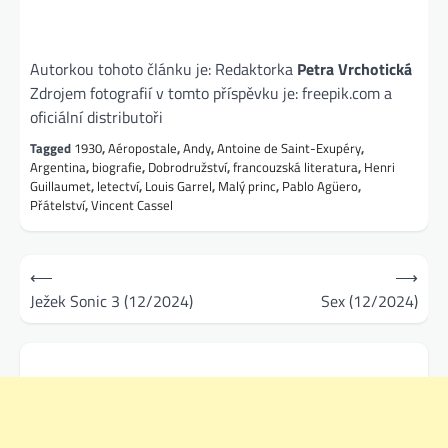
Autorkou tohoto článku je: Redaktorka
Petra Vrchotická
Zdrojem fotografií v tomto příspěvku je: freepik.com a
oficiální distributoři
Tagged
1930
,
Aéropostale
,
Andy
,
Antoine de Saint-Exupéry
,
Argentina
,
biografie
,
Dobrodružství
,
francouzská literatura
,
Henri
Guillaumet
,
letectví
,
Louis Garrel
,
Malý princ
,
Pablo Agüero
,
Přátelství
,
Vincent Cassel
Navigace
⟵
⟶
pro
Ježek Sonic 3 (12/2024)
Sex (12/2024)
příspěvek