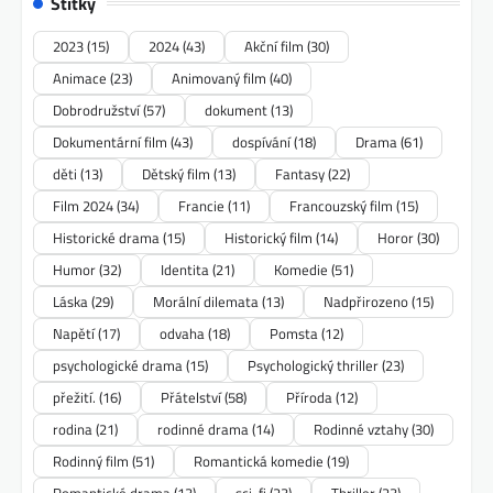
Štítky
2023
(15)
2024
(43)
Akční film
(30)
Animace
(23)
Animovaný film
(40)
Dobrodružství
(57)
dokument
(13)
Dokumentární film
(43)
dospívání
(18)
Drama
(61)
děti
(13)
Dětský film
(13)
Fantasy
(22)
Film 2024
(34)
Francie
(11)
Francouzský film
(15)
Historické drama
(15)
Historický film
(14)
Horor
(30)
Humor
(32)
Identita
(21)
Komedie
(51)
Láska
(29)
Morální dilemata
(13)
Nadpřirozeno
(15)
Napětí
(17)
odvaha
(18)
Pomsta
(12)
psychologické drama
(15)
Psychologický thriller
(23)
přežití.
(16)
Přátelství
(58)
Příroda
(12)
rodina
(21)
rodinné drama
(14)
Rodinné vztahy
(30)
Rodinný film
(51)
Romantická komedie
(19)
Romantické drama
(13)
sci-fi
(23)
Thriller
(23)