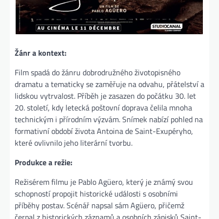
Žánr a kontext:
Film spadá do žánru dobrodružného životopisného
dramatu a tematicky se zaměřuje na odvahu, přátelství a
lidskou vytrvalost. Příběh je zasazen do počátku 30. let
20. století, kdy letecká poštovní doprava čelila mnoha
technickým i přírodním výzvám. Snímek nabízí pohled na
formativní období života Antoina de Saint-Exupéryho,
které ovlivnilo jeho literární tvorbu.
Produkce a režie:
Režisérem filmu je Pablo Agüero, který je známý svou
schopností propojit historické události s osobními
příběhy postav. Scénář napsal sám Agüero, přičemž
čerpal z historických záznamů a osobních zápisků Saint-