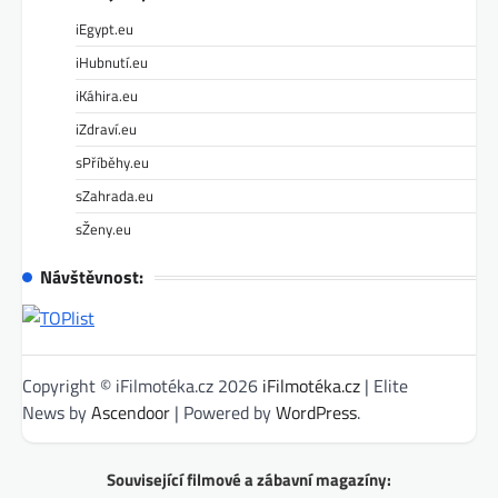
iEgypt.eu
iHubnutí.eu
iKáhira.eu
iZdraví.eu
sPříběhy.eu
sZahrada.eu
sŽeny.eu
Návštěvnost:
Copyright © iFilmotéka.cz 2026
iFilmotéka.cz
| Elite
News by
Ascendoor
| Powered by
WordPress
.
Související filmové a zábavní magazíny: