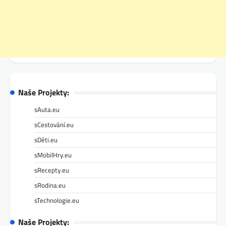
Naše Projekty:
sAuta.eu
sCestování.eu
sDěti.eu
sMobilHry.eu
sRecepty.eu
sRodina.eu
sTechnologie.eu
Naše Projekty: