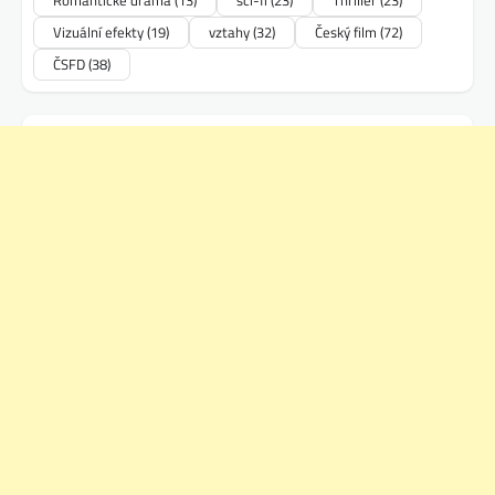
Vizuální efekty
(19)
vztahy
(32)
Český film
(72)
ČSFD
(38)