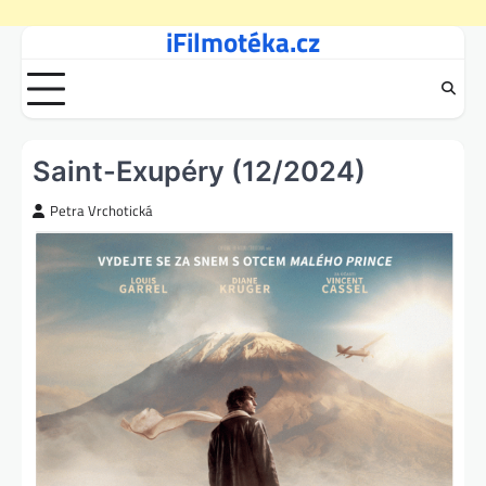
iFilmotéka.cz
Skip
to
content
Saint-Exupéry (12/2024)
Petra Vrchotická