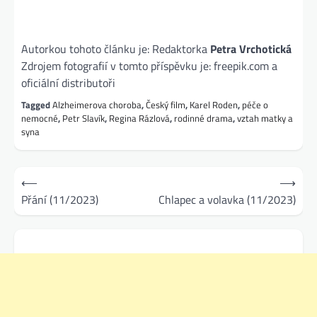
Autorkou tohoto článku je: Redaktorka
Petra Vrchotická
Zdrojem fotografií v tomto příspěvku je: freepik.com a
oficiální distributoři
Tagged
Alzheimerova choroba
,
Český film
,
Karel Roden
,
péče o
nemocné
,
Petr Slavík
,
Regina Rázlová
,
rodinné drama
,
vztah matky a
syna
Navigace
⟵
⟶
pro
Přání (11/2023)
Chlapec a volavka (11/2023)
příspěvek