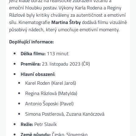
jenž klade důraz na realistické zobrazení vztahů a
emoční hloubku postav. Výkony Karla Rodena a Reginy
Rázlové byly kritiky chváleny za autentičnost a emotivní
sílu. Kinematografie
Martina Štrby
dodává filmu vizuálně
působivý nádech, který umocňuje emotivní momenty​.
Doplňující informace:
Délka filmu:
113 minut
Premiéra:
23. listopadu 2023 (ČR)
Hlavní obsazení:
Karel Roden (Karel Jaroš)
Regina Rázlová (Matylda)
Antonio Šoposki (Pavel)
Simona Postlerová, Zuzana Kanóczová
Režie:
Petr Slavík
Země původu:
Česko, Slovensko