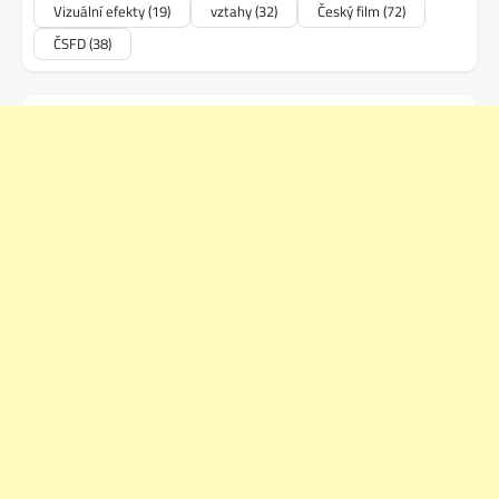
Vizuální efekty
(19)
vztahy
(32)
Český film
(72)
ČSFD
(38)