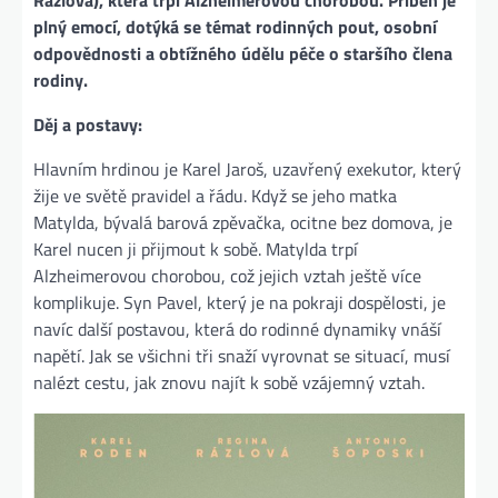
Rázlová), která trpí Alzheimerovou chorobou. Příběh je
plný emocí, dotýká se témat rodinných pout, osobní
odpovědnosti a obtížného údělu péče o staršího člena
rodiny​.
Děj a postavy:
Hlavním hrdinou je Karel Jaroš, uzavřený exekutor, který
žije ve světě pravidel a řádu. Když se jeho matka
Matylda, bývalá barová zpěvačka, ocitne bez domova, je
Karel nucen ji přijmout k sobě. Matylda trpí
Alzheimerovou chorobou, což jejich vztah ještě více
komplikuje. Syn Pavel, který je na pokraji dospělosti, je
navíc další postavou, která do rodinné dynamiky vnáší
napětí. Jak se všichni tři snaží vyrovnat se situací, musí
nalézt cestu, jak znovu najít k sobě vzájemný vztah​.