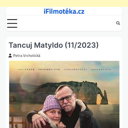
iFilmotéka.cz
Skip
to
content
Tancuj Matyldo (11/2023)
Petra Vrchotická