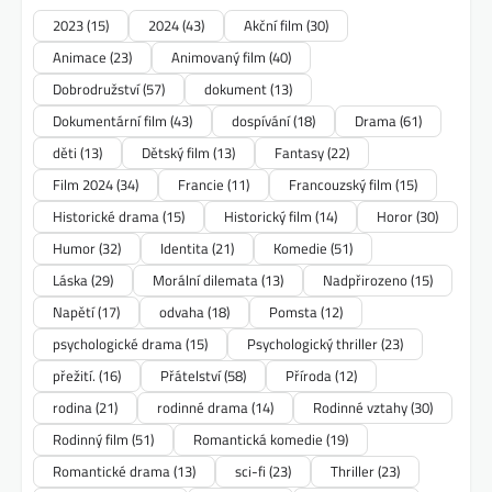
2023
(15)
2024
(43)
Akční film
(30)
Animace
(23)
Animovaný film
(40)
Dobrodružství
(57)
dokument
(13)
Dokumentární film
(43)
dospívání
(18)
Drama
(61)
děti
(13)
Dětský film
(13)
Fantasy
(22)
Film 2024
(34)
Francie
(11)
Francouzský film
(15)
Historické drama
(15)
Historický film
(14)
Horor
(30)
Humor
(32)
Identita
(21)
Komedie
(51)
Láska
(29)
Morální dilemata
(13)
Nadpřirozeno
(15)
Napětí
(17)
odvaha
(18)
Pomsta
(12)
psychologické drama
(15)
Psychologický thriller
(23)
přežití.
(16)
Přátelství
(58)
Příroda
(12)
rodina
(21)
rodinné drama
(14)
Rodinné vztahy
(30)
Rodinný film
(51)
Romantická komedie
(19)
Romantické drama
(13)
sci-fi
(23)
Thriller
(23)