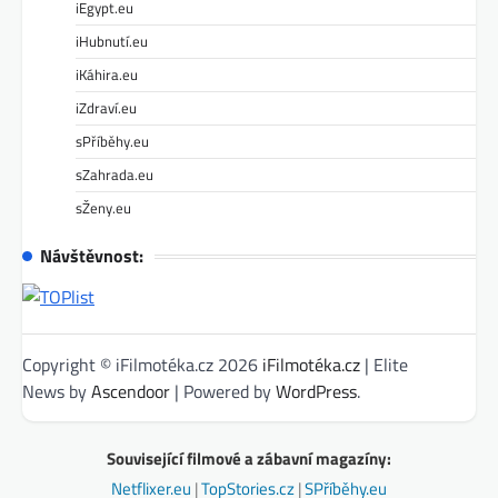
iEgypt.eu
iHubnutí.eu
iKáhira.eu
iZdraví.eu
sPříběhy.eu
sZahrada.eu
sŽeny.eu
Návštěvnost:
Copyright © iFilmotéka.cz 2026
iFilmotéka.cz
| Elite
News by
Ascendoor
| Powered by
WordPress
.
Související filmové a zábavní magazíny:
Netflixer.eu
|
TopStories.cz
|
SPříběhy.eu