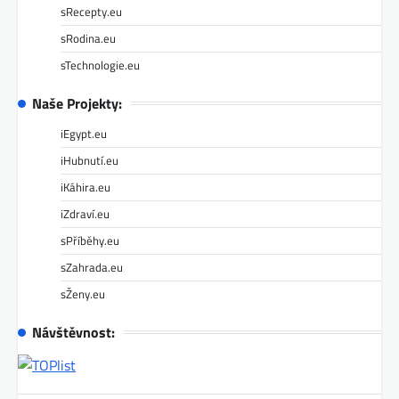
sRecepty.eu
sRodina.eu
sTechnologie.eu
Naše Projekty:
iEgypt.eu
iHubnutí.eu
iKáhira.eu
iZdraví.eu
sPříběhy.eu
sZahrada.eu
sŽeny.eu
Návštěvnost: