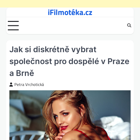
iFilmotéka.cz
Skip
to
content
Jak si diskrétně vybrat
společnost pro dospělé v Praze
a Brně
Petra Vrchotická