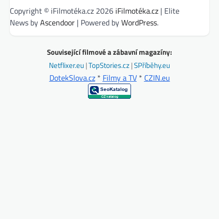
Copyright © iFilmotéka.cz 2026
iFilmotéka.cz
| Elite
News by
Ascendoor
| Powered by
WordPress
.
Související filmové a zábavní magazíny:
Netflixer.eu
|
TopStories.cz
|
SPříběhy.eu
DotekSlova.cz
*
Filmy a TV
*
CZIN.eu