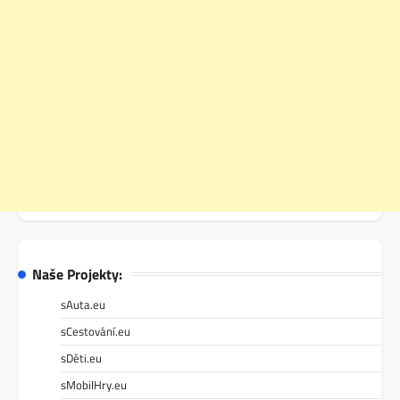
Naše Projekty:
sAuta.eu
sCestování.eu
sDěti.eu
sMobilHry.eu