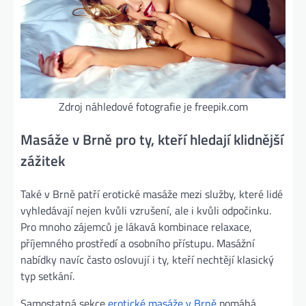
Zdroj náhledové fotografie je freepik.com
Masáže v Brně pro ty, kteří hledají klidnější
zážitek
Také v Brně patří erotické masáže mezi služby, které lidé
vyhledávají nejen kvůli vzrušení, ale i kvůli odpočinku.
Pro mnoho zájemců je lákavá kombinace relaxace,
příjemného prostředí a osobního přístupu. Masážní
nabídky navíc často oslovují i ty, kteří nechtějí klasický
typ setkání.
Samostatná sekce
erotické masáže v Brně
pomáhá