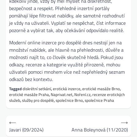
kdekoliv jinde, vždy by měl myslet na diskrétnost,
bezpečnost a respekt. Přehledné inzertní portály
pomáhají lépe filtrovat nabídky, ale samotné rozhodnutí
je vždy na uživateli. Vyplatí se nespěchat, číst informace
pozorně a vybírat tak, aby očekávání odpovídalo realitě.
Moderní online inzerce pro dospělé dnes nestojí jen na
množství nabídek, ale hlavně na přehlednosti, důvěře a
možnosti najít to, co člověk skutečně hledá. Pokud jsou
odkazy, recenze a kategorie využité přirozeně, mohou
uživateli pomoci mnohem více než nepřehledný seznam
odkazů bez kontextu.
Tagged
diskrétní setkání
,
erotická inzerce
,
erotické masáže Brno
,
erotické masáže Praha
,
Naprivat.net
,
Noření.cz
,
recenze erotických
služeb
,
služby pro dospělé
,
společnice Brno
,
společnice Praha
Navigace
⟵
⟶
pro
Javari (09/2024)
Anna Boleynová (11/2020)