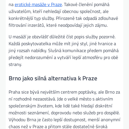
na
erotické masáže v Praze
. Takové členění pomáhá
uživatelům, kteří nehledají obecnou společnost, ale
konkrétnější typ služby. Přirozeně tak odpadá zdlouhavé
filtrování inzerátů, které neodpovídají jejich zájmu.
U masáží je obzvlášť důležité číst popis služby pozorně.
Každá poskytovatelka může mít jiný styl, jiné hranice a
jiný rozsah nabídky. Slušná komunikace předem pomáhá
předejít nedorozumění a vytváří lepší atmosféru pro obě
strany.
Brno jako silná alternativa k Praze
Praha sice bývá největším centrem poptávky, ale Brno za
ní rozhodně nezaostává. Jde o velké město s aktivním
společenským životem, kde lidé také hledají diskrétní
možnosti seznámení, doprovodu nebo služeb pro dospělé.
Výhodou Brna je často lepší dostupnost, menší anonymní
chaos než v Praze a přitom stále dostatečně široká