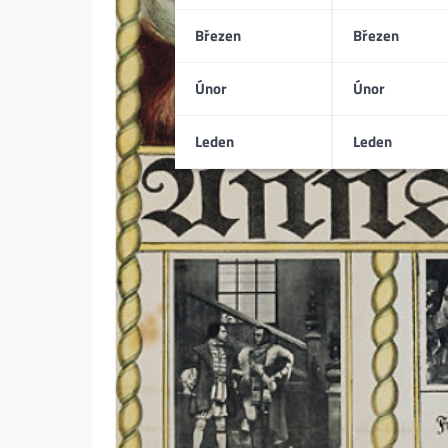
Březen
Březen
Únor
Únor
Leden
Leden