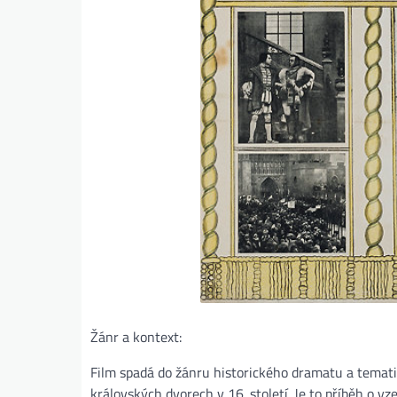
Žánr a kontext:
Film spadá do žánru historického dramatu a temati
královských dvorech v 16. století. Je to příběh o vz