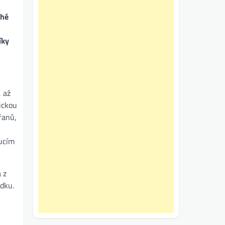
uhé
íky
, až
ickou
řanů,
oucím
 z
dku.