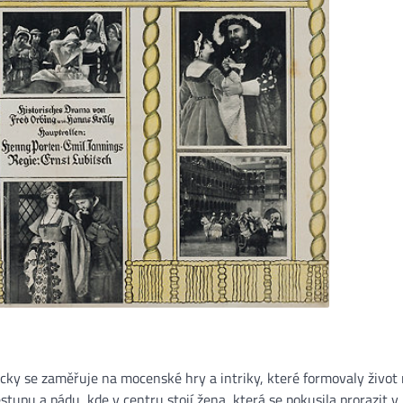
cky se zaměřuje na mocenské hry a intriky, které formovaly život
estupu a pádu, kde v centru stojí žena, která se pokusila prorazit v