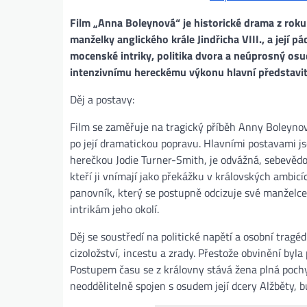
Film „Anna Boleynová“ je historické drama z roku
manželky anglického krále Jindřicha VIII., a její 
mocenské intriky, politika dvora a neúprosný osud
intenzivnímu hereckému výkonu hlavní představite
Děj a postavy:
Film se zaměřuje na tragický příběh Anny Boleynové
po její dramatickou popravu. Hlavními postavami js
herečkou Jodie Turner-Smith, je odvážná, sebevědom
kteří ji vnímají jako překážku v královských ambic
panovník, který se postupně odcizuje své manželce
intrikám jeho okolí.
Děj se soustředí na politické napětí a osobní tragéd
cizoložství, incestu a zrady. Přestože obvinění b
Postupem času se z královny stává žena plná pochybn
neoddělitelně spojen s osudem její dcery Alžběty, 