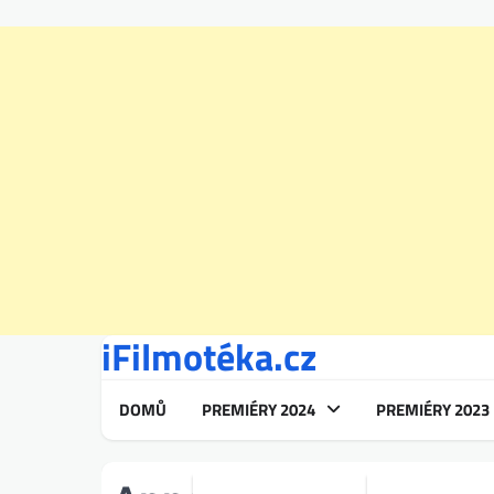
iFilmotéka.cz
Skip
to
content
DOMŮ
PREMIÉRY 2024
PREMIÉRY 2023