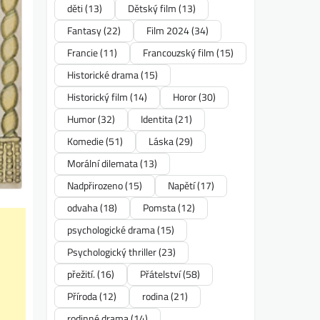
děti
(13)
Dětský film
(13)
Fantasy
(22)
Film 2024
(34)
Francie
(11)
Francouzský film
(15)
Historické drama
(15)
Historický film
(14)
Horor
(30)
Humor
(32)
Identita
(21)
Komedie
(51)
Láska
(29)
Morální dilemata
(13)
Nadpřirozeno
(15)
Napětí
(17)
odvaha
(18)
Pomsta
(12)
psychologické drama
(15)
Psychologický thriller
(23)
přežití.
(16)
Přátelství
(58)
Příroda
(12)
rodina
(21)
rodinné drama
(14)