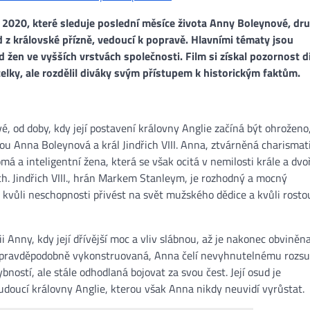
 2020, které sleduje poslední měsíce života Anny Boleynové, dr
pád z královské přízně, vedoucí k popravě. Hlavními tématy jsou
 žen ve vyšších vrstvách společnosti. Film si získal pozornost d
lky, ale rozdělil diváky svým přístupem k historickým faktům.
, od doby, kdy její postavení královny Anglie začíná být ohroženo
ou Anna Boleynová a král Jindřich VIII. Anna, ztvárněná charismat
á a inteligentní žena, která se však ocitá v nemilosti krále a dvo
ích. Jindřich VIII., hrán Markem Stanleym, je rozhodný a mocný
 kvůli neschopnosti přivést na svět mužského dědice a kvůli rost
ii Anny, kdy její dřívější moc a vliv slábnou, až je nakonec obviněna
yla pravděpodobně vykonstruovaná, Anna čelí nevyhnutelnému rozsu
ostí, ale stále odhodlaná bojovat za svou čest. Její osud je
budoucí královny Anglie, kterou však Anna nikdy neuvidí vyrůstat.