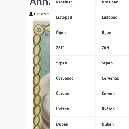
Anna Boleynová (11/
Prosinec
Prosinec
Petra Vrchotická
Listopad
Listopad
Říjen
Říjen
Září
Září
Srpen
Srpen
Červenec
Červenec
Červen
Červen
Květen
Květen
Duben
Duben