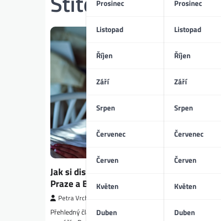
Štítek:
Naprivat.n
Prosinec
Prosinec
Listopad
Listopad
Říjen
Říjen
Září
Září
Srpen
Srpen
Červenec
Červenec
Červen
Červen
Jak si diskrétně vybrat společnost pro dos
Praze a Brně
Květen
Květen
Petra Vrchotická
Přehledný článek o diskrétním výběru společnosti a erotic
Duben
Duben