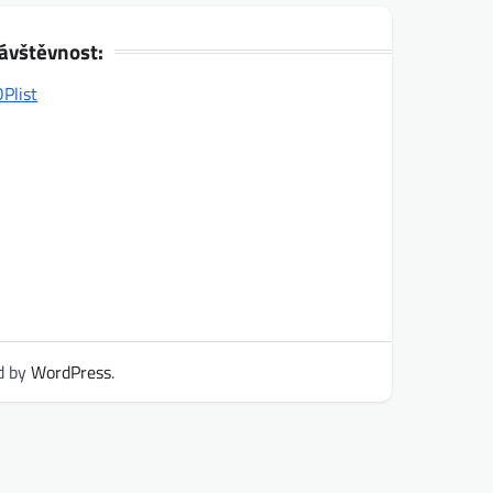
ávštěvnost:
d by
WordPress
.