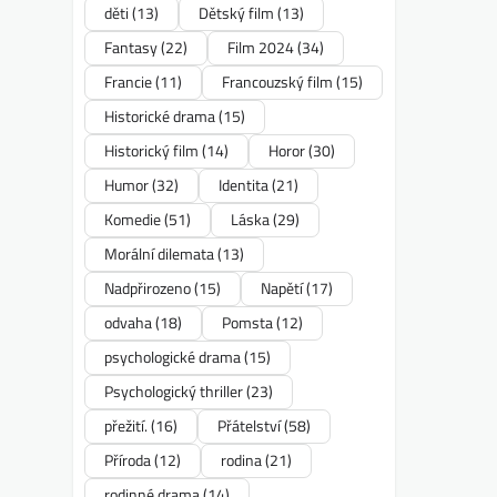
děti
(13)
Dětský film
(13)
Fantasy
(22)
Film 2024
(34)
Francie
(11)
Francouzský film
(15)
Historické drama
(15)
Historický film
(14)
Horor
(30)
Humor
(32)
Identita
(21)
Komedie
(51)
Láska
(29)
Morální dilemata
(13)
Nadpřirozeno
(15)
Napětí
(17)
odvaha
(18)
Pomsta
(12)
psychologické drama
(15)
Psychologický thriller
(23)
přežití.
(16)
Přátelství
(58)
Příroda
(12)
rodina
(21)
rodinné drama
(14)