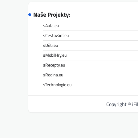
Naše Projekty:
sAuta.eu
sCestování.eu
sDěti.eu
sMobilHry.eu
sRecepty.eu
sRodina.eu
sTechnologie.eu
Copyright © iF