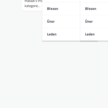
masáží v Praze a Brně. Text přirozeně odkazuje na hlavní 
kategorie…
Březen
Březen
Únor
Únor
Leden
Leden