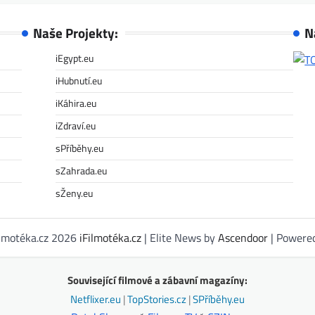
Naše Projekty:
N
iEgypt.eu
iHubnutí.eu
iKáhira.eu
iZdraví.eu
sPříběhy.eu
sZahrada.eu
sŽeny.eu
ilmotéka.cz 2026
iFilmotéka.cz
| Elite News by
Ascendoor
| Powere
Související filmové a zábavní magazíny:
Netflixer.eu
|
TopStories.cz
|
SPříběhy.eu