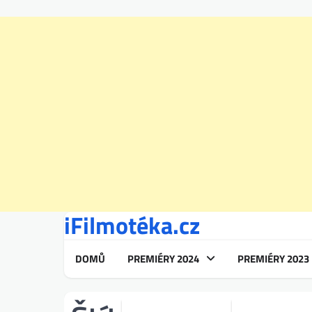
iFilmotéka.cz
Skip
to
content
DOMŮ
PREMIÉRY 2024
PREMIÉRY 2023