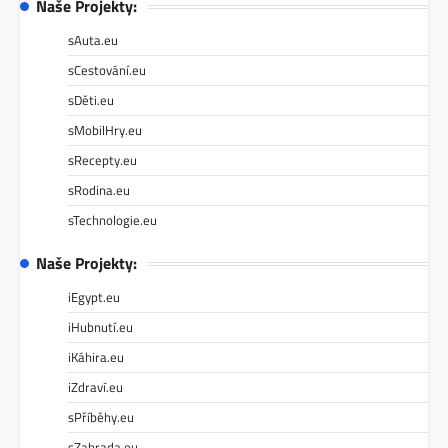
Naše Projekty:
sAuta.eu
sCestování.eu
sDěti.eu
sMobilHry.eu
sRecepty.eu
sRodina.eu
sTechnologie.eu
Naše Projekty:
iEgypt.eu
iHubnutí.eu
iKáhira.eu
iZdraví.eu
sPříběhy.eu
sZahrada.eu