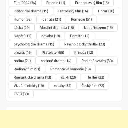
Film 2024
(34)
Francie
(11)
Francouzský film
(15)
Historické drama
(15)
Historický film
(14)
Horor
(30)
Humor
(32)
Identita
(21)
Komedie
(51)
Láska
(29)
Morální dilemata
(13)
Nadpřirozeno
(15)
Napětí
(17)
odvaha
(18)
Pomsta
(12)
psychologické drama
(15)
Psychologický thriller
(23)
přežití.
(16)
Přátelství
(58)
Příroda
(12)
rodina
(21)
rodinné drama
(14)
Rodinné vztahy
(30)
Rodinný film
(51)
Romantická komedie
(19)
Romantické drama
(13)
sci-fi
(23)
Thriller
(23)
Vizuální efekty
(19)
vztahy
(32)
Český film
(72)
ČSFD
(38)