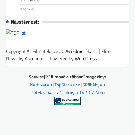
sŽeny.eu
Návštěvnost:
Copyright © iFilmotéka.cz 2026
iFilmotéka.cz
| Elite
News by
Ascendoor
| Powered by
WordPress
.
Související filmové a zábavní magazíny:
Netflixer.eu
|
TopStories.cz
|
SPříběhy.eu
DotekSlova.cz
*
Filmy a TV
*
CZIN.eu