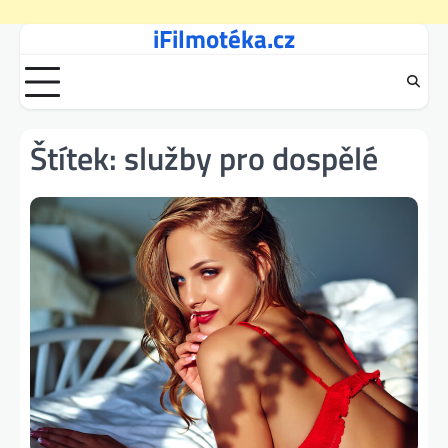
iFilmotéka.cz
Skip
to
content
Štítek:
služby pro dospělé