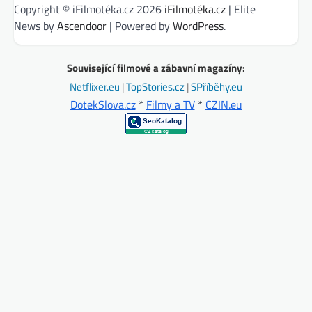
Copyright © iFilmotéka.cz 2026
iFilmotéka.cz
| Elite
News by
Ascendoor
| Powered by
WordPress
.
Související filmové a zábavní magazíny:
Netflixer.eu
|
TopStories.cz
|
SPříběhy.eu
DotekSlova.cz
*
Filmy a TV
*
CZIN.eu