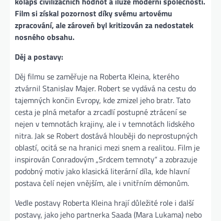
kolaps civilizačních hodnot a iluze moderní společnosti.
Film si získal pozornost díky svému artovému
zpracování, ale zároveň byl kritizován za nedostatek
nosného obsahu.
Děj a postavy:
Děj filmu se zaměřuje na Roberta Kleina, kterého
ztvárnil Stanislav Majer. Robert se vydává na cestu do
tajemných končin Evropy, kde zmizel jeho bratr. Tato
cesta je plná metafor a zrcadlí postupné ztrácení se
nejen v temnotách krajiny, ale i v temnotách lidského
nitra. Jak se Robert dostává hlouběji do neprostupných
oblastí, ocitá se na hranici mezi snem a realitou. Film je
inspirován Conradovým „Srdcem temnoty“ a zobrazuje
podobný motiv jako klasická literární díla, kde hlavní
postava čelí nejen vnějším, ale i vnitřním démonům.
Vedle postavy Roberta Kleina hrají důležité role i další
postavy, jako jeho partnerka Saada (Mara Lukama) nebo