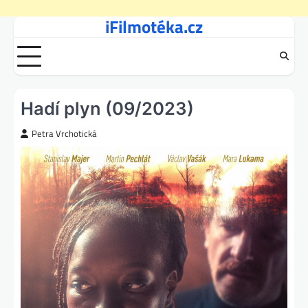
iFilmotéka.cz
Skip
to
content
Hadí plyn (09/2023)
Petra Vrchotická