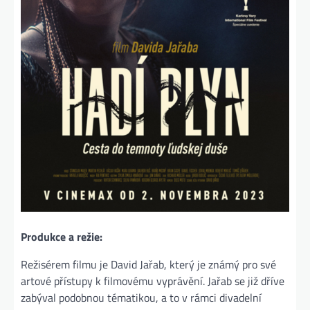
Produkce a režie:
Režisérem filmu je David Jařab, který je známý pro své
artové přístupy k filmovému vyprávění. Jařab se již dříve
zabýval podobnou tématikou, a to v rámci divadelní