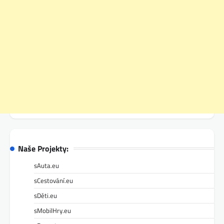
Naše Projekty:
sAuta.eu
sCestování.eu
sDěti.eu
sMobilHry.eu