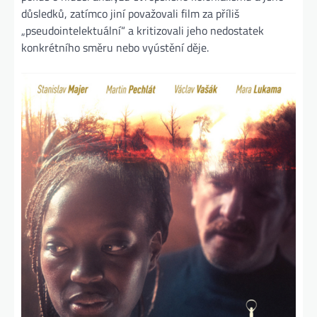
důsledků, zatímco jiní považovali film za příliš
„pseudointelektuální“ a kritizovali jeho nedostatek
konkrétního směru nebo vyústění děje.