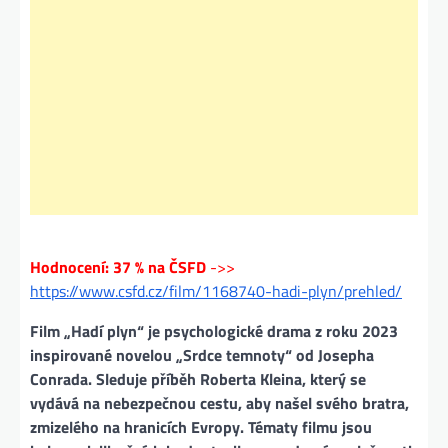
Hodnocení: 37 % na ČSFD
->>
https://www.csfd.cz/film/1168740-hadi-plyn/prehled/
Film „Hadí plyn“ je psychologické drama z roku 2023
inspirované novelou „Srdce temnoty“ od Josepha
Conrada. Sleduje příběh Roberta Kleina, který se
vydává na nebezpečnou cestu, aby našel svého bratra,
zmizelého na hranicích Evropy. Tématy filmu jsou