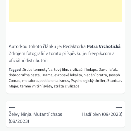
Autorkou tohoto článku je: Redaktorka
Petra Vrchotická
Zdrojem fotografií v tomto příspěvku je: freepik.com a
oficiální distributoři
Tagged
„Srdce temnoty“
,
artový film
,
civilizační kolaps
,
David Jařab
,
dobrodružná cesta
,
Drama
,
evropské lokality
,
hledání bratra
,
Joseph
Conrad
,
metafora
,
postkolonialismus
,
Psychologický thriller
,
Stanislav
Majer
,
temné vnitřní světy
,
ztráta civilizace
Navigace
⟵
⟶
pro
Želvy Ninja: Mutantí chaos
Hadí plyn (09/2023)
(08/2023)
příspěvek