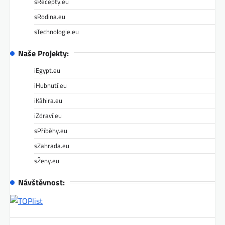
sRecepty.eu
sRodina.eu
sTechnologie.eu
Naše Projekty:
iEgypt.eu
iHubnutí.eu
iKáhira.eu
iZdraví.eu
sPříběhy.eu
sZahrada.eu
sŽeny.eu
Návštěvnost: