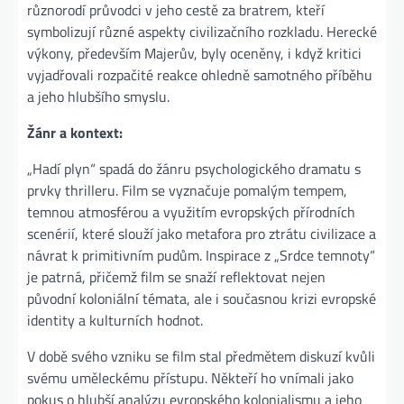
různorodí průvodci v jeho cestě za bratrem, kteří
symbolizují různé aspekty civilizačního rozkladu. Herecké
výkony, především Majerův, byly oceněny, i když kritici
vyjadřovali rozpačité reakce ohledně samotného příběhu
a jeho hlubšího smyslu.
Žánr a kontext:
„Hadí plyn“ spadá do žánru psychologického dramatu s
prvky thrilleru. Film se vyznačuje pomalým tempem,
temnou atmosférou a využitím evropských přírodních
scenérií, které slouží jako metafora pro ztrátu civilizace a
návrat k primitivním pudům. Inspirace z „Srdce temnoty“
je patrná, přičemž film se snaží reflektovat nejen
původní koloniální témata, ale i současnou krizi evropské
identity a kulturních hodnot.
V době svého vzniku se film stal předmětem diskuzí kvůli
svému uměleckému přístupu. Někteří ho vnímali jako
pokus o hlubší analýzu evropského kolonialismu a jeho