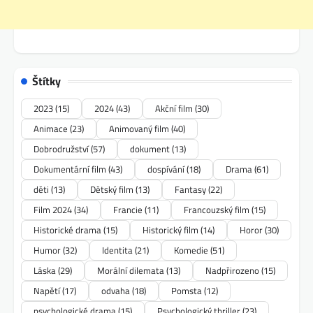
Štítky
2023
(15)
2024
(43)
Akční film
(30)
Animace
(23)
Animovaný film
(40)
Dobrodružství
(57)
dokument
(13)
Dokumentární film
(43)
dospívání
(18)
Drama
(61)
děti
(13)
Dětský film
(13)
Fantasy
(22)
Film 2024
(34)
Francie
(11)
Francouzský film
(15)
Historické drama
(15)
Historický film
(14)
Horor
(30)
Humor
(32)
Identita
(21)
Komedie
(51)
Láska
(29)
Morální dilemata
(13)
Nadpřirozeno
(15)
Napětí
(17)
odvaha
(18)
Pomsta
(12)
psychologické drama
(15)
Psychologický thriller
(23)