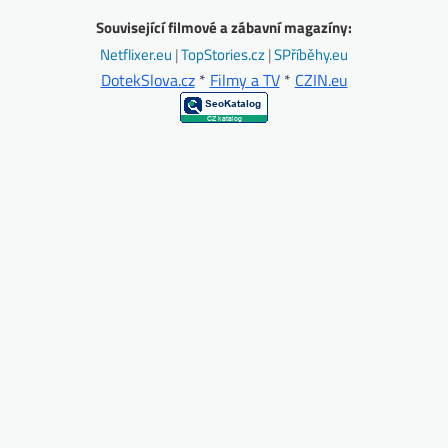
Související filmové a zábavní magazíny:
Netflixer.eu
|
TopStories.cz
|
SPříběhy.eu
DotekSlova.cz
*
Filmy a TV
*
CZIN.eu