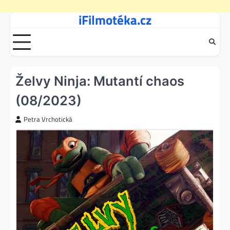
iFilmotéka.cz
Skip
to
content
Želvy Ninja: Mutantí chaos
(08/2023)
Petra Vrchotická