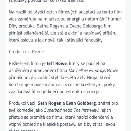
fanoušky původních komiksů a seriálů.
Na rozdíl od předchozích filmových adaptací se tento film
více zaměřuje na mladistvou energii a neformální humor.
Díky produkci Setha Rogena a Evana Goldberga film
přináší odlehčenější, ale stále akční a napínavý příběh,
který oslovuje jak nové, tak i stávající fanoušky.
Produkce a Režie:
Režisérem filmu je
Jeff Rowe
, který se podílel na
úspěšném animovaném filmu
Mitchellovi vs. stroje
. Rowe
přináší nový vizuální styl do světa Želv Ninja, který
kombinuje moderní animaci s ručně kreslenými prvky,
což dodává filmu jedinečnou estetiku a energii.
Produkci vedli
Seth Rogen
a
Evan Goldberg
, známí pro
své komedie jako
Superbad
nebo
The Interview
. Jejich
přístup se promítá do filmu, který nabízí odlehčený a
vtipný pohled na klasické postavy, aniž by ztratil svou