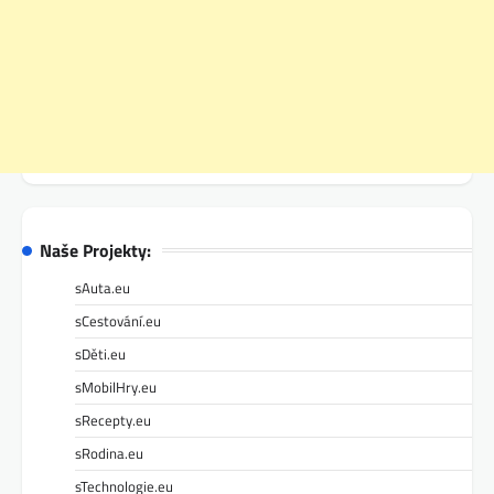
Naše Projekty:
sAuta.eu
sCestování.eu
sDěti.eu
sMobilHry.eu
sRecepty.eu
sRodina.eu
sTechnologie.eu