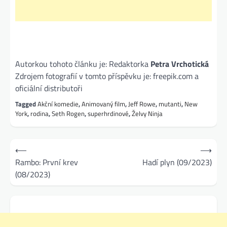
Autorkou tohoto článku je: Redaktorka
Petra Vrchotická
Zdrojem fotografií v tomto příspěvku je: freepik.com a
oficiální distributoři
Tagged
Akční komedie
,
Animovaný film
,
Jeff Rowe
,
mutanti
,
New
York
,
rodina
,
Seth Rogen
,
superhrdinové
,
Želvy Ninja
Navigace
⟵
⟶
pro
Rambo: První krev
Hadí plyn (09/2023)
(08/2023)
příspěvek