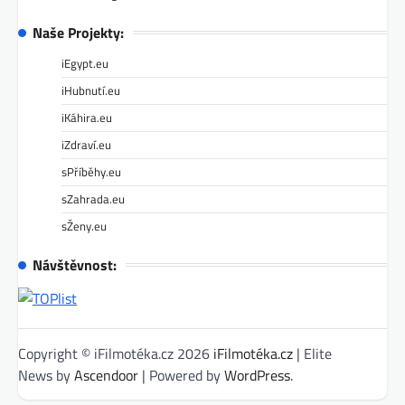
Naše Projekty:
iEgypt.eu
iHubnutí.eu
iKáhira.eu
iZdraví.eu
sPříběhy.eu
sZahrada.eu
sŽeny.eu
Návštěvnost:
Copyright © iFilmotéka.cz 2026
iFilmotéka.cz
| Elite
News by
Ascendoor
| Powered by
WordPress
.