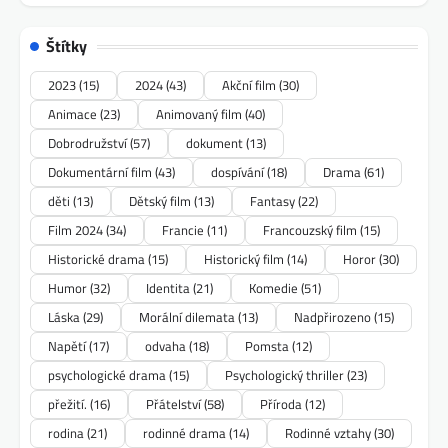
Štítky
2023
(15)
2024
(43)
Akční film
(30)
Animace
(23)
Animovaný film
(40)
Dobrodružství
(57)
dokument
(13)
Dokumentární film
(43)
dospívání
(18)
Drama
(61)
děti
(13)
Dětský film
(13)
Fantasy
(22)
Film 2024
(34)
Francie
(11)
Francouzský film
(15)
Historické drama
(15)
Historický film
(14)
Horor
(30)
Humor
(32)
Identita
(21)
Komedie
(51)
Láska
(29)
Morální dilemata
(13)
Nadpřirozeno
(15)
Napětí
(17)
odvaha
(18)
Pomsta
(12)
psychologické drama
(15)
Psychologický thriller
(23)
přežití.
(16)
Přátelství
(58)
Příroda
(12)
rodina
(21)
rodinné drama
(14)
Rodinné vztahy
(30)