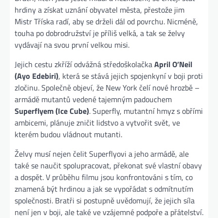
hrdiny a získat uznání obyvatel města, přestože jim
Mistr Tříska radí, aby se drželi dál od povrchu. Nicméně,
touha po dobrodružství je příliš velká, a tak se želvy
vydávají na svou první velkou misi.
Jejich cestu zkříží odvážná středoškolačka
April O’Neil
(Ayo Edebiri)
, která se stává jejich spojenkyní v boji proti
zločinu. Společně objeví, že New York čelí nové hrozbě –
armádě mutantů vedené tajemným padouchem
Superflyem (Ice Cube)
. Superfly, mutantní hmyz s obřími
ambicemi, plánuje zničit lidstvo a vytvořit svět, ve
kterém budou vládnout mutanti.
Želvy musí nejen čelit Superflyovi a jeho armádě, ale
také se naučit spolupracovat, překonat své vlastní obavy
a dospět. V průběhu filmu jsou konfrontováni s tím, co
znamená být hrdinou a jak se vypořádat s odmítnutím
společnosti. Bratři si postupně uvědomují, že jejich síla
není jen v boji, ale také ve vzájemné podpoře a přátelství.