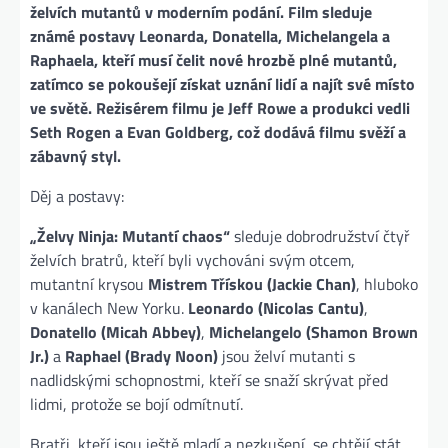
želvích mutantů v moderním podání. Film sleduje
známé postavy Leonarda, Donatella, Michelangela a
Raphaela, kteří musí čelit nové hrozbě plné mutantů,
zatímco se pokoušejí získat uznání lidí a najít své místo
ve světě. Režisérem filmu je Jeff Rowe a produkci vedli
Seth Rogen a Evan Goldberg, což dodává filmu svěží a
zábavný styl.
Děj a postavy:
„Želvy Ninja: Mutantí chaos“
sleduje dobrodružství čtyř
želvích bratrů, kteří byli vychováni svým otcem,
mutantní krysou
Mistrem Třískou (Jackie Chan)
, hluboko
v kanálech New Yorku.
Leonardo (Nicolas Cantu)
,
Donatello (Micah Abbey)
,
Michelangelo (Shamon Brown
Jr.)
a
Raphael (Brady Noon)
jsou želví mutanti s
nadlidskými schopnostmi, kteří se snaží skrývat před
lidmi, protože se bojí odmítnutí.
Bratři, kteří jsou ještě mladí a nezkušení, se chtějí stát