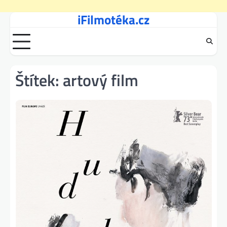
iFilmotéka.cz
Skip
to
content
Štítek:
artový film