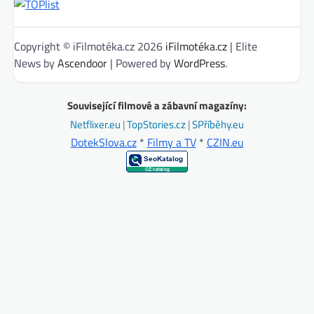
Copyright © iFilmotéka.cz 2026
iFilmotéka.cz
| Elite
News by
Ascendoor
| Powered by
WordPress
.
Související filmové a zábavní magazíny:
Netflixer.eu
|
TopStories.cz
|
SPříběhy.eu
DotekSlova.cz
*
Filmy a TV
*
CZIN.eu