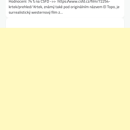
Hodnocení: 74 % na ČSFD ->> https://www.csfd.cz/film/72254-
krtek/prehled/ Krtek, známý také pod originálním názvem El Topo, je
surrealistický westernový film z…