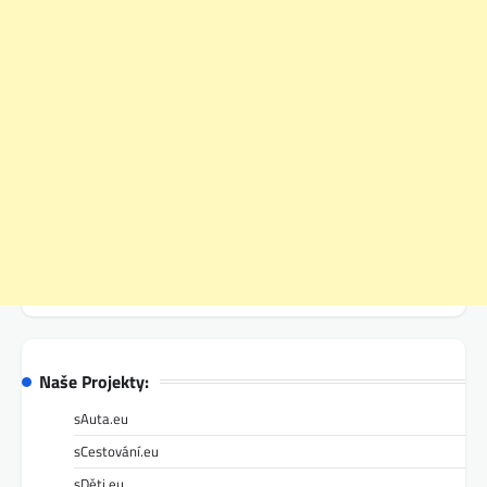
Naše Projekty:
sAuta.eu
sCestování.eu
sDěti.eu