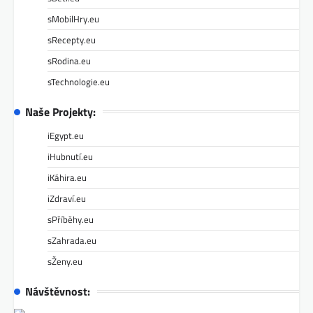
sMobilHry.eu
sRecepty.eu
sRodina.eu
sTechnologie.eu
Naše Projekty:
iEgypt.eu
iHubnutí.eu
iKáhira.eu
iZdraví.eu
sPříběhy.eu
sZahrada.eu
sŽeny.eu
Návštěvnost: