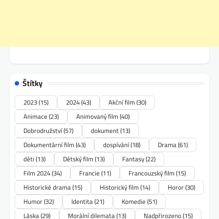
Štítky
2023
(15)
2024
(43)
Akční film
(30)
Animace
(23)
Animovaný film
(40)
Dobrodružství
(57)
dokument
(13)
Dokumentární film
(43)
dospívání
(18)
Drama
(61)
děti
(13)
Dětský film
(13)
Fantasy
(22)
Film 2024
(34)
Francie
(11)
Francouzský film
(15)
Historické drama
(15)
Historický film
(14)
Horor
(30)
Humor
(32)
Identita
(21)
Komedie
(51)
Láska
(29)
Morální dilemata
(13)
Nadpřirozeno
(15)