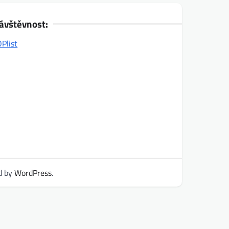
ávštěvnost:
d by
WordPress
.