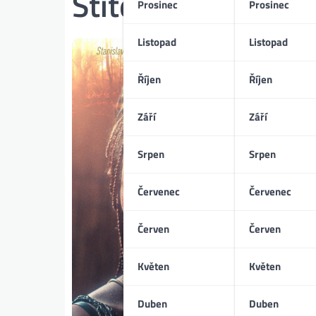
Štítek:
evropské lo
Prosinec
Prosinec
Listopad
Listopad
Říjen
Říjen
Září
Září
Srpen
Srpen
Červenec
Červenec
Červen
Červen
Květen
Květen
Duben
Duben