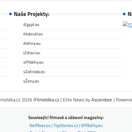
Naše Projekty:
N
iEgypt.eu
iHubnutí.eu
iKáhira.eu
iZdraví.eu
sPříběhy.eu
sZahrada.eu
sŽeny.eu
ilmotéka.cz 2026
iFilmotéka.cz
| Elite News by
Ascendoor
| Powere
Související filmové a zábavní magazíny:
Netflixer.eu
|
TopStories.cz
|
SPříběhy.eu