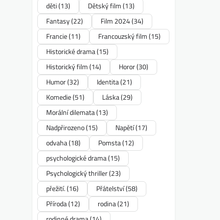
děti
(13)
Dětský film
(13)
Fantasy
(22)
Film 2024
(34)
Francie
(11)
Francouzský film
(15)
Historické drama
(15)
Historický film
(14)
Horor
(30)
Humor
(32)
Identita
(21)
Komedie
(51)
Láska
(29)
Morální dilemata
(13)
Nadpřirozeno
(15)
Napětí
(17)
odvaha
(18)
Pomsta
(12)
psychologické drama
(15)
Psychologický thriller
(23)
přežití.
(16)
Přátelství
(58)
Příroda
(12)
rodina
(21)
rodinné drama
(14)