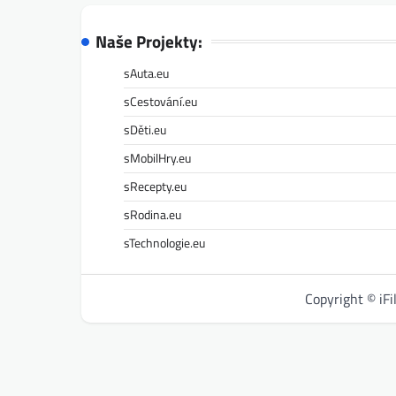
Naše Projekty:
sAuta.eu
sCestování.eu
sDěti.eu
sMobilHry.eu
sRecepty.eu
sRodina.eu
sTechnologie.eu
Copyright © iF