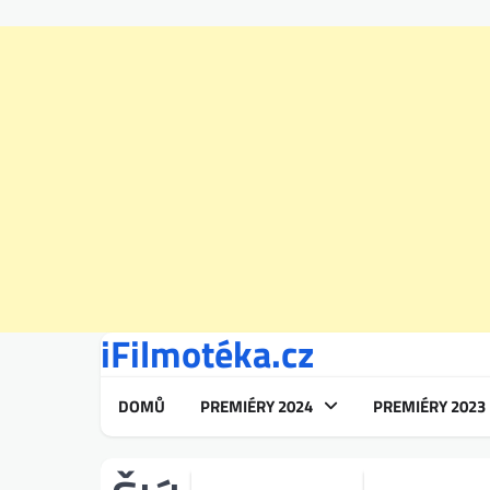
iFilmotéka.cz
Skip
to
content
DOMŮ
PREMIÉRY 2024
PREMIÉRY 2023