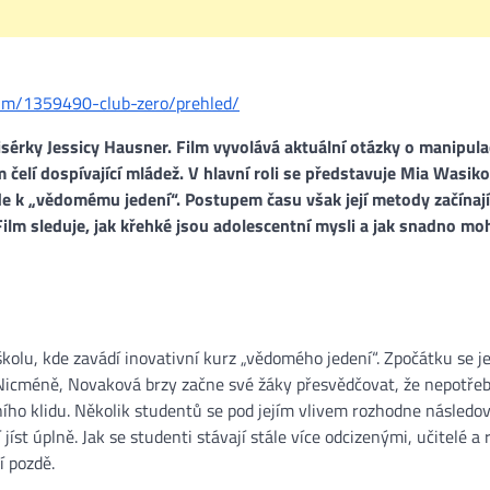
film/1359490-club-zero/prehled/
isérky Jessicy Hausner. Film vyvolává aktuální otázky o manipula
m čelí dospívající mládež. V hlavní roli se představuje Mia Wasi
de k „vědomému jedení“. Postupem času však její metody začínají
Film sleduje, jak křehké jsou adolescentní mysli a jak snadno m
kolu, kde zavádí inovativní kurz „vědomého jedení“. Zpočátku se j
ě. Nicméně, Novaková brzy začne své žáky přesvědčovat, že nepotřeb
řního klidu. Několik studentů se pod jejím vlivem rozhodne následo
 jíst úplně. Jak se studenti stávají stále více odcizenými, učitelé a 
 pozdě​.