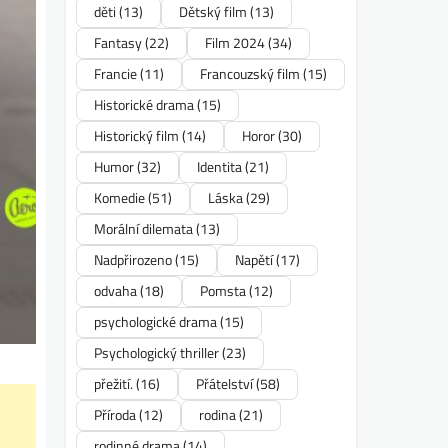
děti
(13)
Dětský film
(13)
Fantasy
(22)
Film 2024
(34)
Francie
(11)
Francouzský film
(15)
Historické drama
(15)
Historický film
(14)
Horor
(30)
Humor
(32)
Identita
(21)
Komedie
(51)
Láska
(29)
Morální dilemata
(13)
Nadpřirozeno
(15)
Napětí
(17)
odvaha
(18)
Pomsta
(12)
psychologické drama
(15)
Psychologický thriller
(23)
přežití.
(16)
Přátelství
(58)
Příroda
(12)
rodina
(21)
rodinné drama
(14)