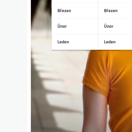
Březen
Březen
Únor
Únor
Leden
Leden