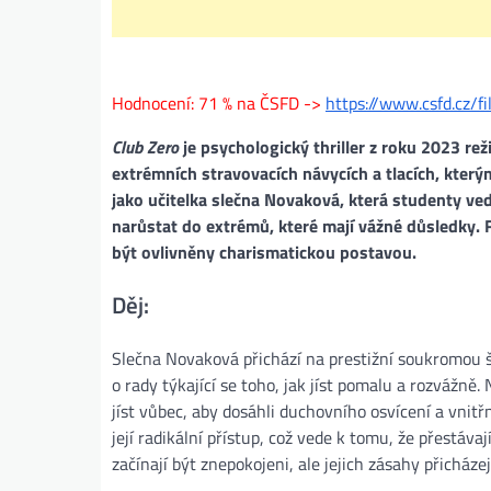
Hodnocení: 71 % na ČSFD ->
https://www.csfd.cz/
Club Zero
je psychologický thriller z roku 2023 rež
extrémních stravovacích návycích a tlacích, který
jako učitelka slečna Novaková, která studenty ve
narůstat do extrémů, které mají vážné důsledky. 
být ovlivněny charismatickou postavou​.
Děj:
Slečna Novaková přichází na prestižní soukromou š
o rady týkající se toho, jak jíst pomalu a rozvážn
jíst vůbec, aby dosáhli duchovního osvícení a vnit
její radikální přístup, což vede k tomu, že přestávají
začínají být znepokojeni, ale jejich zásahy přicházejí