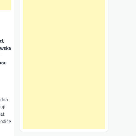
ci,
kowska
ohou
edná
ují
vat
rodiče