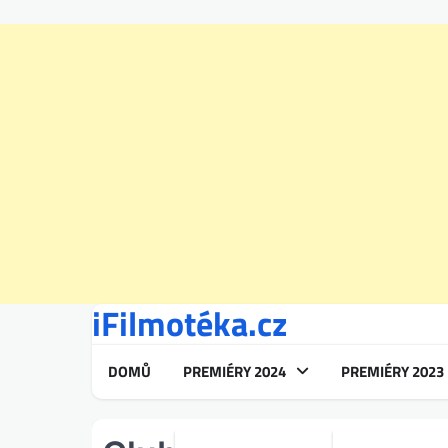
iFilmotéka.cz
Skip
to
content
DOMŮ
PREMIÉRY 2024
PREMIÉRY 2023