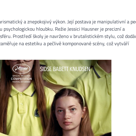
smatický a znepokojivý výkon. Její postava je manipulativní a pe
u psychologickou hloubku. Režie Jessici Hausner je precizní a
féru. Prostředí školy je navrženo v brutalistickém stylu, což dodá
zaměřuje na estetiku a pečlivě komponované scény, což vytváří