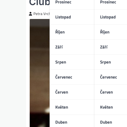
Club Zero (04/2024)
Prosinec
Prosinec
Petra Vrchotická
Listopad
Listopad
Říjen
Říjen
Září
Září
Srpen
Srpen
Červenec
Červenec
Červen
Červen
Květen
Květen
Duben
Duben