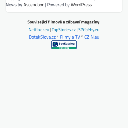
News by
Ascendoor
| Powered by
WordPress
.
Související filmové a zábavní magazíny:
Netflixer.eu
|
TopStories.cz
|
SPříběhy.eu
DotekSlova.cz
*
Filmy a TV
*
CZIN.eu