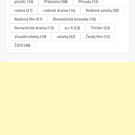
přežití.
(16)
Přátelství
(58)
Příroda
(12)
rodina
(21)
rodinné drama
(14)
Rodinné vztahy
(30)
Rodinný film
(51)
Romantická komedie
(19)
Romantické drama
(13)
sci-fi
(23)
Thriller
(23)
Vizuální efekty
(19)
vztahy
(32)
Český film
(72)
ČSFD
(38)