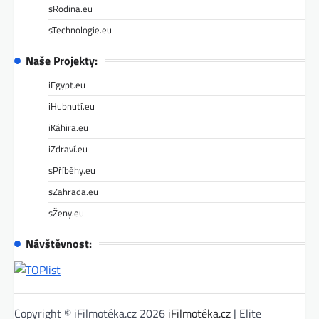
sRodina.eu
sTechnologie.eu
Naše Projekty:
iEgypt.eu
iHubnutí.eu
iKáhira.eu
iZdraví.eu
sPříběhy.eu
sZahrada.eu
sŽeny.eu
Návštěvnost:
Copyright © iFilmotéka.cz 2026
iFilmotéka.cz
| Elite