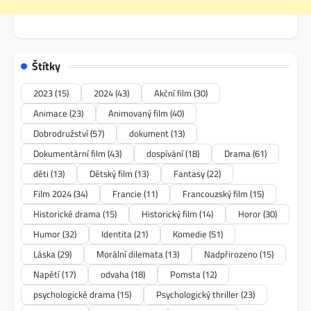
Štítky
2023
(15)
2024
(43)
Akční film
(30)
Animace
(23)
Animovaný film
(40)
Dobrodružství
(57)
dokument
(13)
Dokumentární film
(43)
dospívání
(18)
Drama
(61)
děti
(13)
Dětský film
(13)
Fantasy
(22)
Film 2024
(34)
Francie
(11)
Francouzský film
(15)
Historické drama
(15)
Historický film
(14)
Horor
(30)
Humor
(32)
Identita
(21)
Komedie
(51)
Láska
(29)
Morální dilemata
(13)
Nadpřirozeno
(15)
Napětí
(17)
odvaha
(18)
Pomsta
(12)
psychologické drama
(15)
Psychologický thriller
(23)