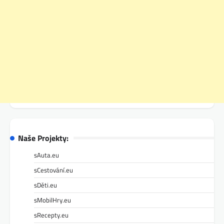
Naše Projekty:
sAuta.eu
sCestování.eu
sDěti.eu
sMobilHry.eu
sRecepty.eu