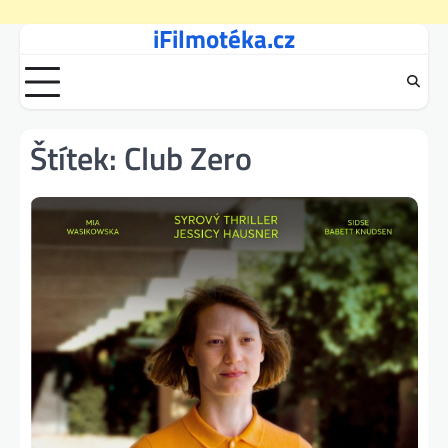
iFilmotéka.cz
Skip
to
content
Štítek:
Club Zero