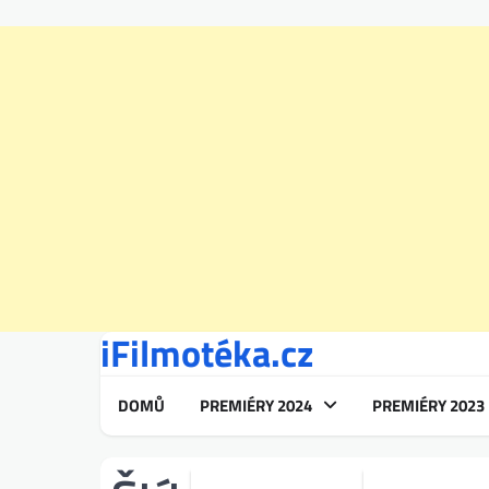
iFilmotéka.cz
Skip
to
content
DOMŮ
PREMIÉRY 2024
PREMIÉRY 2023