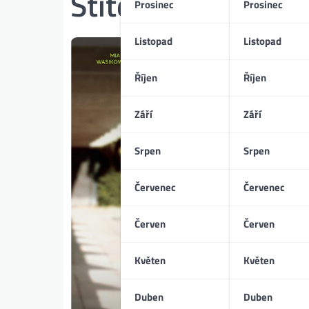
Štítek:
vědomé je
Prosinec
Prosinec
Listopad
Listopad
Říjen
Říjen
Září
Září
Srpen
Srpen
Červenec
Červenec
Červen
Červen
Květen
Květen
Duben
Duben