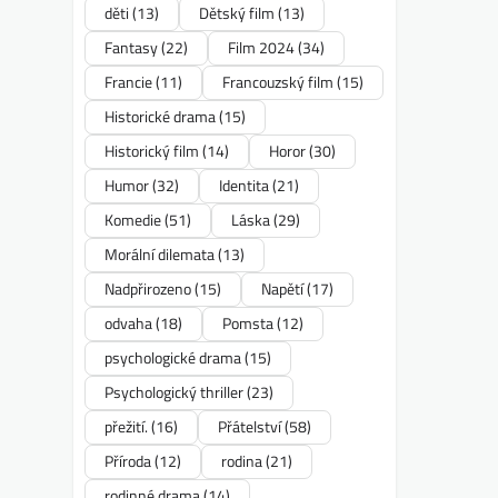
děti
(13)
Dětský film
(13)
Fantasy
(22)
Film 2024
(34)
Francie
(11)
Francouzský film
(15)
Historické drama
(15)
Historický film
(14)
Horor
(30)
Humor
(32)
Identita
(21)
Komedie
(51)
Láska
(29)
Morální dilemata
(13)
Nadpřirozeno
(15)
Napětí
(17)
odvaha
(18)
Pomsta
(12)
psychologické drama
(15)
Psychologický thriller
(23)
přežití.
(16)
Přátelství
(58)
Příroda
(12)
rodina
(21)
rodinné drama
(14)