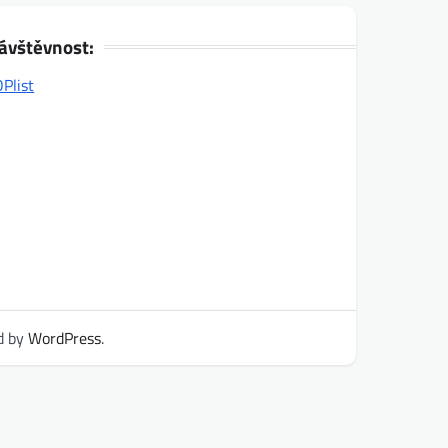
ávštěvnost:
d by
WordPress
.