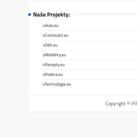
Naše Projekty:
sAuta.eu
sCestování.eu
sDěti.eu
sMobilHry.eu
sRecepty.eu
sRodina.eu
sTechnologie.eu
Copyright © iF