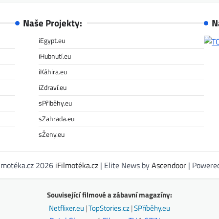
Naše Projekty:
N
iEgypt.eu
iHubnutí.eu
iKáhira.eu
iZdraví.eu
sPříběhy.eu
sZahrada.eu
sŽeny.eu
ilmotéka.cz 2026
iFilmotéka.cz
| Elite News by
Ascendoor
| Powere
Související filmové a zábavní magazíny:
Netflixer.eu
|
TopStories.cz
|
SPříběhy.eu