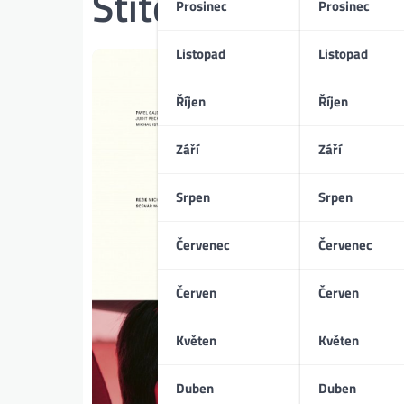
Štítek:
minimalis
Prosinec
Prosinec
Listopad
Listopad
Říjen
Říjen
Září
Září
Srpen
Srpen
Červenec
Červenec
Červen
Červen
Květen
Květen
Duben
Duben