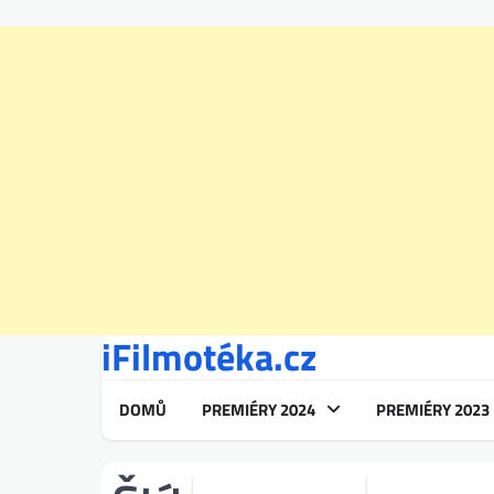
iFilmotéka.cz
Skip
to
content
DOMŮ
PREMIÉRY 2024
PREMIÉRY 2023