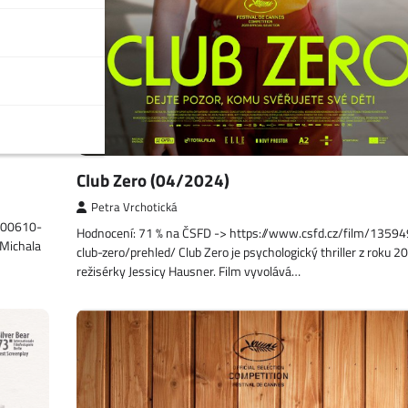
Club Zero (04/2024)
Petra Vrchotická
1000610-
Hodnocení: 71 % na ČSFD -> https://www.csfd.cz/film/1359
 Michala
club-zero/prehled/ Club Zero je psychologický thriller z roku 2
režisérky Jessicy Hausner. Film vyvolává…