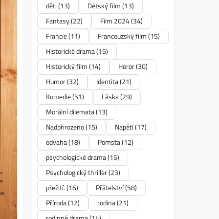
děti
(13)
Dětský film
(13)
Fantasy
(22)
Film 2024
(34)
Francie
(11)
Francouzský film
(15)
Historické drama
(15)
Historický film
(14)
Horor
(30)
Humor
(32)
Identita
(21)
Komedie
(51)
Láska
(29)
Morální dilemata
(13)
Nadpřirozeno
(15)
Napětí
(17)
odvaha
(18)
Pomsta
(12)
psychologické drama
(15)
Psychologický thriller
(23)
přežití.
(16)
Přátelství
(58)
Příroda
(12)
rodina
(21)
rodinné drama
(14)