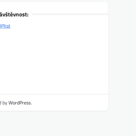
ávštěvnost:
d by
WordPress
.