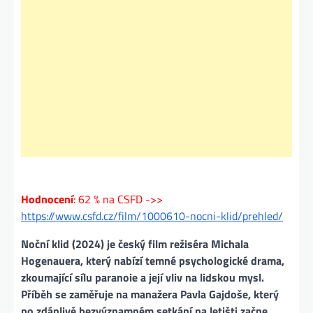
Hodnocení
: 62 % na CSFD ->>
https://www.csfd.cz/film/1000610-nocni-klid/prehled/
Noční klid (2024) je český film režiséra Michala
Hogenauera, který nabízí temné psychologické drama,
zkoumající sílu paranoie a její vliv na lidskou mysl.
Příběh se zaměřuje na manažera Pavla Gajdoše, který
po zdánlivě bezvýznamném setkání na letišti začne