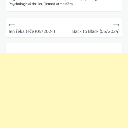
Psychologický thriller
,
Temná atmosféra
Navigace
⟵
⟶
pro
Jen řeka teče (05/2024)
Back to Black (05/2024)
příspěvek