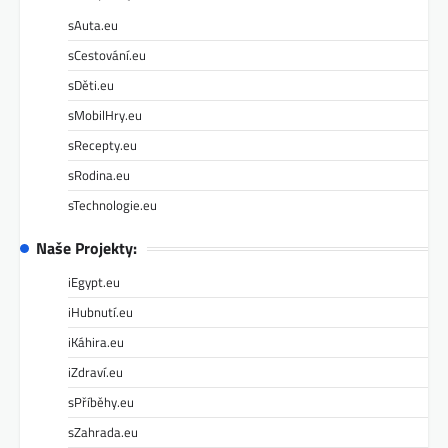
sAuta.eu
sCestování.eu
sDěti.eu
sMobilHry.eu
sRecepty.eu
sRodina.eu
sTechnologie.eu
Naše Projekty:
iEgypt.eu
iHubnutí.eu
iKáhira.eu
iZdraví.eu
sPříběhy.eu
sZahrada.eu