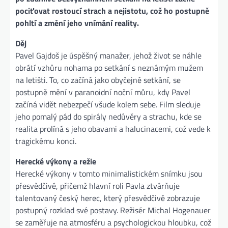
pociťovat rostoucí strach a nejistotu, což ho postupně
pohltí a změní jeho vnímání reality.
Děj
Pavel Gajdoš je úspěšný manažer, jehož život se náhle
obrátí vzhůru nohama po setkání s neznámým mužem
na letišti. To, co začíná jako obyčejné setkání, se
postupně mění v paranoidní noční můru, kdy Pavel
začíná vidět nebezpečí všude kolem sebe. Film sleduje
jeho pomalý pád do spirály nedůvěry a strachu, kde se
realita prolíná s jeho obavami a halucinacemi, což vede k
tragickému konci.
Herecké výkony a režie
Herecké výkony v tomto minimalistickém snímku jsou
přesvědčivé, přičemž hlavní roli Pavla ztvárňuje
talentovaný český herec, který přesvědčivě zobrazuje
postupný rozklad své postavy. Režisér Michal Hogenauer
se zaměřuje na atmosféru a psychologickou hloubku, což