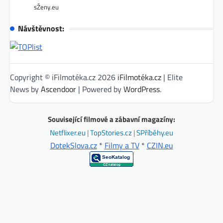
sŽeny.eu
Návštěvnost:
Copyright © iFilmotéka.cz 2026
iFilmotéka.cz
| Elite
News by
Ascendoor
| Powered by
WordPress
.
Související filmové a zábavní magazíny:
Netflixer.eu
|
TopStories.cz
|
SPříběhy.eu
DotekSlova.cz
*
Filmy a TV
*
CZIN.eu