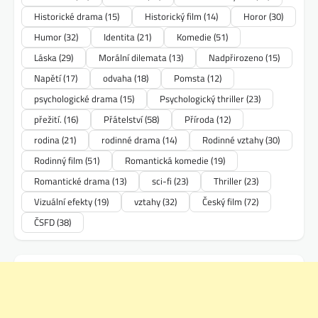
Historické drama
(15)
Historický film
(14)
Horor
(30)
Humor
(32)
Identita
(21)
Komedie
(51)
Láska
(29)
Morální dilemata
(13)
Nadpřirozeno
(15)
Napětí
(17)
odvaha
(18)
Pomsta
(12)
psychologické drama
(15)
Psychologický thriller
(23)
přežití.
(16)
Přátelství
(58)
Příroda
(12)
rodina
(21)
rodinné drama
(14)
Rodinné vztahy
(30)
Rodinný film
(51)
Romantická komedie
(19)
Romantické drama
(13)
sci-fi
(23)
Thriller
(23)
Vizuální efekty
(19)
vztahy
(32)
Český film
(72)
ČSFD
(38)