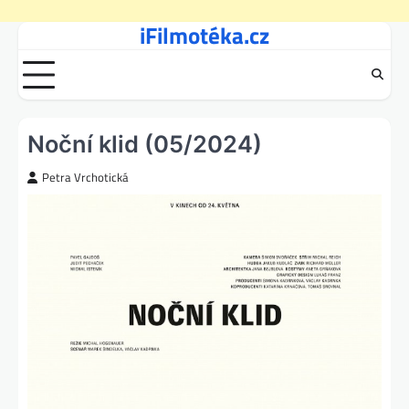
iFilmotéka.cz
Skip
to
content
Noční klid (05/2024)
Petra Vrchotická