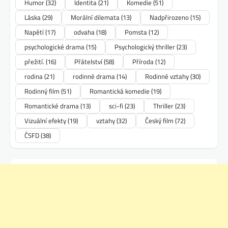
Humor
(32)
Identita
(21)
Komedie
(51)
Láska
(29)
Morální dilemata
(13)
Nadpřirozeno
(15)
Napětí
(17)
odvaha
(18)
Pomsta
(12)
psychologické drama
(15)
Psychologický thriller
(23)
přežití.
(16)
Přátelství
(58)
Příroda
(12)
rodina
(21)
rodinné drama
(14)
Rodinné vztahy
(30)
Rodinný film
(51)
Romantická komedie
(19)
Romantické drama
(13)
sci-fi
(23)
Thriller
(23)
Vizuální efekty
(19)
vztahy
(32)
Český film
(72)
ČSFD
(38)