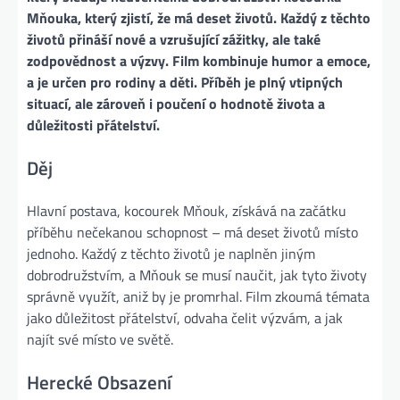
Mňouka, který zjistí, že má deset životů. Každý z těchto
životů přináší nové a vzrušující zážitky, ale také
zodpovědnost a výzvy. Film kombinuje humor a emoce,
a je určen pro rodiny a děti. Příběh je plný vtipných
situací, ale zároveň i poučení o hodnotě života a
důležitosti přátelství.
Děj
Hlavní postava, kocourek Mňouk, získává na začátku
příběhu nečekanou schopnost – má deset životů místo
jednoho. Každý z těchto životů je naplněn jiným
dobrodružstvím, a Mňouk se musí naučit, jak tyto životy
správně využít, aniž by je promrhal. Film zkoumá témata
jako důležitost přátelství, odvaha čelit výzvám, a jak
najít své místo ve světě.
Herecké Obsazení