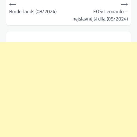
Navigace
⟵
⟶
pro
Borderlands (08/2024)
EOS: Leonardo –
nejslavnější díla (08/2024)
příspěvek