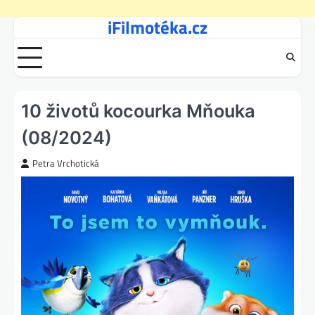
iFilmotéka.cz
Skip
to
content
10 životů kocourka Mňouka
(08/2024)
Petra Vrchotická