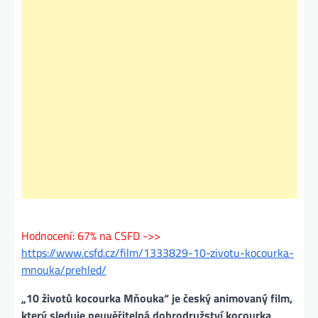
Hodnocení: 67% na CSFD ->>
https://www.csfd.cz/film/1333829-10-zivotu-kocourka-
mnouka/prehled/
„10 životů kocourka Mňouka“ je český animovaný film,
který sleduje neuvěřitelná dobrodružství kocourka