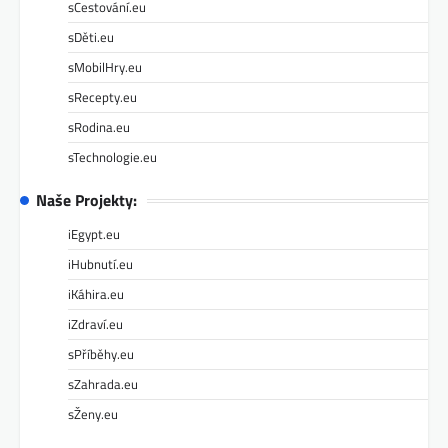
sCestování.eu
sDěti.eu
sMobilHry.eu
sRecepty.eu
sRodina.eu
sTechnologie.eu
Naše Projekty:
iEgypt.eu
iHubnutí.eu
iKáhira.eu
iZdraví.eu
sPříběhy.eu
sZahrada.eu
sŽeny.eu