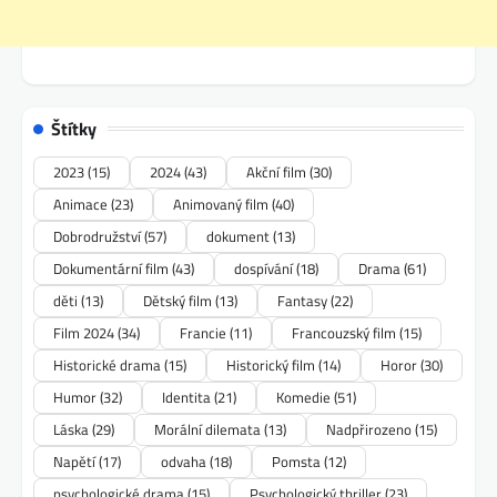
Štítky
2023
(15)
2024
(43)
Akční film
(30)
Animace
(23)
Animovaný film
(40)
Dobrodružství
(57)
dokument
(13)
Dokumentární film
(43)
dospívání
(18)
Drama
(61)
děti
(13)
Dětský film
(13)
Fantasy
(22)
Film 2024
(34)
Francie
(11)
Francouzský film
(15)
Historické drama
(15)
Historický film
(14)
Horor
(30)
Humor
(32)
Identita
(21)
Komedie
(51)
Láska
(29)
Morální dilemata
(13)
Nadpřirozeno
(15)
Napětí
(17)
odvaha
(18)
Pomsta
(12)
psychologické drama
(15)
Psychologický thriller
(23)