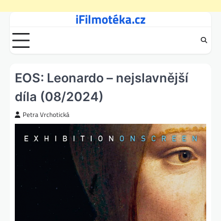
iFilmotéka.cz
Skip
to
content
EOS: Leonardo – nejslavnější
díla (08/2024)
Petra Vrchotická