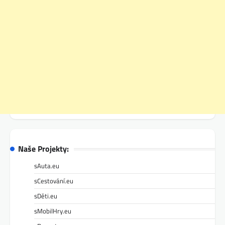
Naše Projekty:
sAuta.eu
sCestování.eu
sDěti.eu
sMobilHry.eu