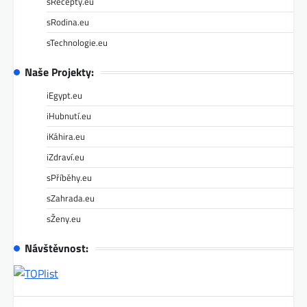
sRecepty.eu
sRodina.eu
sTechnologie.eu
Naše Projekty:
iEgypt.eu
iHubnutí.eu
iKáhira.eu
iZdraví.eu
sPříběhy.eu
sZahrada.eu
sŽeny.eu
Návštěvnost: