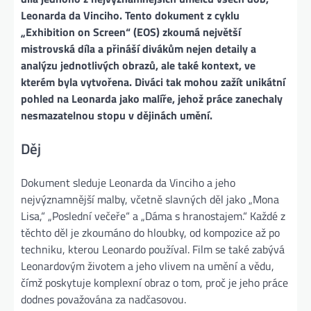
Leonarda da Vinciho. Tento dokument z cyklu
„Exhibition on Screen“ (EOS) zkoumá největší
mistrovská díla a přináší divákům nejen detaily a
analýzu jednotlivých obrazů, ale také kontext, ve
kterém byla vytvořena. Diváci tak mohou zažít unikátní
pohled na Leonarda jako malíře, jehož práce zanechaly
nesmazatelnou stopu v dějinách umění.
Děj
Dokument sleduje Leonarda da Vinciho a jeho
nejvýznamnější malby, včetně slavných děl jako „Mona
Lisa,“ „Poslední večeře“ a „Dáma s hranostajem.“ Každé z
těchto děl je zkoumáno do hloubky, od kompozice až po
techniku, kterou Leonardo používal. Film se také zabývá
Leonardovým životem a jeho vlivem na umění a vědu,
čímž poskytuje komplexní obraz o tom, proč je jeho práce
dodnes považována za nadčasovou.