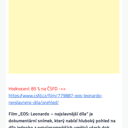
Hodnocení: 85 % na ČSFD ->>
https://www.csfd.cz/film/779887-eos-leonardo-
nejslavnejsi-dila/prehled/
Film „EOS: Leonardo – nejslavnější díla“ je
dokumentární snímek, který nabízí hluboký pohled na
díla jednoho z nejvýznamnějších umělců všech dob,