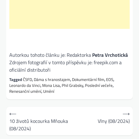
Autorkou tohoto článku je: Redaktorka
Petra Vrchotická
Zdrojem fotografií v tomto příspěvku je: freepik.com a
oficiální distributoři
Tagged
ČSFD
,
Dáma s hranostajem
,
Dokumentární film
,
EOS
,
Leonardo da Vinci
,
Mona Lisa
,
Phil Grabsky
,
Poslední večeře
,
Renesanční umění
,
Umění
Navigace
⟵
⟶
pro
10 životů kocourka Mňouka
Vlny (08/2024)
(08/2024)
příspěvek