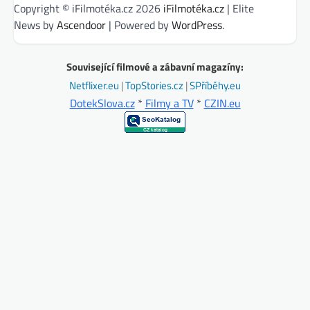
Copyright © iFilmotéka.cz 2026
iFilmotéka.cz
| Elite
News by
Ascendoor
| Powered by
WordPress
.
Související filmové a zábavní magazíny:
Netflixer.eu
|
TopStories.cz
|
SPříběhy.eu
DotekSlova.cz
*
Filmy a TV
*
CZIN.eu