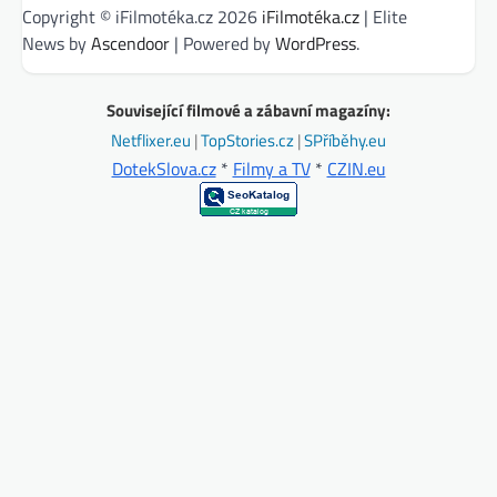
Copyright © iFilmotéka.cz 2026
iFilmotéka.cz
| Elite
News by
Ascendoor
| Powered by
WordPress
.
Související filmové a zábavní magazíny:
Netflixer.eu
|
TopStories.cz
|
SPříběhy.eu
DotekSlova.cz
*
Filmy a TV
*
CZIN.eu