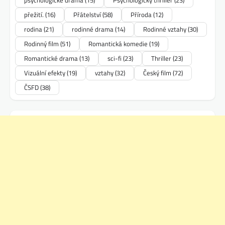
psychologické drama
(15)
Psychologický thriller
(23)
přežití.
(16)
Přátelství
(58)
Příroda
(12)
rodina
(21)
rodinné drama
(14)
Rodinné vztahy
(30)
Rodinný film
(51)
Romantická komedie
(19)
Romantické drama
(13)
sci-fi
(23)
Thriller
(23)
Vizuální efekty
(19)
vztahy
(32)
Český film
(72)
ČSFD
(38)