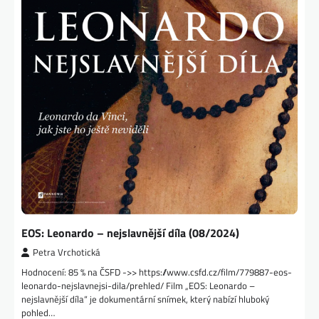
EOS: Leonardo – nejslavnější díla (08/2024)
Petra Vrchotická
Hodnocení: 85 % na ČSFD ->> https://www.csfd.cz/film/779887-eos-
leonardo-nejslavnejsi-dila/prehled/ Film „EOS: Leonardo –
nejslavnější díla“ je dokumentární snímek, který nabízí hluboký
pohled…