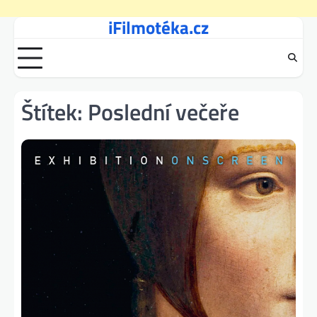
iFilmotéka.cz
Skip
to
content
Štítek:
Poslední večeře