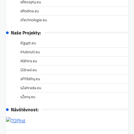
sRecepty.eu
sRodina.eu
sTechnologie.eu
Naše Projekty:
iEgypt.eu
iHubnutí.eu
iKáhira.eu
iZdraví.eu
sPříběhy.eu
sZahrada.eu
sŽeny.eu
Návštěvnost: