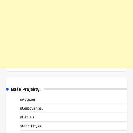
Naše Projekty:
sAuta.eu
sCestování.eu
sDěti.eu
sMobilHry.eu